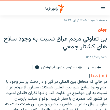
ینک‌های
ابلیت
سترسی
جمعه ۱۶ مرداد ۱۴۰۵ تهران ۱۸:۲۴
ازگشت
صفحه اصلی
جهان
ازگشت
ایران
بي تفاوتي مردم عراق نسبت به وجود سلاح
ه
نوی
جهان
هاي كشتار جمعي
صلی
رادیو
فتن
۱۶/خرداد/۱۳۸۲
ه
پادکست
انتخاب کنید و بشنوید
فحه
ارسال
دسترسی بدون فیلترشکن
چندرسانه‌ای
برنامه‌های رادیویی
ستجو
(rm) صدا
|
زنان فردا
فرکانس‌ها
گزارش‌های تصویری
در حالي كه محافل بين المللي در گير و دار بحث بر سر وجود يا
عدم وجود سلاح هاي بين المللي هستند، بسياري از مردم عراق
گزارش‌های ویدئویی
English
نسبت به اين موضوع بي تفاوت اند. و تنها نگران فقدان امنيت
در كشور اند. همزمان با سفر قريب الوقوع هيئت بازرسان
سازمان ملل به عراق، هانس بليكس، رئيس اين هيئت به شبكه
به ما بپیوندید
خبري بي بي سي گفت: كيفيت بد اطلاعاتي كه سازمان هاي