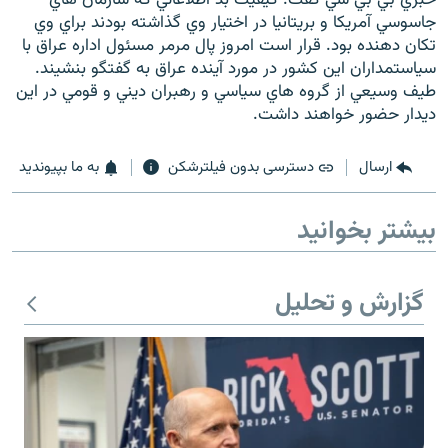
جاسوسي آمريكا و بريتانيا در اختيار وي گذاشته بودند براي وي
تكان دهنده بود. قرار است امروز پال مرمر مسئول اداره عراق با
سياستمداران اين كشور در مورد آينده عراق به گفتگو بنشيند.
طيف وسيعي از گروه هاي سياسي و رهبران ديني و قومي در اين
ديدار حضور خواهند داشت.
زبان‌های دیگر
ارسال
دسترسی بدون فیلترشکن
به ما بپیوندید
بیشتر بخوانید
گزارش و تحلیل