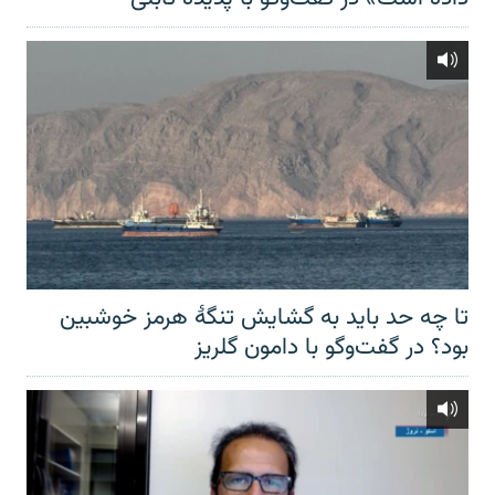
تا چه حد باید به گشایش تنگهٔ هرمز خوشبین
بود؟ در گفت‌وگو با دامون گلریز