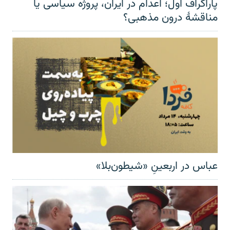
پاراگراف اول؛ اعدام در ایران، پروژه سیاسی یا
مناقشهٔ درون مذهبی؟
عباس در اربعینِ «شیطون‌بلا»