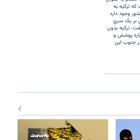
که ترکيه به
شور وجود دارد
ي بر يک سري
فت: ترکيه بدون
باره پوشش و
ر جنوب اين