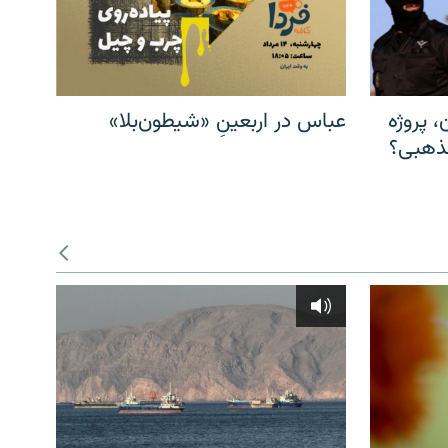
، پروژه
عباس در اربعینِ «شیطون‌بلا»
مذهبی؟