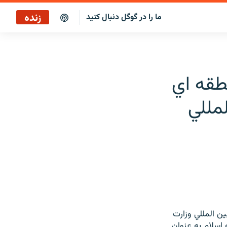
زنده
ما را در گوگل دنبال کنید
پخش آنلاین
پخش رادیویی
طقه اي
پخش آنلاین
مللي
پخش ماهواره‌ای
ن المللي وزارت
 اسلام به عنوان