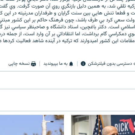
رکيه تلقي شد، به همين دليل بازنگري روي آن صورت گرفت. وي گفت 
ت و قطعا تنش هايي بين سنت گرايان و طرفداران مدرنيته در اين ک
 دولت سعي کرد بي طرف باشد، چون فرهنگ حاکم بر اين کشور مبتن
 اسلامي است. دکتر باغچين، استاد دانشگاه و صاحبنظر سياسي نيز گ
ي دمکراسي گام برداشت، اما انتقاداتي بر آن وارد است، از جمله در
مات اين کشور اميدوارند که ترکيه در آينده شاهد فعاليت کردها د
دسترسی بدون فیلترشکن
به ما بپیوندید
نسخه چاپی