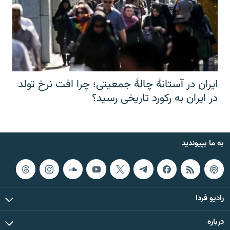
ایران در آستانهٔ چالهٔ جمعیتی؛ چرا افت نرخ تولد
در ایران به رکورد تاریخی رسید؟
به ما بپیوندید
رادیو فردا
درباره