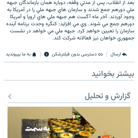
بعد از انقلاب، پس از مدتي وقفه، دوباره همان بازماندگان جبهه
ملي دورهم جمع شدند و سازمان هاي جبهه ملي را در آمريكا به
وجود آوردند. آخر ماه آگست هم جبهه ملي هاي اروپا و آمريكا
دورهم جمع مي شوند. وي مي افزايد: كنگره وحدت برنامه آينده
سازمان را تعيين خواهد كرد. جبهه ملي مي خواهد در نشست
زبان‌های دیگر
جمهوري خواهان نيز فعالانه شركت كند.
ارسال
دسترسی بدون فیلترشکن
به ما بپیوندید
بیشتر بخوانید
گزارش و تحلیل