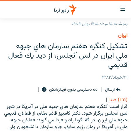
ینک‌های
ابلیت
سترسی
پنجشنبه ۱۵ مرداد ۱۴۰۵ تهران ۰۹:۰۹
ازگشت
صفحه اصلی
ايران
ازگشت
ایران
تشكيل كنگره هفتم سازمان هاي جبهه
ه
نوی
جهان
ملي ايران در لس آنجلس، از ديد يك فعال
صلی
رادیو
قديمي
فتن
ه
پادکست
انتخاب کنید و بشنوید
۲۱/خرداد/۱۳۸۲
فحه
چندرسانه‌ای
برنامه‌های رادیویی
ستجو
ارسال
دسترسی بدون فیلترشکن
زنان فردا
فرکانس‌ها
گزارش‌های تصویری
(rm) صدا
|
گزارش‌های ویدئویی
قرار است كنگره هفتم سازمان هاي جبهه ملي در آمريكا در شهر
English
لس آنجلس برگزار شود. دكتر كامبيز قائم مقام، از فعالان قديمي
جبهه ملي ايران، در گفتگوبا راديو فردا مي گويد: فعالان جبهه
به ما بپیوندید
ملي در آمريكا در زمان رژيم سابق، جزو سازمان دانشجويان ولي