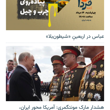
عباس در اربعینِ «شیطون‌بلا»
هشدار مارک مونتگمری: آمریکا محور ایران،