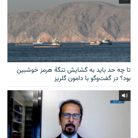
تا چه حد باید به گشایش تنگهٔ هرمز خوشبین
بود؟ در گفت‌وگو با دامون گلریز