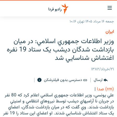
ینک‌های
ابلیت
سترسی
جمعه ۱۶ مرداد ۱۴۰۵ تهران ۱۰:۱۶
ازگشت
صفحه اصلی
ايران
ازگشت
ایران
وزير اطلاعات جمهوري اسلامي: در ميان
ه
نوی
جهان
بازداشت شدگان ديشب يک ستاد 19 نفره
صلی
رادیو
اغتشاش شناسايي شد
فتن
ه
پادکست
انتخاب کنید و بشنوید
۲۱/خرداد/۱۳۸۲
فحه
چندرسانه‌ای
برنامه‌های رادیویی
ستجو
ارسال
دسترسی بدون فیلترشکن
زنان فردا
فرکانس‌ها
گزارش‌های تصویری
(rm) صدا
|
گزارش‌های ویدئویی
علي يونسي، وزير اطلاعات جمهوري اسلامي اعلام کرد که 80 نفر
English
در جريان نا آراميهاي ديشب توسط نيروهاي انتظامي و امنيتي
بازداشت شدند. وي گفت که در ميان بازداشت شدگان، اعضاي
به ما بپیوندید
يک ستاد اغتشاش شناسايي شدند. او اعضاي اين ستاد را 19 نفر