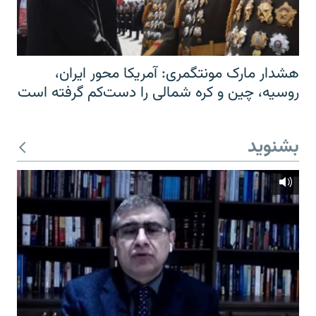
هشدار مارک مونتگمری: آمریکا محور ایران،
روسیه، چین و کره شمالی را دست‌کم گرفته است
بشنوید