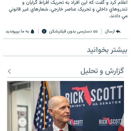
اعلام کرد و گفت که اين افراد به تحريک افراط گرايان و
تندروهاي داخلي و تحريک عناصر خارجي، شعارهاي غير قانوني
مي دادند.
ارسال
دسترسی بدون فیلترشکن
به ما بپیوندید
زبان‌های دیگر
بیشتر بخوانید
گزارش و تحلیل