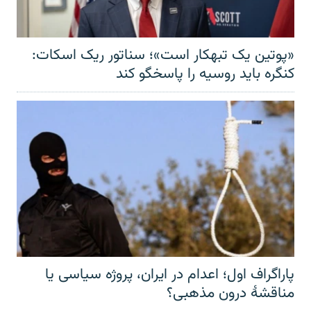
«پوتین یک تبهکار است»؛ سناتور ریک اسکات:
کنگره باید روسیه را پاسخگو کند
پاراگراف اول؛ اعدام در ایران، پروژه سیاسی یا
مناقشهٔ درون مذهبی؟