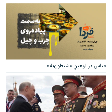
عباس در اربعینِ «شیطون‌بلا»