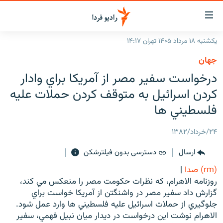
ینک‌های
ابلیت
سترسی
یکشنبه ۱۸ مرداد ۱۴۰۵ تهران ۱۴:۱۷
ازگشت
صفحه اصلی
جهان
ازگشت
ایران
درخواست سفير مصر از آمريكا براي وادار
ه
نوی
جهان
كردن اسرائيل به متوقف كردن حملات عليه
صلی
رادیو
فلسطيني ها
فتن
ه
پادکست
انتخاب کنید و بشنوید
۲۴/خرداد/۱۳۸۲
فحه
چندرسانه‌ای
برنامه‌های رادیویی
ستجو
ارسال
دسترسی بدون فیلترشکن
زنان فردا
فرکانس‌ها
گزارش‌های تصویری
(rm) صدا
|
گزارش‌های ویدئویی
روزنامه الاهرام، كه نظرات حكومت مصر را منعكس مي كند،
English
گزارش داد سفير مصر در واشنگتن از آمريكا خواست براي
جلوگيري از حملات اسرائيل عليه فلسطيني ها وارد عمل شود.
به ما بپیوندید
الاهرام نوشت اين درخواست در ديدار ميان نبيل فهمي، سفير