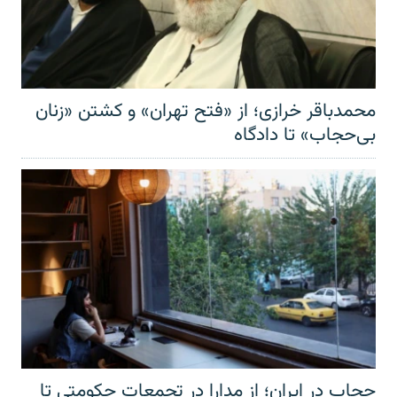
محمدباقر خرازی؛ از «فتح تهران» و کشتن «زنان
بی‌حجاب» تا دادگاه
حجاب در ایران؛ از مدارا در تجمعات حکومتی تا