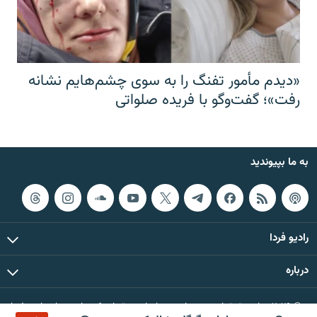
«دیدم مأمور تفنگ را به سوی چشم‌هایم نشانه
رفت»؛ گفت‌و‌گو با فریده صلواتی
به ما بپیوندید
رادیو فردا
درباره
© ۲۰۲۶ تمام حقوق این وب‌سایت، بر اساس مقررات کپی‌رایت، برای رادیو فردا