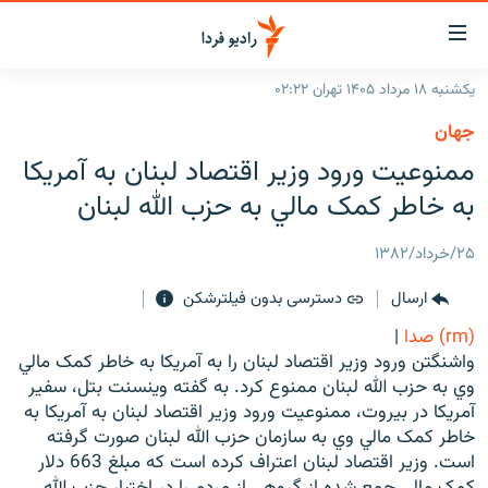
ینک‌های
ابلیت
سترسی
یکشنبه ۱۸ مرداد ۱۴۰۵ تهران ۰۲:۲۲
ازگشت
صفحه اصلی
جهان
ازگشت
ایران
ممنوعيت ورود وزير اقتصاد لبنان به آمريکا
ه
نوی
جهان
به خاطر کمک مالي به حزب الله لبنان
صلی
رادیو
فتن
۲۵/خرداد/۱۳۸۲
ه
پادکست
انتخاب کنید و بشنوید
فحه
ارسال
دسترسی بدون فیلترشکن
چندرسانه‌ای
برنامه‌های رادیویی
ستجو
(rm) صدا
|
زنان فردا
فرکانس‌ها
گزارش‌های تصویری
واشنگتن ورود وزير اقتصاد لبنان را به آمريکا به خاطر کمک مالي
وي به حزب الله لبنان ممنوع کرد. به گفته وينسنت بتل، سفير
گزارش‌های ویدئویی
English
آمريکا در بيروت، ممنوعيت ورود وزير اقتصاد لبنان به آمريکا به
خاطر کمک مالي وي به سازمان حزب الله لبنان صورت گرفته
است. وزير اقتصاد لبنان اعتراف کرده است که مبلغ 663 دلار
به ما بپیوندید
کمک مالي جمع شده از گروهي از مردم را در اختيار حزب الله