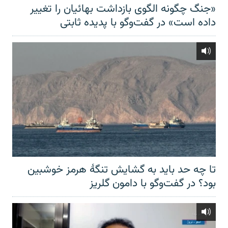
«جنگ چگونه الگوی بازداشت بهائیان را تغییر
داده است» در گفت‌وگو با پدیده ثابتی
تا چه حد باید به گشایش تنگهٔ هرمز خوشبین
بود؟ در گفت‌وگو با دامون گلریز