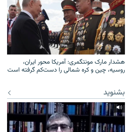
هشدار مارک مونتگمری: آمریکا محور ایران،
روسیه، چین و کره شمالی را دست‌کم گرفته است
بشنوید