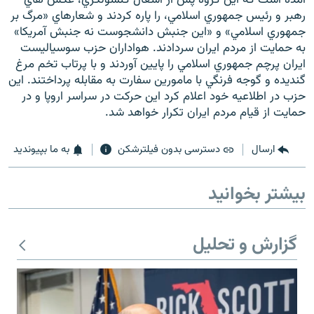
رهبر و رئيس جمهوري اسلامي، را پاره كردند و شعارهاي «مرگ بر
جمهوري اسلامي» و «اين جنبش دانشجوست نه جنبش آمريكا»
به حمايت از مردم ايران سردادند. هواداران حزب سوسياليست
ايران پرچم جمهوري اسلامي را پايين آوردند و با پرتاب تخم مرغ
گنديده و گوجه فرنگي با مامورين سفارت به مقابله پرداختند. اين
زبان‌های دیگر
حزب در اطلاعيه خود اعلام كرد اين حركت در سراسر اروپا و در
حمايت از قيام مردم ايران تكرار خواهد شد.
ارسال
دسترسی بدون فیلترشکن
به ما بپیوندید
بیشتر بخوانید
گزارش و تحلیل