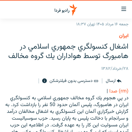
ینک‌های
ابلیت
سترسی
جمعه ۱۶ مرداد ۱۴۰۵ تهران ۱۸:۳۷
ازگشت
صفحه اصلی
ايران
ازگشت
ایران
اشغال كنسولگري جمهوري اسلامي در
ه
نوی
جهان
هامبورگ توسط هواداران يك گروه مخالف
صلی
رادیو
فتن
۲۸/خرداد/۱۳۸۲
ه
پادکست
انتخاب کنید و بشنوید
فحه
ارسال
دسترسی بدون فیلترشکن
چندرسانه‌ای
برنامه‌های رادیویی
ستجو
(rm) صدا
|
زنان فردا
فرکانس‌ها
گزارش‌های تصویری
در پي هجوم يك گروه مخالف جمهوري اسلامي به كنسولگري
ايران در هامبورگ، پليس آلمان حدود 50 نفر را بازداشت كرد. به
گزارش‌های ویدئویی
English
گزارش خبرگزاري آلمان اين كنسولگري به اشغال مخالفان درآمد
و سرانجام با دخالت پليس به پايان رسيد. حزب سوسياليست
ايران مسوليت اين كار را به عهده گرفت. در اطلاعيه اين حزب
به ما بپیوندید
آمده است كه اين گروه پس از اشغال كنسولگري، عكس هاي