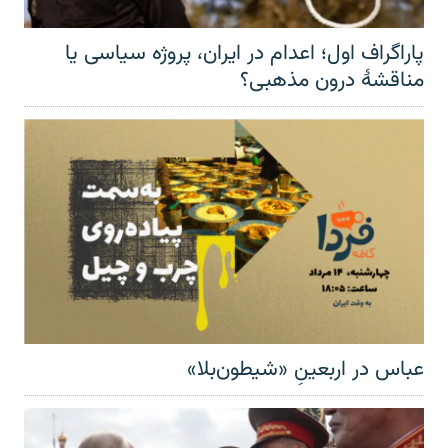
پاراگراف اول؛ اعدام در ایران، پروژه سیاسی یا
مناقشهٔ درون مذهبی؟
عباس در اربعینِ «شیطون‌بلا»