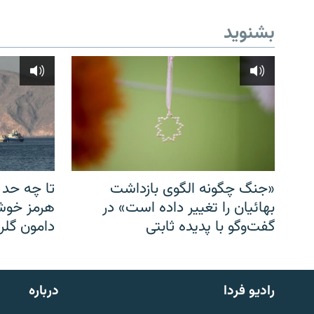
بشنوید
«جنگ چگونه الگوی بازداشت
تا چه حد 
بهائیان را تغییر داده است» در
هرمز خوشب
گفت‌وگو با پدیده ثابتی
دامون گلری
English
رادیو فردا
درباره