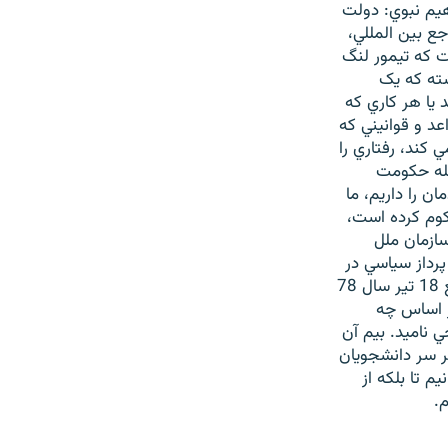
هيم نبوي: دولت
جع بين المللي،
ت که تيمور لنگ
شته که يک
 قتل عام کند يا هر کاري که
د و قوانيني که
کند، رفتاري را
مله حکومت
ن را داريم، ما
کوم کرده است،
سازمان ملل
پرداز سياسي در
پاريس و يکي از امضاء کنندگان طومار در مصاحبه با راديوفردا مي گويد که بعد از وقايع 18 تير سال 78
ر اساس چه
 ناميد. بيم آن
ر سر دانشجويان
م تا بلکه از
.