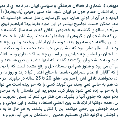
يوفردا): شماري از فعالان فرهنگي و سياسي ايران، در نامه اي از دب
ز راه افتادن حمام خون در ايران شود. ماه منير رحيمي (راديوفردا): آ
کرديد و در آن از کوفي عنان، دبير کل سازمان ملل متحد خواستيد که ن
تد. ممکن هست توضيح بيشتر در اين مورد بفرماييد؟ ابراهيم نبوي 
تي که دانشجويان و گروهي از جوانها رفته بودند پيششان، با حالت گر
از اين واقعه. دو سه روز بعد، دوستداران ايشان ريختند و اين بچه ها
دند. اين مال زماني بود که ايشان مي خواستند تحبيب قلوب بکنند. 
ايشان بر اساس چه درايتي و بر اساس چه مملکت داري رسما اعلام ک
نيد و به دانشجويان برگشتند گفتند که اينها دشمنان دين هستند و
يم آن مي رود و هنوز هم اين مسئله حل و رفع نشده است که با برخو
 که آقايان از عدم همراهي جامعه با جناح اقتدار گرا دارند و روز به 
سنگين تر مي شود، بخواهند تلافي اش را سر بچه هاي 20 تا 25 س
 هم به جايي نمي رسد، مي گويند کسي را که خوابيده است مي توان ب
ه خواب زده نمي شود بيدار کرد. مجبوريم اين داستان را به مراجع 
 بخواهيم که جلوي آنها را بگيرند. من فکر مي کنم که بسيار ضرورت دا
، همه دولتها از ارتباطات بين المللي استفاده بکنند و اين دولتي و ي
با مردم خودش بي رحمي ميکند، اين را کنترل بکنند. به هر حال ما به 
 نوشتن و توليد فکري هستيم همين از دستمان بر مي آيد. م.ر.ر.: از