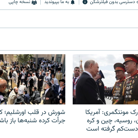
دسترسی بدون فیلترشکن
به ما بپیوندید
نسخه چاپی
ک مونتگمری: آمریکا
شورش در قلب اورشلیم؛ کا
ن، روسیه، چین و کره
جرأت کرده شنبه‌ها باز باش
 دست‌کم گرفته است