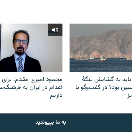
باید به گشایش تنگهٔ
محمود امیری مقدم: برای مب
ین بود؟ در گفت‌وگو با
اعدام در ایران به فرهنگ‌سا
ز
داریم
به ما بپیوندید