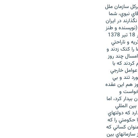
يرکل سازمان ملل
قاي نبوي، شما
گذارند در ايران
(نويسنده و طنز
پرداز سياسي، پاريس): در سالهاي گذشته، به خصوص اتفاقي که در سه سال گذشته در 18 تير 1378
يه و ناراحتي
 را کتک زدند و
امسال چند روز
ردند که با
 عوامل خارجي
رد تند و بي
روز هم اين عقده
اله در بياورند. در خواست و
يدار کرد، اما
بين المللي
رد که دولتهاي
ا حکومتي را که
عنوان کساني که
 سازمانهاي بين