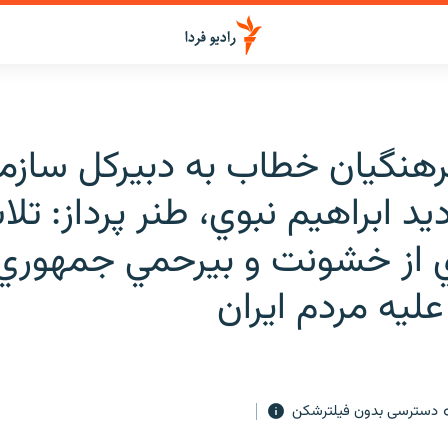
رهنگيان خطاب به دبيركل سازم
ديد ابراهيم نبوي، طنر پرداز: تل
 از خشونت و بيرحمي جمهوري
ليه مردم ايران
دسترسی بدون فیلترشکن