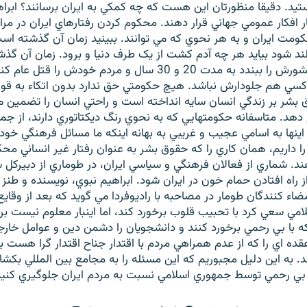
يد. دقيقا منظورتان اين هست که چه کمکي به ايران برسانند؟ ابرا
ر افکار عمومي جهاني قرار دهند. محکوم کردن رفتارهاي ايران در مرا
کومت ايران و به هر نحوي که مي توانند. ببينيد زمان آن گذشته اس
لند شود بيايد هر چه آدم کشت از يک طرف دنيا و برود. زمان آن گذ
حکومت درهاي کشورش را ببندد به مدت 20 و 30 سال و مردم خودش را
کسي هم جلودارش نباشد. هيچ حکومتي حق ندارد بدون اتکاء به قواع
شر بر زندگي انسان سايه انداخته است و راحتي انسان را تضمين مي 
دهد. متاسفانه حکومتهايي که به نحوي رنگ ديکتاتوري دارند، از ج
ينها به اسامي عجيب و غريبي به بهانه اينکه ما مسائل فرهنگي خودما
ا داريم، همان کاري را که حقوق بشر به عنوان رفتار غير انساني مح
هند. شماري از فعالان فرهنگي و سياسي ايران، در طوماري از دبيرکل 
ز راه افتادن حمام خون در ايران شود. ابراهيم نبوي، نويسنده و طنز 
مي سعي کرد با تحبيب قلوب برخورد کند، اما اينبار معلوم نيست ب
 که با بي رحمي برخورد کنند و دانشجويان را دشمن دين و عوامل خارجي
ه اي را که از عدم همراهي مردم با اقتدار جناح اقتدار گرا هست ب
ند. به اين دليل مجبوريم که اين مسئله را به مجامع بين المللي بکشاني
ي رحمي توسط جمهوري اسلامي نسبت به مردم ايران جلوگيري کنيم