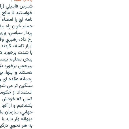
شيرين فاميلي (راد
خواستند تا مانع ا
نامه اي را امضاء 
حمام خون راه بيف
رخ داد، رهبري وق
ابراز تاسف کردند 
با شدت برخورد کر
پيش معلوم نيست 
بيرحمي برخورد بک
هستند و اينها. ب
رحمانه عقده اي را
استمداد از حکومت
کسي که خودش را ب
بکشانيم و از آنها
جهاني، سازمان ملل
ديوانه وار دارد 
به هر نحوي درگير