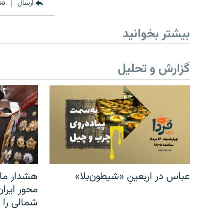
ارسال
بیشتر بخوانید
گزارش و تحلیل
عباس در اربعینِ «شیطون‌بلا»
هشدار مار
محور ایرا
شمالی را