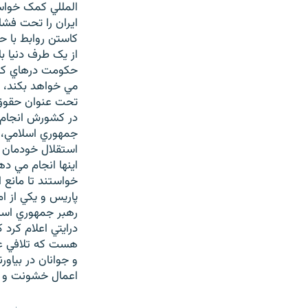
المللي کمک خواست
ايران را تحت فشا
کاستن روابط با ح
از يک طرف دنيا ب
مي خواهد بکند، 
تحت عنوان حقوق ب
در کشورش انجام 
جمهوري اسلامي، ا
استقلال خودمان ر
اينها انجام مي د
خواستند تا مانع ا
رهبر جمهوري اسلا
درايتي اعلام کرد
هست که تلافي عقد
و جوانان در بياور
اعمال خشونت و ب