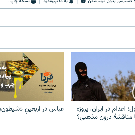
دسترسی بدون فیلترشکن
به ما بپیوندید
نسخه چاپی
ل؛ اعدام در ایران، پروژه
عباس در اربعینِ «شیطون‌بل
مناقشهٔ درون مذهبی؟