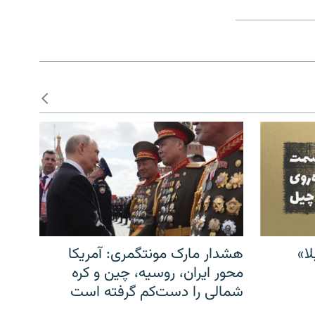
ا»
هشدار مارک مونتگمری: آمریکا
محور ایران، روسیه، چین و کره
شمالی را دست‌کم گرفته است