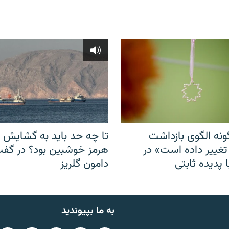
نه الگوی بازداشت
تا چه حد باید به گشایش ت
 تغییر داده است» در
هرمز خوشبین بود؟ در گفت‌
 پدیده ثابتی
دامون گلریز
به ما بپیوندید