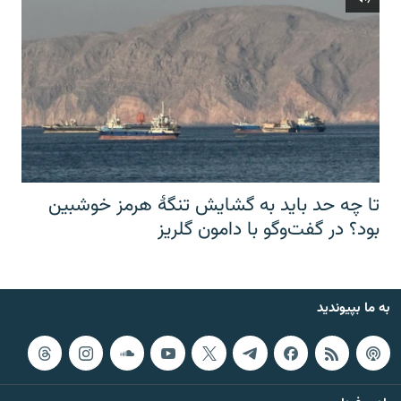
تا چه حد باید به گشایش تنگهٔ هرمز خوشبین
بود؟ در گفت‌وگو با دامون گلریز
به ما بپیوندید