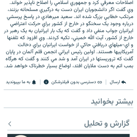
اصلاحات معرفي کرد و جمهوري اسلامي را اصلاح ناپذير خواند.
وي گفت اگر دانشجويان ايران دست به درگيري مسلحانه بزنند،
مرتکب خطايي بزرگ شده اند. سعيد ميرهادي در پاسخ پرسشي
درباره وجود يک سخنگو در خارج از کشور براي حرکت اعتراضي
ايرانيان جواب منفي داد و گفت که يک بار ايرانيان به يک رهبر در
زبان‌های دیگر
خارج از کشور، آيت الله خميني، تکيه کردند. وي افزود که تلفنها
و اي-ميلهاي دريافتي حاکي از خواست ايرانيان براي دخالت
آمريکاييها هستند. اولين رئيس ايراني انجمن قلم آلمان در پايان
گفت که تروريستها در ايران آمد و شد مي کنند و گفت که هرگاه
بمب اتم به دست ملايان افتد، اوضاع بسيار خطرناک خواهد شد.
ارسال
دسترسی بدون فیلترشکن
به ما بپیوندید
بیشتر بخوانید
گزارش و تحلیل