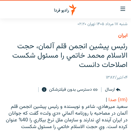
ینک‌های
ابلیت
سترسی
شنبه ۱۷ مرداد ۱۴۰۵ تهران ۰۲:۲۰
ازگشت
صفحه اصلی
ايران
ازگشت
ایران
رئيس پيشين انجمن قلم آلمان، حجت
ه
نوی
جهان
الاسلام محمد خاتمي را مسئول شکست
صلی
رادیو
اصلاحات دانست
فتن
ه
پادکست
انتخاب کنید و بشنوید
۰۴/تیر/۱۳۸۲
فحه
چندرسانه‌ای
برنامه‌های رادیویی
ستجو
ارسال
دسترسی بدون فیلترشکن
زنان فردا
فرکانس‌ها
گزارش‌های تصویری
(rm) صدا
|
گزارش‌های ویدئویی
سعيد ميرهادي، شاعر و نويسنده و رئيس پيشين انجمن قلم
English
آلمان در مصاحبه با روزنامه آلماني «دي ولت» گفت که جوانان
در ايران آينده اي ندارند و سازمان ملل نرخ بيکاري را 40% عنوان
به ما بپیوندید
کرده است. وي حجت الاسلام خاتمي را مسئول شکست