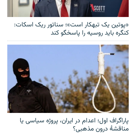
«پوتین یک تبهکار است»؛ سناتور ریک اسکات:
کنگره باید روسیه را پاسخگو کند
پاراگراف اول؛ اعدام در ایران، پروژه سیاسی یا
مناقشهٔ درون مذهبی؟