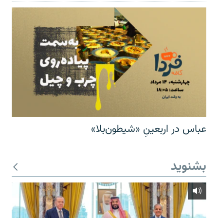
عباس در اربعینِ «شیطون‌بلا»
بشنوید