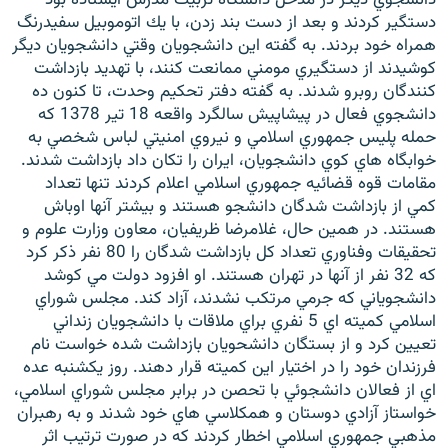
دستگير كردند و بعد از دست بند زدن، با يك اتوموبيل سفيدرنگ
همراه خود بردند. به گفته اين دانشجويان وقتي دانشجويان ديگر
كوشيدند از دستگيري مومني ممانعت كنند، با تهديد بازداشت
كنندگان روبرو شدند. به گفته دفتر تحكيم وحدت، تا كنون ده
دانشجوي فعال در پيشاپيش سالگرد واقعه 18 تير 1378 كه
زبان‌های دیگر
حمله پليس جمهوري اسلامي و نيروي امنيتي لباس شخصي به
خوابگاه هاي كوي دانشجويان، ايران را تكان داد بازداشت شدند.
مقامات قوه قضائيه جمهوري اسلامي اعلام كردند تنها تعداد
كمي از بازداشت شدگان دانشجو هستند و بيشتر آنها اوباش
هستند. در همين حال، غلامرضا ظريفيان، معاون وزارت علوم و
تحقيقات وفناوري تعداد كل بازداشت شدگان را 80 نفر ذكر كرد
كه 32 نفر از آنها در تهران هستند. او افزود دولت مي كوشد
دانشجوياني كه جرمي مرتكب نشدند، آزاد كند. مجلس شوراي
اسلامي كميته اي 5 نفري براي ملاقات با دانشجويان زنداني
تعيين كرد و از بستگان دانشحويان بازداشت شده خواست نام
فرزندان خود را در اختيار اين كميته قرار دهند. روز يكشنبه عده
اي از فعالان دانشجوئي با تحصن در برابر مجلس شوراي اسلامي،
خواستاز آزادي دوستان و همكلاسي هاي خود شدند و به رهبران
مذهبي جمهوري اسلامي اخطار كردند كه در صورت ترتيب اثر