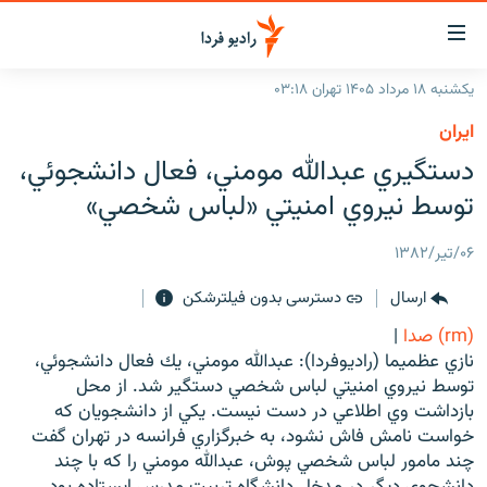
ینک‌های
ابلیت
سترسی
یکشنبه ۱۸ مرداد ۱۴۰۵ تهران ۰۳:۱۸
ازگشت
صفحه اصلی
ايران
ازگشت
ایران
دستگيري عبدالله مومني، فعال دانشجوئي،
ه
نوی
جهان
توسط نيروي امنيتي «لباس شخصي»
صلی
رادیو
فتن
۰۶/تیر/۱۳۸۲
ه
پادکست
انتخاب کنید و بشنوید
فحه
ارسال
دسترسی بدون فیلترشکن
چندرسانه‌ای
برنامه‌های رادیویی
ستجو
(rm) صدا
|
زنان فردا
فرکانس‌ها
گزارش‌های تصویری
نازي عظميما (راديوفردا): عبدالله مومني، يك فعال دانشجوئي،
توسط نيروي امنيتي لباس شخصي دستگير شد. از محل
گزارش‌های ویدئویی
English
بازداشت وي اطلاعي در دست نيست. يكي از دانشجويان كه
خواست نامش فاش نشود، به خبرگزاري فرانسه در تهران گفت
چند مامور لباس شخصي پوش، عبدالله مومني را كه با چند
به ما بپیوندید
دانشجوي ديگر در مدخل دانشگاه تربيت مدرس ايستاده بود