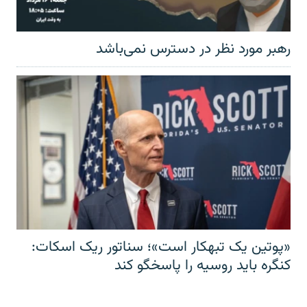
رهبر مورد نظر در دسترس نمی‌باشد
«پوتین یک تبهکار است»؛ سناتور ریک اسکات:
کنگره باید روسیه را پاسخگو کند