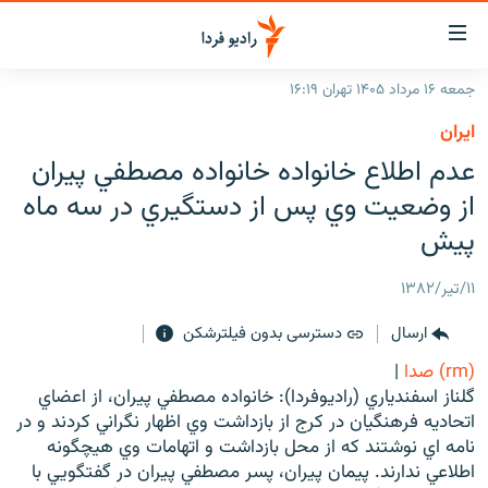
ینک‌های
ابلیت
سترسی
جمعه ۱۶ مرداد ۱۴۰۵ تهران ۱۶:۱۹
ازگشت
صفحه اصلی
ايران
ازگشت
ایران
عدم اطلاع خانواده خانواده مصطفي پيران
ه
نوی
جهان
از وضعيت وي پس از دستگيري در سه ماه
صلی
رادیو
پيش
فتن
ه
پادکست
انتخاب کنید و بشنوید
۱۱/تیر/۱۳۸۲
فحه
چندرسانه‌ای
برنامه‌های رادیویی
ستجو
ارسال
دسترسی بدون فیلترشکن
زنان فردا
فرکانس‌ها
گزارش‌های تصویری
(rm) صدا
|
گزارش‌های ویدئویی
گلناز اسفندياري (راديوفردا): خانواده مصطفي پيران، از اعضاي
English
اتحاديه فرهنگيان در کرج از بازداشت وي اظهار نگراني کردند و در
نامه اي نوشتند که از محل بازداشت و اتهامات وي هيچگونه
به ما بپیوندید
اطلاعي ندارند. پيمان پيران، پسر مصطفي پيران در گفتگويي با