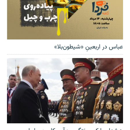
عباس در اربعینِ «شیطون‌بلا»