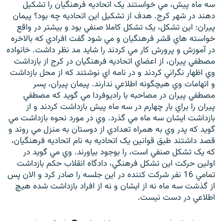
سه ماه پيش، مي خواستند يک اتحاديه فرهنگيان را تشکيل
دهند در شهر کرج. هدف از تشکيل اين اتحاديه چه بود؟ پيمان
پيران: اين تشکل، يک تشکل کاملا صنفي بود و بيشتر در واقع
خواسته هاي قشر فرهنگيان و مي شود گفت افرادي که بالاخره
در آموزش و پرورش کار مي کردند را شايد مد نظر داشت. خانواده
مصطفي پيران، از اعضاي اتحاديه فرهنگيان در کرج از بازداشت
وي اظهار نگراني کردند و در نامه اي نوشتند که از محل بازداشت
و اتهامات وي هيچگونه اطلاعي ندارند. پيمان پيران، پسر
مصطفي پيران در مصاحبه با راديوفردا مي گويد که مصطفي
پيران را براي بار چهارم در سه ماه پيش بازداشت کردند و از
بازداشت ايشان سه ماه مي گذرد. وي در مورد نحوه بازداشت مي
گويد که پدر وي به همراه تعدادي از دوستان به منزل مي روند و
قصد داشتند طبق قوانين يک اتحاديه به نام اتحاديه فرهنگيان،
که يک تشکل صنفي است، را بوجود بياورند. وي مي گويد در
اولين حرکت اين تشکل فرهنگي، دادگاه انقلاب حکم بازداشت
تمامي 16 نفر شرکت کننده در اين جلسه را صادر کرد و الان پس
از گذشت سه ماه نه از ايشان و نه از افراد بازداشت شده هيچ
اطلاعي در دست نيست.