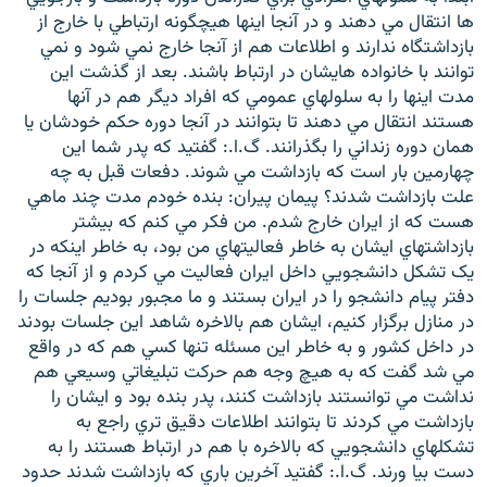
ها انتقال مي دهند و در آنجا اينها هيچگونه ارتباطي با خارج از
بازداشتگاه ندارند و اطلاعات هم از آنجا خارج نمي شود و نمي
توانند با خانواده هايشان در ارتباط باشند. بعد از گذشت اين
مدت اينها را به سلولهاي عمومي که افراد ديگر هم در آنها
هستند انتقال مي دهند تا بتوانند در آنجا دوره حکم خودشان يا
همان دوره زنداني را بگذرانند. گ.ا.: گفتيد که پدر شما اين
چهارمين بار است که بازداشت مي شوند. دفعات قبل به چه
علت بازداشت شدند؟ پيمان پيران: بنده خودم مدت چند ماهي
هست که از ايران خارج شدم. من فکر مي کنم که بيشتر
بازداشتهاي ايشان به خاطر فعاليتهاي من بود، به خاطر اينکه در
يک تشکل دانشجويي داخل ايران فعاليت مي کردم و از آنجا که
دفتر پيام دانشجو را در ايران بستند و ما مجبور بوديم جلسات را
در منازل برگزار کنيم، ايشان هم بالاخره شاهد اين جلسات بودند
در داخل کشور و به خاطر اين مسئله تنها کسي هم که در واقع
مي شد گفت که به هيچ وجه هم حرکت تبليغاتي وسيعي هم
نداشت مي توانستند بازداشت کنند، پدر بنده بود و ايشان را
بازداشت مي کردند تا بتوانند اطلاعات دقيق تري راجع به
تشکلهاي دانشجويي که بالاخره با هم در ارتباط هستند را به
دست بيا ورند. گ.ا.: گفتيد آخرين باري که بازداشت شدند حدود