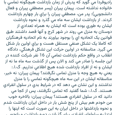
راديوفردا مي گويد که پدرش از زمان بازداشت هيچگونه تماسي با
خانواده نداشته است. پيمان پيران (پسر مصطفي پيران و فعال
دانشجويي): پدر من، مصطفي پيران را براي بار چهارم بازداشت
کردند. از بازداشت ايشان سه ماه مي گذرد و نحوه بازداشت
ايشان به طوري بوده است که ايشان به همراه تعدادي از
زبان‌های دیگر
دوستان به منزل مي روند در شهر کرج و آنها قصد داشتند طبق
قوانين يک اتحاديه اي را بوجود بياورند به نام اتحاديه فرهنگيان
که کاملا يک تشکل صنفي مستقل هست و براي اولين بار شکل
مي گيرد. متاسفانه در اولين حرکت اين تشکل فرهنگي، دادگاه
انقلاب در واقع حکم بازداشت تمامي آن 16 نفر شرکت کننده در
اين جلسه را صادر مي کند و الان پس از گذشت سه ماه ما نه از
ايشان و نه از افراد بازداشت شده هيچ اطلاعي نداريم. گ.ا.:
يعني به هيچ وجه با منزل تماس نگرفتند؟ پيمان پيران: نه خير،
متاسفانه ايشان در اين سه ماه هيچگونه تماسي را با منزل
نداشتند و اين نشان مي دهد که در شرايط بدي در سلول انفرادي
هستند. گ.ا.: شما گفتيد که تماس نگرفتند، پس از کجا مي
دانيد که در سلول انفرادي هستند؟ پيمان پيران: بالاخره خوب
من خودم هم بيش از پنج شش بار در داخل ايران بازداشت شدم
و نحوه بازداشتها در داخل ايران به اين صورت است که اينها را
ابتدا به سلولهاي انفرادي براي گذراندن دوره بازداشت و بازجويي