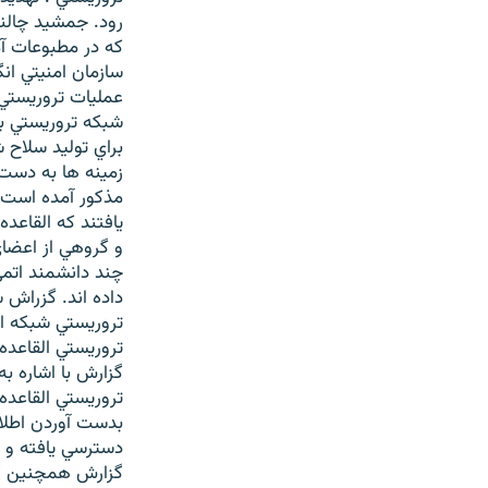
که در مطبوعات آمر
عمليات تروريستي 
شبکه تروريستي به
براي توليد سلاح 
زمينه ها به دست آ
مذکور آمده است ،
و گروهي از اعضاي 
چند دانشمند اتمي
داده اند. گزراش 
تروريستي شبکه ال
تروريستي القاعده
تروريستي القاعده
دسترسي يافته و گ
گزارش همچنين گفت