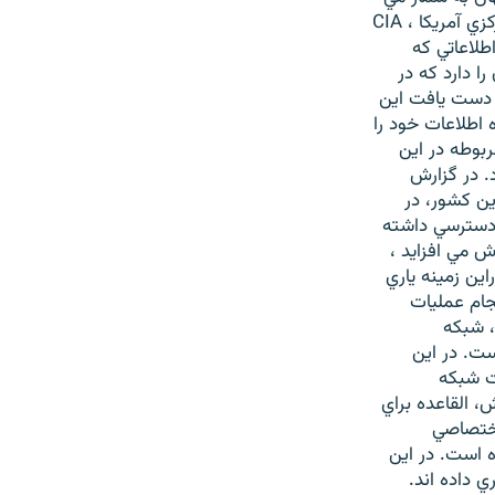
رود. جمشيد چالنگي(راديو فردا): اين موضوع در يک گزارش داخلي سازمان اطلاعات مرکزي آمريکا ، CIA
طلاعاتي که
وان را دارد که در
ن دست يافت اين
 اطلاعات خود را
بوطه در اين
. در گزارش
ين کشور، در
ياز خود به ۴۰ سايت کامپيوتري دسترسي داشته
ش مي افزايد ،
ين زمينه ياري
جام عمليات
، شبكه
ست. در اين
تانيا MI5 گفته شده است شبكه
، القاعده براي
ختن سلاح هاي هسته اي به 40 سايت اختصاصي
ه است. در اين
 داده اند.