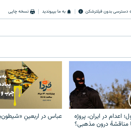
دسترسی بدون فیلترشکن
به ما بپیوندید
نسخه چاپی
ل؛ اعدام در ایران، پروژه
عباس در اربعینِ «شیطون‌بل
مناقشهٔ درون مذهبی؟