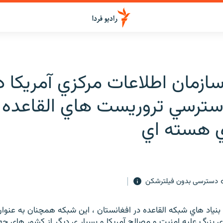
زمان اطلاعات مركزي آمريكا در
سترسي تروريست هاي القاعده 
ي هسته اي
دسترسی بدون فیلترشکن
بنياد هاي شبکه القاعده در افغانستان ، اين شبکه همچنان به عنوا
ي بزرگ عليه امنيت و مصالح آمريکا و بسيار ي ديگر از کشور هاي جه