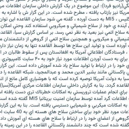
يکا نيز بازتاب يافته ، مطرح شده است. در اين گزار ش با اشاره به ا
سازمان امنيتي انگليس ، MI5 به دست آورده ، گفته مي شود سازمان القاعده اين ت
آينده ي خود از سلاح شيميائي و ميکروبي استفاده کند وحتي امکا
 سلاح اتمي نيز بعيد به نظر نمي رسد. بر اساس گزارش سيا، القاعده
شيميائي و ميکروبي و همچنين سلاح اتمي از گروهي از دانشمندان مر
ورده است و توليد اين سلاح ها توسط القاعده تنها به زمان نياز دارد
 فرستادگان اطلاعاتي آمريکا به افغانستان پس از سقوط طالبان در ا
يافتند که القاعده براي به دست آوردن اطلاعات مورد ن
خود را در ارتباط با توليد سلاح ياد شده آموزش داده است. اين گزار
 پاکستاني مانند بشير الدين محمد و عبدالمجيد، شبکه القاعده را درا
سيا به دولت آمريکا توصيه کرده است که با هوشياري کامل مانع از ان
قاعده گردد. بنا به گزارش داخلي سازمان اطلاعات مركزي آمريكا(سيا)
 براي انجام عمليات تروريستي به امكانات خطرناك تري دست يافته ا
گزارش با اشاره به اطلاعات گرد آمده توسط سازمان امنيت بري
 به امكانات ميكربي و شيميايي دسترسي يافته است. بنا به اين گزارش
بدست آوردن اطلاعات مورد نظر خود براي سا
روهي از اعضاي خود را در ارتباط با سلاح هاي هسته اي آموزش داد
ه شده است كه چند دانشمند پاكستاني القاعده را در اين زمينه ياري