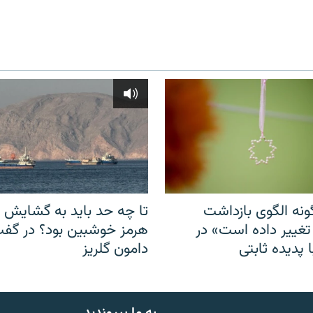
نه الگوی بازداشت
تا چه حد باید به گشایش ت
 تغییر داده است» در
هرمز خوشبین بود؟ در گفت‌
 پدیده ثابتی
دامون گلریز
به ما بپیوندید