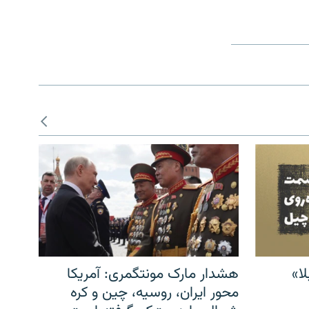
ا»
هشدار مارک مونتگمری: آمریکا
محور ایران، روسیه، چین و کره