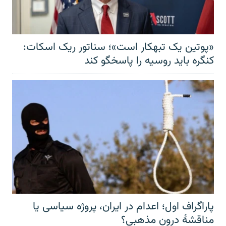
«پوتین یک تبهکار است»؛ سناتور ریک اسکات:
کنگره باید روسیه را پاسخگو کند
پاراگراف اول؛ اعدام در ایران، پروژه سیاسی یا
مناقشهٔ درون مذهبی؟