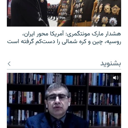
هشدار مارک مونتگمری: آمریکا محور ایران،
روسیه، چین و کره شمالی را دست‌کم گرفته است
بشنوید