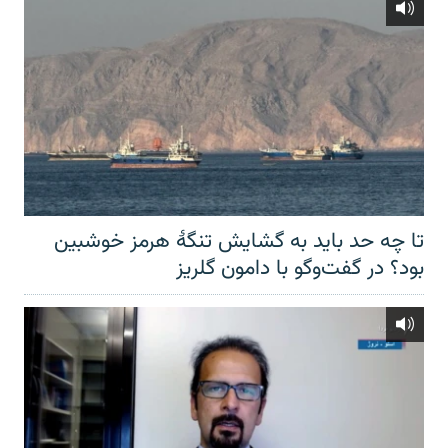
تا چه حد باید به گشایش تنگهٔ هرمز خوشبین
بود؟ در گفت‌وگو با دامون گلریز