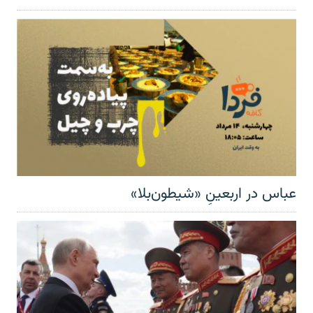
عباس در اربعینِ «شیطون‌بلا»