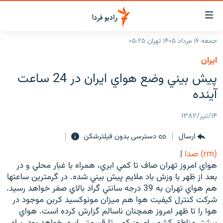
ینک‌های
ابلیت
سترسی
جمعه ۱۶ مرداد ۱۴۰۵ تهران ۰۵:۲۵
ازگشت
صفحه اصلی
ايران
ازگشت
ایران
پيش بيني وضع هواي ايران در 24 ساعت
ه
نوی
جهان
آينده
صلی
رادیو
فتن
۱۴/تیر/۱۳۸۲
ه
پادکست
انتخاب کنید و بشنوید
فحه
ارسال
دسترسی بدون فیلترشکن
چندرسانه‌ای
برنامه‌های رادیویی
ستجو
(rm) صدا
|
زنان فردا
فرکانس‌ها
گزارش‌های تصویری
هواي امروز تهران صاف تا کمي ابري، همراه با غبار محلي و در
بعد از ظهر با وزش باد ملايم پيش بيني شده. در گرمترين ساعتها
گزارش‌های ویدئویی
English
هم هواي تهران به 39 درجه سانتي گراد بالاي صفر خواهد رسيد.
شرکت کنترل کيفيت هوا هم ميزان مونوکسيد کربن موجود در
هوا را تا ظهر امروز همچنان ناسالم گزارش کرده است. هواي
به ما بپیوندید
بيشتر مناطق کشور، امروز کمي تا قسمتي ابري خواهد بود. براي