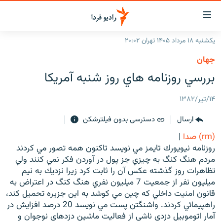
ینک‌های
ابلیت
سترسی
یکشنبه ۱۸ مرداد ۱۴۰۵ تهران ۲۰:۰۲
ازگشت
صفحه اصلی
جهان
ازگشت
ایران
بررسي روزنامه هاي روز شنبه آمريكا
ه
نوی
جهان
صلی
۱۴/تیر/۱۳۸۲
رادیو
فتن
ارسال
دسترسی بدون فیلترشکن
ه
پادکست
انتخاب کنید و بشنوید
فحه
(rm) صدا
|
چندرسانه‌ای
برنامه‌های رادیویی
ستجو
روزنامه نيويورك تايمز مي نويسد تاكنون همه تصور مي كردند
زنان فردا
مردم هنگ كنگ به چيزي جز پول در آوردن فكر نمي كنند ولي
فرکانس‌ها
گزارش‌های تصویری
تظاهرات روز گذشته عكس آن را ثابت كرد زيرا نزديك به نيم
گزارش‌های ویدئویی
ميليون نفر از جمعيت 7 ميليون نفري هنگ كنگ در اعتراض به
English
قانون امنيت داخلي كه چين مي كوشد به اين جزيره تحميل كند،
راهپيمائي كردند. واشنگتن پست مي نويسد 20 درصد افزايش در
به ما بپیوندید
آمار اتوموبيل دزدي ناشي از فعاليت ماشين دزدهاي نوجوان و