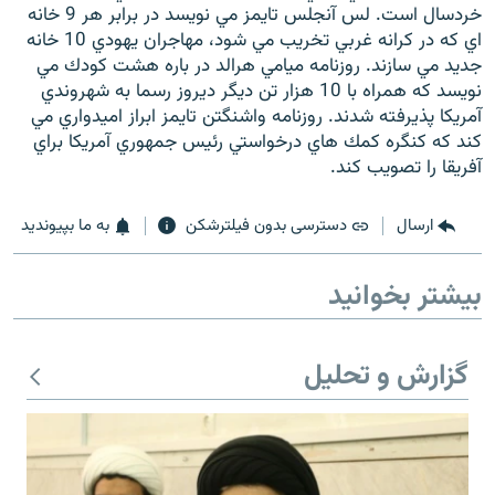
خردسال است. لس آنجلس تايمز مي نويسد در برابر هر 9 خانه
اي كه در كرانه غربي تخريب مي شود، مهاجران يهودي 10 خانه
جديد مي سازند. روزنامه ميامي هرالد در باره هشت كودك مي
نويسد كه همراه با 10 هزار تن ديگر ديروز رسما به شهروندي
آمريكا پذيرفته شدند. روزنامه واشنگتن تايمز ابراز اميدواري مي
زبان‌های دیگر
كند كه كنگره كمك هاي درخواستي رئيس جمهوري آمريكا براي
آفريقا را تصويب كند.
ارسال
دسترسی بدون فیلترشکن
به ما بپیوندید
بیشتر بخوانید
گزارش و تحلیل