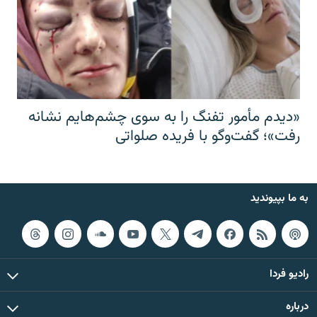
«دیدم مأمور تفنگ را به سوی چشم‌هایم نشانه
رفت»؛ گفت‌و‌گو با فریده صلواتی
به ما بپیوندید
رادیو فردا
درباره