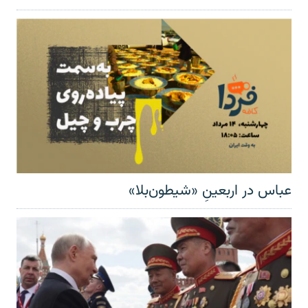
عباس در اربعینِ «شیطون‌بلا»