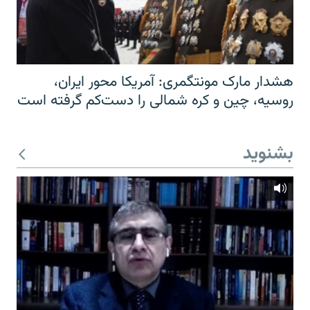
هشدار مارک مونتگمری: آمریکا محور ایران،
روسیه، چین و کره شمالی را دست‌کم گرفته است
بشنوید