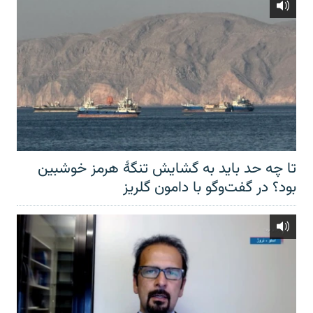
تا چه حد باید به گشایش تنگهٔ هرمز خوشبین
بود؟ در گفت‌وگو با دامون گلریز