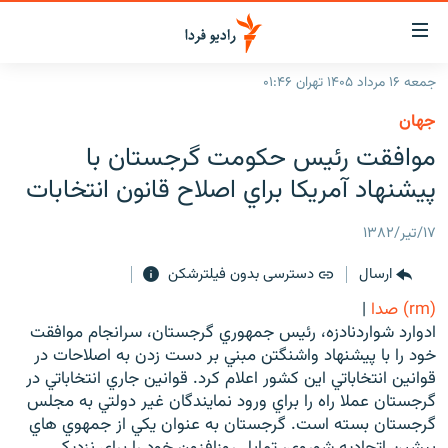
ینک‌های
ابلیت
سترسی
جمعه ۱۶ مرداد ۱۴۰۵ تهران ۰۱:۴۶
ازگشت
صفحه اصلی
جهان
ازگشت
ایران
موافقت رئيس حكومت گرجستان با
ه
نوی
جهان
پيشنهاد آمريكا براي اصلاح قانون انتخابات
صلی
رادیو
فتن
۱۷/تیر/۱۳۸۲
ه
پادکست
انتخاب کنید و بشنوید
فحه
ارسال
دسترسی بدون فیلترشکن
چندرسانه‌ای
برنامه‌های رادیویی
ستجو
(rm) صدا
|
زنان فردا
فرکانس‌ها
گزارش‌های تصویری
ادوارد شواردنادزه، رئيس جمهوري گرجستان، سرانجام موافقت
خود را با پيشنهاد واشنگتن مبني بر دست زدن به اصلاحات در
گزارش‌های ویدئویی
English
قوانين انتخاباتي اين کشور اعلام کرد. قوانين جاري انتخاباتي در
گرجستان عملا راه را براي ورود نمايندگان غير دولتي به مجلس
گرجستان بسته است. گرجستان به عنوان يکي از جمهوي هاي
به ما بپیوندید
پيشين اتحاديه شوروي، تمايل روزافزون خود را براي نزديکي