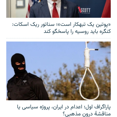
«پوتین یک تبهکار است»؛ سناتور ریک اسکات:
کنگره باید روسیه را پاسخگو کند
پاراگراف اول؛ اعدام در ایران، پروژه سیاسی یا
مناقشهٔ درون مذهبی؟