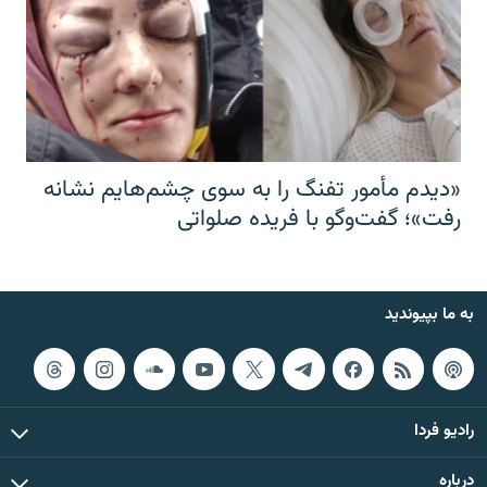
«دیدم مأمور تفنگ را به سوی چشم‌هایم نشانه
رفت»؛ گفت‌و‌گو با فریده صلواتی
به ما بپیوندید
رادیو فردا
درباره