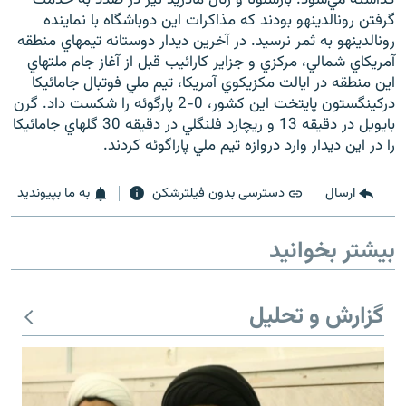
گرفتن رونالدينهو بودند که مذاکرات اين دوباشگاه با نماينده
رونالدينهو به ثمر نرسيد. در آخرين ديدار دوستانه تيمهاي منطقه
آمريکاي شمالي، مرکزي و جزاير کارائيب قبل از آغاز جام ملتهاي
اين منطقه در ايالت مکزيکوي آمريکا، تيم ملي فوتبال جامائيکا
درکينگستون پايتخت اين کشور، 0-2 پارگوئه را شکست داد. گرن
زبان‌های دیگر
بايويل در دقيقه 13 و ريچارد فلنگلي در دقيقه 30 گلهاي جامائيکا
را در اين ديدار وارد دروازه تيم ملي پاراگوئه کردند.
ارسال
دسترسی بدون فیلترشکن
به ما بپیوندید
بیشتر بخوانید
گزارش و تحلیل