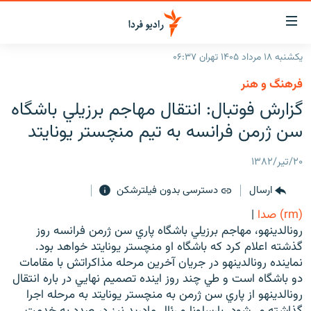
ینک‌های
ابلیت
سترسی
یکشنبه ۱۸ مرداد ۱۴۰۵ تهران ۰۶:۳۷
ازگشت
صفحه اصلی
فرهنگ و هنر
ازگشت
ایران
گزارش فوتبال: انتقال مهاجم برزيلي باشگاه
ه
نوی
جهان
سن ژرمن فرانسه به تيم منچستر يونايتد
صلی
رادیو
فتن
۲۰/تیر/۱۳۸۲
ه
پادکست
انتخاب کنید و بشنوید
فحه
ارسال
دسترسی بدون فیلترشکن
چندرسانه‌ای
برنامه‌های رادیویی
ستجو
(rm) صدا
|
زنان فردا
فرکانس‌ها
گزارش‌های تصویری
رونالدينهو، مهاجم برزيلي باشگاه پاري سن ژرمن فرانسه روز
گذشته اعلام کرد که باشگاه او منچستر يونايتد خواهد بود.
گزارش‌های ویدئویی
English
نماينده رونالدينهو در جريان آخرين مرحله مذاکراتش با مقامات
دو باشگاه است و طي چند روز اينده تصميم نهايي در باره انتقال
رونالدينهو از پاري سن ژرمن به منچستر يونايتد به مرحله اجرا
به ما بپیوندید
گذاشته مي‌شود. بارسلونا و رئال مادريد نيز در صدد به خدمت