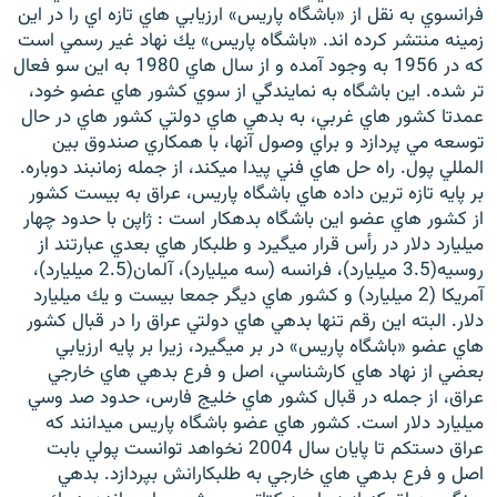
فرانسوي به نقل از «باشگاه پاريس» ارزيابي هاي تازه اي را در اين
زمينه منتشر كرده اند. «باشگاه پاريس» يك نهاد غير رسمي است
كه در 1956 به وجود آمده و از سال هاي 1980 به اين سو فعال
تر شده. اين باشگاه به نمايندگي از سوي كشور هاي عضو خود،
عمدتا كشور هاي غربي، به بدهي هاي دولتي كشور هاي در حال
زبان‌های دیگر
توسعه مي پردازد و براي وصول آنها، با همكاري صندوق بين
المللي پول. راه حل هاي فني پيدا ميكند، از جمله زمانبند دوباره.
بر پايه تازه ترين داده هاي باشگاه پاريس، عراق به بيست كشور
از كشور هاي عضو اين باشگاه بدهكار است : ژاپن با حدود چهار
ميليارد دلار در رأس قرار ميگيرد و طلبكار هاي بعدي عبارتند از
روسيه(3.5 ميليارد)، فرانسه (سه ميليارد)، آلمان(2.5 ميليارد)،
آمريكا (2 ميليارد) و كشور هاي ديگر جمعا بيست و يك ميليارد
دلار. البته اين رقم تنها بدهي هاي دولتي عراق را در قبال كشور
هاي عضو «باشگاه پاريس» در بر ميگيرد، زيرا بر پايه ارزيابي
بعضي از نهاد هاي كارشناسي، اصل و فرع بدهي هاي خارجي
عراق، از جمله در قبال كشور هاي خليج فارس، حدود صد وسي
ميليارد دلار است. كشور هاي عضو باشگاه پاريس ميدانند كه
عراق دستكم تا پايان سال 2004 نخواهد توانست پولي بابت
اصل و فرع بدهي هاي خارجي به طلبكارانش بپردازد. بدهي