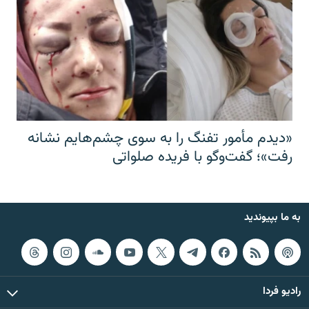
«دیدم مأمور تفنگ را به سوی چشم‌هایم نشانه
رفت»؛ گفت‌و‌گو با فریده صلواتی
به ما بپیوندید
رادیو فردا