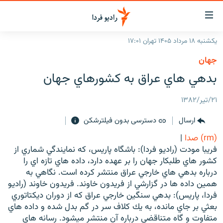
ینک‌های
ابلیت
سترسی
یکشنبه ۱۸ مرداد ۱۴۰۵ تهران ۱۷:۰۱
ازگشت
صفحه اصلی
جهان
ازگشت
ایران
بدهي هاي عراق به كشورهاي جهان
ه
نوی
جهان
صلی
۲۱/تیر/۱۳۸۲
رادیو
فتن
ارسال
دسترسی بدون فیلترشکن
ه
پادکست
انتخاب کنید و بشنوید
فحه
(rm) صدا
|
چندرسانه‌ای
برنامه‌های رادیویی
ستجو
فريبا مودت (راديو فردا): باشگاه پاريس، كه نمايندگي شماري از
زنان فردا
كشور هاي طلبكار جهان را بر عهده دارد، داده هاي تازه اي را
فرکانس‌ها
گزارش‌های تصویری
درباره بدهي هاي خارجي عراق منتشر كرده است. نگاهي به
گزارش‌های ویدئویی
همين داده ها در گزارشي از فريدون خاوند. فريدون خاوند (راديو
English
فردا، پاريس): بدهي سنگين خارجي عراق كه از دوران ديكتاتوري
بعثي بر جاي مانده، به يك كلاف سر در گم بدل شده و داده هاي
به ما بپیوندید
متفاوت و گاه متناقضي درباره آن منتشر ميشود. رسانه هاي