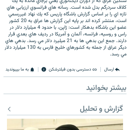
سنگين عراق كه از دوران ديكتاتوري بعثي برجاي مانده به يك
كلاف سردرگم بدل شده است. رسانه هاي فرانسوي ارزيابي هاي
تازه اي را بر اساس گزارش باشگاه پاريس كه يك نهاد غيررسمي
است، منتشر كرده اند بر پايه اين گزارش ها عراق به 20 كشور
عضو اين باشگاه بدهكار است: ژاپن، با حدود 4 ميليارد دلار در
راس و روسيه، فرانسه، آلمان و آمريكا در رديف هاي بعدي قرار
دارند. جمع اين بدهي ها به 21 ميليرد دلار مي رسد. بدهي هاي
ديگر عراق از جمله به كشورهاي خليج فارس به 130 ميليارد دلار
مي رسد.
ارسال
دسترسی بدون فیلترشکن
به ما بپیوندید
بیشتر بخوانید
گزارش و تحلیل