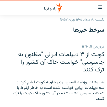
ینک‌های
ابلیت
سترسی
یکشنبه ۱۸ مرداد ۱۴۰۵ تهران ۱۶:۵۷
ازگشت
صفحه اصلی
سرخط‌ خبرها
ازگشت
ایران
ه
نوی
جهان
فروردین ۱۱, ۱۳۹۰
صلی
رادیو
فتن
کویت از ۳ دیپلمات ایرانی "مظنون به
ه
پادکست
انتخاب کنید و بشنوید
جاسوسی" خواست خاک آن کشور را
فحه
ترک کنند
چندرسانه‌ای
برنامه‌های رادیویی
ستجو
زنان فردا
فرکانس‌ها
گزارش‌های تصویری
به نوشته روزنامه القبس، وزیر خارجه کویت اعلام کرد از
گزارش‌های ویدئویی
سه دیپلمات ایرانی خواسته شده است به خاطر ارتباط با
English
شبکه جاسوسی کشف شده در آن کشور خاک کویت را ترک
کنند.
به ما بپیوندید