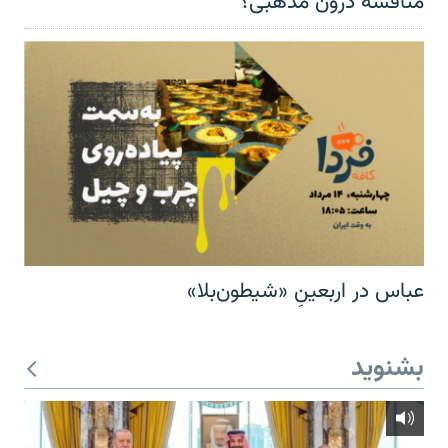
مناقشهٔ درون مذهبی؟
عباس در اربعینِ «شیطون‌بلا»
بشنوید