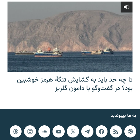
تا چه حد باید به گشایش تنگهٔ هرمز خوشبین
بود؟ در گفت‌وگو با دامون گلریز
به ما بپیوندید