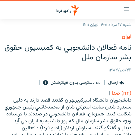
ینک‌های
ابلیت
سترسی
شنبه ۱۷ مرداد ۱۴۰۵ تهران ۱۱:۱۱
ازگشت
صفحه اصلی
ايران
ازگشت
ایران
نامه فعالان دانشجويي به كميسيون حقوق
ه
نوی
جهان
بشر سازمان ملل
صلی
رادیو
فتن
۲۴/تیر/۱۳۸۲
ه
پادکست
انتخاب کنید و بشنوید
فحه
ارسال
دسترسی بدون فیلترشکن
چندرسانه‌ای
برنامه‌های رادیویی
ستجو
(rm) صدا
|
زنان فردا
فرکانس‌ها
گزارش‌های تصویری
دانشجويان دانشگاه اميرکبيرتهران گفتند قصد دارند به دليل
مسدود شدن سايت اينترنتي شان از محمدخاتمي رئيس جمهوري
گزارش‌های ویدئویی
English
شکايت کنند. همزمان، فعالان دانشجويي در صددند با فرستاده
ويژه حقوق بشر سازمان ملل که روز 5 شنبه به ايران مي آيد،
ديدار و گفتگو گنند. سياوش اردلان(راديو فردا) : فعالين
به ما بپیوندید
دانشجويي در ايران مي خواهند با نماينده سازمان ملل در امور