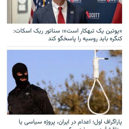
«پوتین یک تبهکار است»؛ سناتور ریک اسکات:
کنگره باید روسیه را پاسخگو کند
پاراگراف اول؛ اعدام در ایران، پروژه سیاسی یا