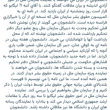
آزادي انديشه و بيان ملاقات گفتگو کنند. با آقاي آنبه ا? ليگابو که
قرار است روز پنجشنبه از ايران بازديد کند. در نامه اي به
کمييسون حقوق بشر سازمان ملل که نسخه اي از آن را خبرگزاري
فرانسه ديده است، دانشجويان مي گويند از زمان نوشتن نامه
قبلي تحکيم وحدت به دبيرکل سازمان ملل پنج عضو ديگر دفتر
زبان‌های دیگر
تحکيم بازداشت شده اند. دانشجويان نوشته اند که از محل
بازداشت آنها يا اتهاماتشان بي خبرند. دانشجويان هفته پيش در
نامه اي به کوفي عنان، دبير کل سازمان ملل، ضمن طلب ياري
آنچه را که آپارتايد سياسي و اجتماعي در ايران ناميدند محکوم
کردند. اما در نامه جديد دانشجويان، هشدار داده شده با توجه به
فشارهاي حکومت بر جنبش دانشجويي و انحلال دفتر تحکيم
وحدت و بسته شدن دانشگاه ها، دانشجويان مي خواهند با
نماينده ويژه سازمان ملل در زمينه حقوق بشر ديدار کنند. در
همين نامه آمده است، ما اين نامه را مي نويسيم تا فهرست
بلندبالاي نقض بيانيه جهاني حقوق بشر توسط دولت ايران را ذکر
کنيم و از سازمان ملل بخواهيم اين را بررسي کند. نماينده
سازمان ملل در امور حقوق بشر ليگابو تا سه روز ديگر با مقامات
ارشد جمهوري اسلامي ديدار مي کند و بنادارد با نمايندگان رسانه
هاي ايران و دانشگاه ها نيز ملاقاتي داشته باشد. دانشجويان