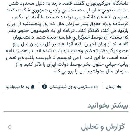
دانشگاه اميرکبيرتهران گفتند قصد دارند به دليل مسدود شدن
سايت اينترنتي شان از محمدخاتمي رئيس جمهوري شکايت کنند.
همزمان، فعالان دانشجويي درصدد هستند با آنبه اي ليگابو،
فرستاده ويژه حقوق بشر سازمان ملل كه روز پنجشننبه از ايران
بازديد مي كند، گفتگو كنند. درنامه اي به كميسيون حقوق بشر
كه نسخه آن توسط خبرگزاري فرانسه ديده شده، دانشجويان
گفته اند از زمان آخرين نامه آنها به دبير كل سازمان ملل پنج
عضو ديگر دفتر تحكيم وحدت بازداشت شده اند. در همين نامه
آمده است، ما اين نامه را مي نويسيم تا فهرست بلندبالاي نقض
بيانيه جهاني حقوق بشر توسط دولت ايران را ذکر کنيم و از
سازمان ملل بخواهيم اين را بررسي کند.
ارسال
دسترسی بدون فیلترشکن
به ما بپیوندید
بیشتر بخوانید
گزارش و تحلیل