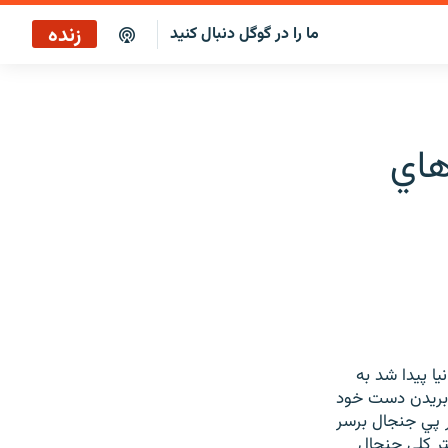
زنده
ما را در گوگل دنبال کنید
بازپخش ساعت ۱۴
پخش رادیویی
هاي
بازپخش ساعت ۱۴
پخش ماهواره‌ای
ا پيدا شد به
ا بريدن دست خود
 پي جنجال برسر
تر کلي جنجال