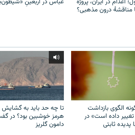
ل؛ اعدام در ایران، پروژه
عباس در اربعینِ «شیطون‌بل
مناقشهٔ درون مذهبی؟
نه الگوی بازداشت
تا چه حد باید به گشایش ت
 تغییر داده است» در
هرمز خوشبین بود؟ در گفت‌
 پدیده ثابتی
دامون گلریز