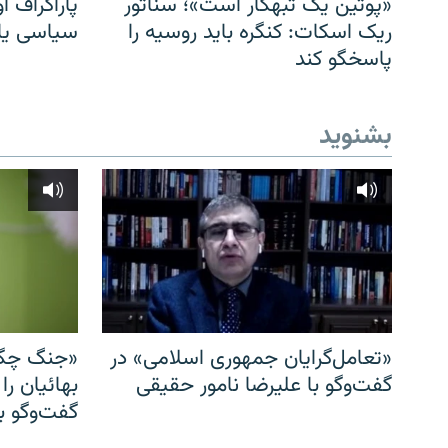
«پوتین یک تبهکار است»؛ سناتور
پاراگراف او
ریک اسکات: کنگره باید روسیه را
سیاسی یا 
پاسخگو کند
بشنوید
«تعامل‌گرایان جمهوری اسلامی» در
«جنگ چگو
گفت‌وگو با علیرضا نامور حقیقی
بهائیان را
گفت‌وگو با