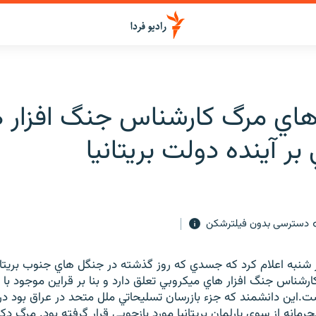
هاي مرگ کارشناس جنگ افزار 
بر آينده دولت بريتانيا
دسترسی بدون فیلترشکن
وز شنبه اعلام کرد که جسدي که روز گذشته در جنگل هاي جنوب بريتاني
کارشناس جنگ افزار هاي ميکروبي تعلق دارد و بنا بر قراين موجود ب
.اين دانشمند که جزء بازرسان تسليحاتي ملل متحد در عراق بود در
مانه از سوي پارلمان بريتانيا مورد بازجويي قرار گرفته بود. مرگ دک