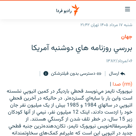
ینک‌های
ابلیت
سترسی
شنبه ۱۷ مرداد ۱۴۰۵ تهران ۲۱:۴۲
ازگشت
صفحه اصلی
جهان
ازگشت
ایران
بررسي روزنامه هاي دوشنبه آمريکا
ه
نوی
جهان
صلی
۰۶/مرداد/۱۳۸۲
رادیو
فتن
ارسال
دسترسی بدون فیلترشکن
ه
پادکست
انتخاب کنید و بشنوید
فحه
(rm) صدا
|
چندرسانه‌ای
برنامه‌های رادیویی
ستجو
نيويورک تايمز مي‌نويسد قحطي بارديگر در کمين اتيوپي نشسته
زنان فردا
است واين بار با سايه‌اي گسترده‌تر. در حاليکه در آخرين قحطي
فرکانس‌ها
گزارش‌های تصویری
اتيوپي در سالهاي 1984 و 1985 بيش از يک ميليون نفر جان
گزارش‌های ویدئویی
خود را ازدست دادند، اينک 12 ميليون نفر، نيمي از آنها کودکان
English
زير 15 سال، در خطر تلف شدن از گرسنگي هستند. از
نظرسرمقاله‌نويس نيويورک تايمز، تکان‌دهنده‌ترين جنبه قطحي
به ما بپیوندید
جديد در اتيوپي اين است که عليرغم کمک‌هاي سخاوتمندانه