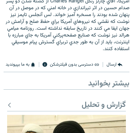
آمريکا، آقاي چارلز رنگل Charles Rangel از کشته شدن دو پسر
صدام حسين در اثر تيراندازي در خانه امني که در موصل در آن
پنهان شده بودند را مسخره آميز خواند. لس آنجلس تايمز نيز
نوشت که نقشي که نيروهاي آمريکا براي حفظ صلح و آرامش در
جهان ايفا مي کنند در تاريخ سابقه نداشته است. روزنامه ميامي
هرالد نيز نوشت که صنايع صفحه‌پرکني آمريکا به جاي مبارزه با
اينترنت، بايد از آن به طور جدي تربراي گسترش پيام موسيقي
استفاده کنند.
ارسال
دسترسی بدون فیلترشکن
به ما بپیوندید
بیشتر بخوانید
گزارش و تحلیل