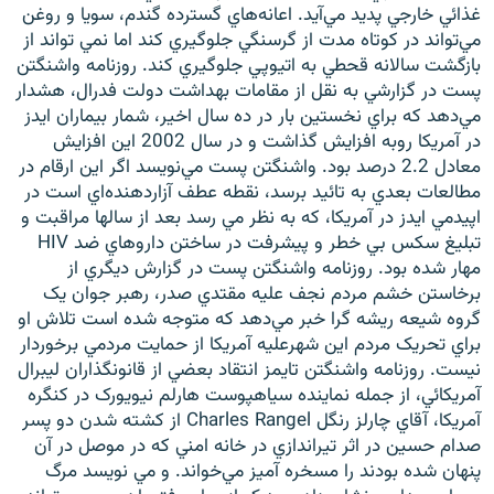
غذائي خارجي پديد مي‌آيد. اعانه‌هاي گسترده گندم، سويا و روغن
مي‌تواند در کوتاه مدت از گرسنگي جلوگيري کند اما نمي تواند از
بازگشت سالانه قحطي به اتيوپي جلوگيري کند. روزنامه واشنگتن
پست در گزارشي به نقل از مقامات بهداشت دولت فدرال، هشدار
مي‌دهد که براي نخستين بار در ده سال اخير، شمار بيماران ايدز
زبان‌های دیگر
در آمريکا روبه افزايش گذاشت و در سال 2002 اين افزايش
معادل 2.2 درصد بود. واشنگتن پست مي‌نويسد اگر اين ارقام در
مطالعات بعدي به تائيد برسد، نقطه عطف آزاردهنده‌اي است در
اپيدمي ايدز در آمريکا، که به نظر مي رسد بعد از سالها مراقبت و
تبليغ سکس بي خطر و پيشرفت در ساختن داروهاي ضد HIV
مهار شده بود. روزنامه واشنگتن پست در گزارش ديگري از
برخاستن خشم مردم نجف عليه مقتدي صدر، رهبر جوان يک
گروه شيعه ريشه گرا خبر مي‌دهد که متوجه شده است تلاش او
براي تحريک مردم اين شهرعليه آمريکا از حمايت مردمي برخوردار
نيست. روزنامه واشنگتن تايمز انتقاد بعضي از قانونگذاران ليبرال
آمريکائي، از جمله نماينده سياهپوست هارلم نيويورک در کنگره
آمريکا، آقاي چارلز رنگل Charles Rangel از کشته شدن دو پسر
صدام حسين در اثر تيراندازي در خانه امني که در موصل در آن
پنهان شده بودند را مسخره آميز مي‌خواند. و مي نويسد مرگ