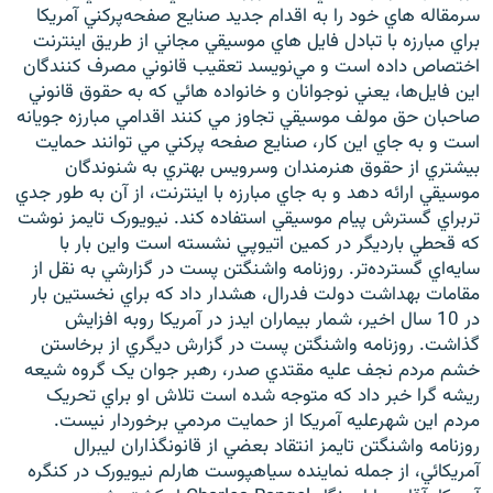
سرمقاله هاي خود را به اقدام جديد صنايع صفحه‌پرکني آمريکا
براي مبارزه با تبادل فايل هاي موسيقي مجاني از طريق اينترنت
اختصاص داده است و مي‌نويسد تعقيب قانوني مصرف کنندگان
اين فايل‌ها، يعني نوجوانان و خانواده هائي که به حقوق قانوني
صاحبان حق مولف موسيقي تجاوز مي کنند اقدامي مبارزه جويانه
است و به جاي اين کار، صنايع صفحه پرکني مي توانند حمايت
بيشتري از حقوق هنرمندان وسرويس بهتري به شنوندگان
موسيقي ارائه دهد و به جاي مبارزه با اينترنت، از آن به طور جدي
تربراي گسترش پيام موسيقي استفاده کند. نيويورک تايمز نوشت
که قحطي بارديگر در کمين اتيوپي نشسته است واين بار با
سايه‌اي گسترده‌تر. روزنامه واشنگتن پست در گزارشي به نقل از
مقامات بهداشت دولت فدرال، هشدار داد که براي نخستين بار
در 10 سال اخير، شمار بيماران ايدز در آمريکا روبه افزايش
گذاشت. روزنامه واشنگتن پست در گزارش ديگري از برخاستن
خشم مردم نجف عليه مقتدي صدر، رهبر جوان يک گروه شيعه
ريشه گرا خبر داد که متوجه شده است تلاش او براي تحريک
مردم اين شهرعليه آمريکا از حمايت مردمي برخوردار نيست.
روزنامه واشنگتن تايمز انتقاد بعضي از قانونگذاران ليبرال
آمريکائي، از جمله نماينده سياهپوست هارلم نيويورک در کنگره