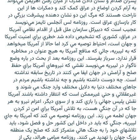
پسران صدام و نشان دادن مدرک از ميان رفتن اهريمن مي‌تواند
به آرام کردن اوضاع در عراق کمک کند و دمکرات ها از اين
ناراحت هستند که مرگ اين دو نشان دهنده پيشرفت بزرگي در
کار بازسازي عراق است. روزنامه لس آنجلس تايمز مي‌نويسد
عجيب است که دبيرکل سازمان ملل قبل از اقدام نظامي آمريکا
در عراق، کشوري که تشخيص داده شد خطري براي امنيت آمريکا
و جهان است، احتياط توصيه مي کرد اما حالا از آمريکا ميخواهد
که به ليبريه، جائي که منافع آمريکا به هيچ عنوان در مخاطره
قرار ندارد، سرباز بفرستد. اين روزنامه بعد از بحث در باره وضع
ناگوار در ليبريه مي‌نويسد نقشي که نيروهاي آمريکا براي حفظ
صلح و آرامش در جهان ايفا مي کنند در تاريخ سابقه نداشته
است. چه دوست داشته باشيم و چه نداشته باشيم مردم در
جاهاي مختلف دنيا به دلايل مختلف وارد جنگ مي شوند و
غيرعقلائي و حتي غيرممکن است که انتظار داشته باشند آمريکا
نقش پليس جهاني را بازي کند و از سوي ديگر، اعزام نيرو به هر
جا که در آن جنگي هست، به تلاش آمريکا براي امن تر کردن
جهان لطمه مي زند. اين روزنامه توصيه مي کند که آمريکا به جاي
ليبريه، جنگي که بايد در داخل اين کشور حل و فصل شود، بايد
تلاشهاي خود را به جنگ هائي متمرکز کند که صلح يک منطقه
بزرگ جهان را تهديد مي کنند. روزنامه ميامي هرالد، يکي از