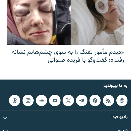
«دیدم مأمور تفنگ را به سوی چشم‌هایم نشانه
رفت»؛ گفت‌و‌گو با فریده صلواتی
به ما بپیوندید
رادیو فردا
درباره