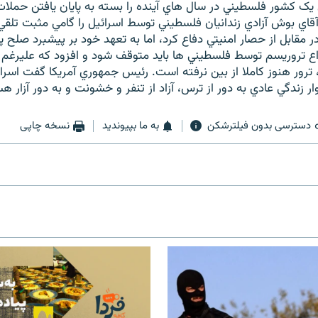
 کشور فلسطيني در سال هاي آينده را بسته به پايان يافتن حملات
قاي بوش آزادي زندانيان فلسطيني توسط اسرائيل را گامي مثبت تلق
در مقابل از حصار امنيتي دفاع کرد، اما به تعهد خود بر پيشبرد صلح 
ع تروريسم توسط فلسطيني ها بايد متوقف شود و افزود که عليرغم
 ترور هنوز کاملا از بين نرفته است. رئيس جمهوري آمريکا گفت اسرائ
 زندگي عادي به دور از ترس، آزاد از تنفر و خشونت و به دور آزار ه
دسترسی بدون فیلترشکن
به ما بپیوندید
نسخه چاپی