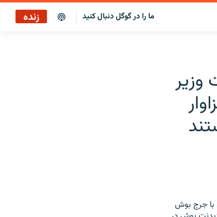
زنده
ما را در گوگل دنبال کنید
 وزير
وار
تند
ن با جرج بوش
زيدنت بوش در