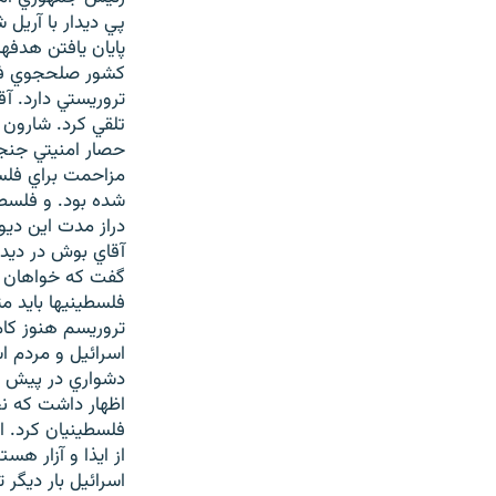
پي ديدار با آريل
پايان يافتن هدفه
کشور صلحجوي فلس
تروريستي دارد. آ
تلقي کرد. شارون
حصار امنيتي جنجا
مزاحمت براي فلس
شده بود. و فلسطي
دراز مدت اين دي
آقاي بوش در ديدا
گفت که خواهان پ
فلسطينيها بايد م
تروريسم هنوز کام
اسرائيل و مردم ا
دشواري در پيش اس
اظهار داشت که نخ
فلسطينيان کرد. ا
از ايذا و آزار ه
اسرائيل بار ديگر 