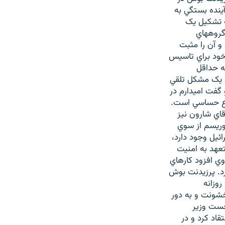
ينده بستگي به
ه تشکيل يک
گروههاي
و آن را مثبت
خود براي تاسيس
ه حداقل
ن يک مشکل تلقي
 گفت اميدارم در
ضوع حساسي است.
اي شارون نيز
وريسم از سوي
ئيل وجود دارد،
تعهد به امنيت
وي افزود کارهاي
رد. پرزيدنت بوش
وزانه
 خشونت و به دور
نخست وزير
تقاد کرد و در