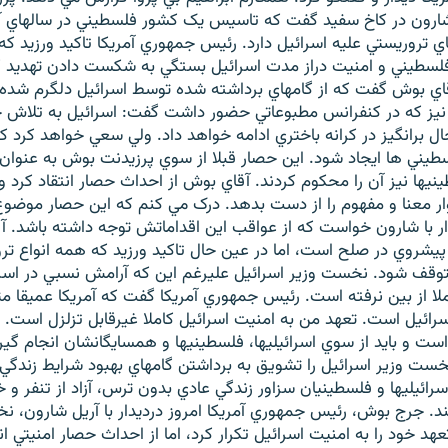
 شارون در کاخ سفيد گفت که تاسيس يک کشور فلسطيني در سالهاي آ
اي تروريستي عليه اسرائيل دارد. رئيس جمهوري آمريکا تاکيد ورزيد ک
طيني و امنيت دراز مدت اسرائيل بستگي به شکست دادن تهديد 
قاي بوش گفت که از گامهاي برداشته شده توسط اسرائيل دلگرم شده 
 نيز که در کنفرانس مطبوعاتي حضور داشت گفت: اسرائيل به تلاش 
ل برانگيز در کرانه باختري ادامه خواهد داد. ولي سعي خواهد کرد ک
طيني ها ايجاد شود. اين حصار قبلا از سوي پرزيدنت بوش به عنوا
نيها نيز آن را محکوم کردند. آقاي بوش از احداث حصار انتقاد کرد و
وار معنا و مفهوم را از دست بدهد. درک مي کنم که اين حصار مو
ر با شارون خواست که از عواقب اين اقداماتش توجه داشته باشد. آق
يشروي در صلح است، اما در عين حال تاکيد ورزيد که همه انواع تر
توقف شود. نخست وزير اسرائيل عليرغم اين که آرامش نسبي در اسرا
لا از بين نرفته است. رئيس جمهوري آمريکا گفت که آمريکا عميقا م
سرائيل است. تعهد من به امنيت اسرائيل کاملا غيرقابل تزلزل است. 
ت و بايد از سوي اسرائيليها، فلسطينيها و همسايگانشان انجام گي
ست وزير اسرائيل را تشويق به برداشتن گامهاي بهبود شرايط زندگي ر
سرائيليها و فلسطينيان سزاور زندگي عادي بدون ترس، آزاد از تنفر و
ستند. جرج بوش، رئيس جمهوري آمريکا امروز درديدار با آريل شارون، 
تعهد خود را به امنيت اسرائيل تکرار کرد، اما از احداث حصار امنيتي ان