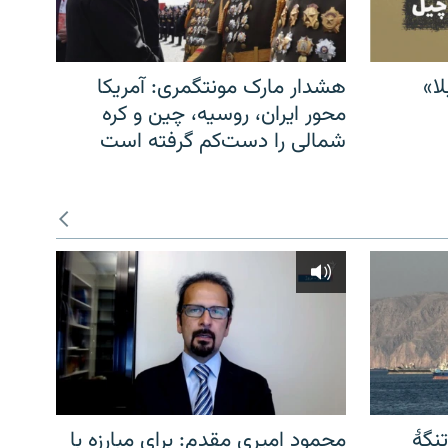
ا»
هشدار مارک مونتگمری: آمریکا
محور ایران، روسیه، چین و کره
شمالی را دست‌کم گرفته است
نگهٔ
محمود امیری مقدم: برای مبارزه با