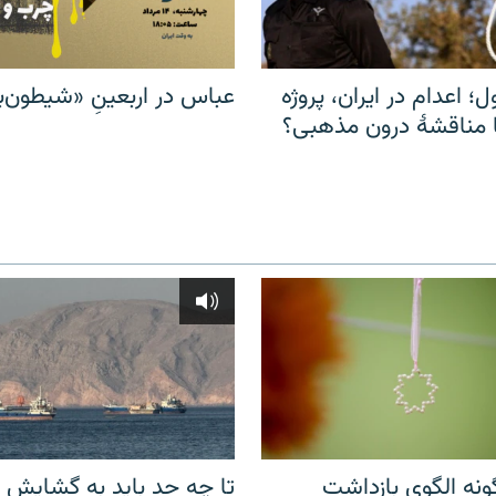
ل؛ اعدام در ایران، پروژه
عباس در اربعینِ «شیطون‌بل
مناقشهٔ درون مذهبی؟
نه الگوی بازداشت
تا چه حد باید به گشایش ت