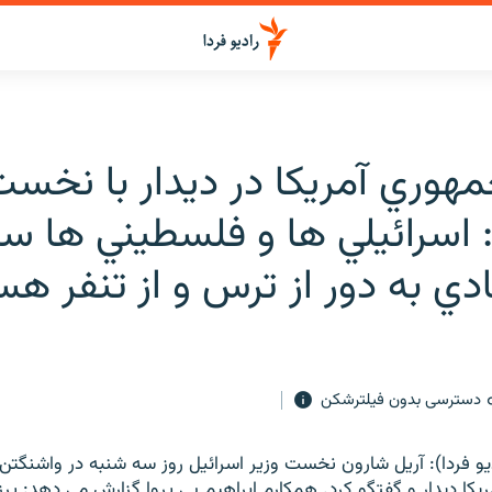
هوري آمريکا در ديدار با نخست
 اسرائيلي ها و فلسطيني ها سزا
دي به دور از ترس و از تنفر هس
دسترسی بدون فیلترشکن
اديو فردا): آريل شارون نخست وزير اسرائيل روز سه شنبه در واشنگت
کا ديدار و گفتگو کرد. همکارم ابراهيم بي پروا گزارش مي دهد: پر