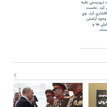
 تروريستي عليه
ي کرد. نخست
پافشاري کرد. وي
 وجود آرامش
يلي ها و
ستند.