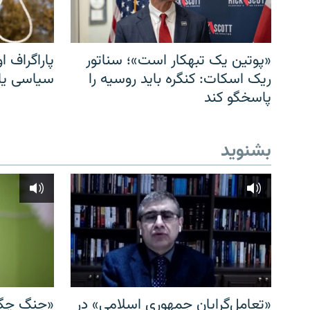
«پوتین یک تبهکار است»؛ سناتور
پاراگراف او
ریک اسکات: کنگره باید روسیه را
سیاسی یا 
پاسخگو کند
بشنوید
«تعامل‌گرایان جمهوری اسلامی» در
«جنگ چگو