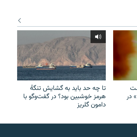
شت
تا چه حد باید به گشایش تنگهٔ
» در
هرمز خوشبین بود؟ در گفت‌وگو با
دامون گلریز