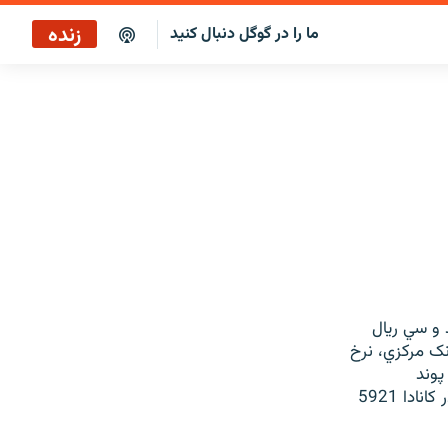
زنده
ما را در گوگل دنبال کنید
بازپخش صبح‌نگار
پخش رادیویی
بازپخش صبح‌نگار
پخش ماهواره‌ای
ن افزايش يافته و به 8 هزار و يکصد و سي ريال
ايش يافت. اما در بانک مرکزي، نرخ
9 ريال، هر دلار آمريکا 8246 ريال، پوند
بريتانيا13383 ريال، يکصد ين ژاپن 6891 ريال. هر ريال عربستان 2199 ريال و هر دلار کانادا 5921