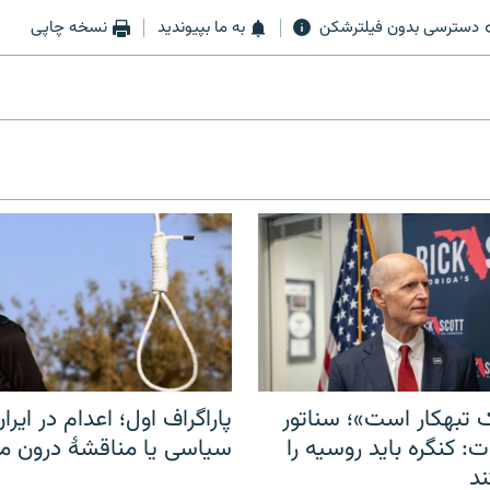
دسترسی بدون فیلترشکن
به ما بپیوندید
نسخه چاپی
 تبهکار است»؛ سناتور
پاراگراف اول؛ اعدام در ایران
: کنگره باید روسیه را
سیاسی یا مناقشهٔ درون 
د