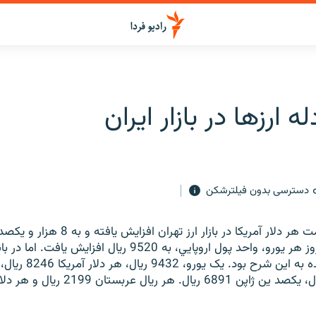
ه ارزها در بازار ايران
دسترسی بدون فیلترشکن
روز چهارشنبه قيمت هر دلار آمريکا در بازار ارز تهرا
رسيد. در همين روز هر يورو، واحد پول اروپايي، به 9520 ريال افز
مرجع ارزهاي عمده به اين شرح بود. يک يورو، 432