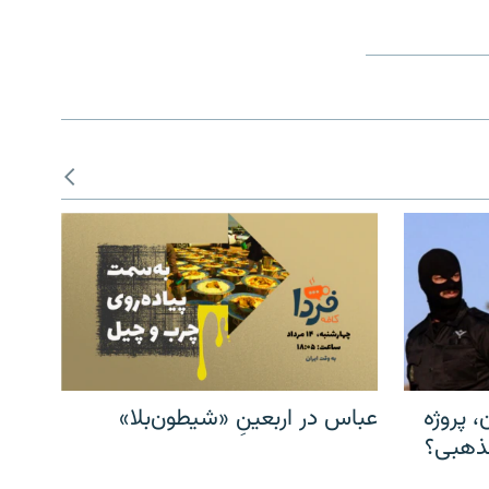
، پروژه
عباس در اربعینِ «شیطون‌بلا»
مذهبی؟