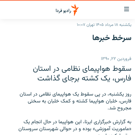
ینک‌های
ابلیت
سترسی
یکشنبه ۱۸ مرداد ۱۴۰۵ تهران ۱۰:۰۷
ازگشت
صفحه اصلی
سرخط‌ خبرها
ازگشت
ایران
ه
نوی
جهان
فروردین ۲۲, ۱۳۹۰
صلی
رادیو
فتن
سقوط هواپيمای نظامی در استان
ه
پادکست
انتخاب کنید و بشنوید
فارس، يک کشته برجای گذاشت
فحه
چندرسانه‌ای
برنامه‌های رادیویی
ستجو
روز يکشنبه، در پی سقوط يک هواپيمای نظامی در استان
زنان فردا
فرکانس‌ها
گزارش‌های تصویری
فارس، خلبان هواپيما کشته و کمک خلبان به سختی
مجروح شد.
گزارش‌های ویدئویی
English
به گزارش خبرگزاری ايرنا، اين هواپيما در حال انجام يک
«ماموريت آموزشی» بوده و در حوالی شهرستان سروستان
به ما بپیوندید