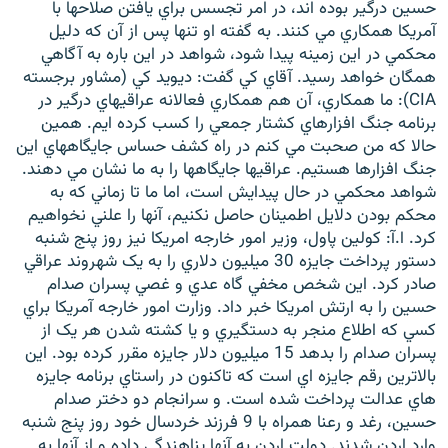
حسين درگير بوده اند، در امر تجسس براي يافتن صلاحها با
آمريکا همکاري مي کنند. به گفته او تنها پس از آن که دليل
محکمي در اين زمينه پيدا شود، شواهد در اين باره به آگاهي
همگان خواهد رسيد. آقاي کي گفت: ديويد کي (مشاور برجسته
CIA): ما همکاري، آن هم همکاري فعالانه عراقيهاي درگير در
زبان‌های دیگر
برنامه جنگ افزارهاي کشتار جمعي را کسب کرده ايم. همين
حالا که من صحبت مي کنم در راه کشف حساس جايگاههاي اين
جنگ افزارها هستيم. عراقيها جايگاهها را به ما نشان مي دهند.
شواهد محکمي در حال پيدايش است، اما ما تا زماني که به
محکم بودن دلايل اطمينان حاصل نکنيم، آنها را علني نخواهيم
کرد. ا.آ: کولين پاول، وزير امور خارجه امريکا نيز روز پنج شنبه
دستور پرداخت جايزه 30 ميليون دلاري را به يک شهروند عراقي
صادر کرد. اين شخص مخفي گاه عدي و غصي پسران صدام
حسين را به ارتش امريکا خبر داد. وزارت امور خارجه آمريکا براي
کسي که اطلاع منجر به دستگيري و يا کشته شدن هر يک از
پسران صدام را بدهد 15 ميليون دلار جايزه مقرر کرده بود. اين
بالاترين رقم جايزه اي است که تاکنون در راستاي برنامه جايزه
هاي عدالت پرداخت شده است. و سرانجام دو دختر صدام
حسين، رغد و رعنا همراه با 9 فرزند خردسال خود روز پنج شنبه
وارد اردن شدند. دولت اردن به آنها پناهندگي داده و از آنها به