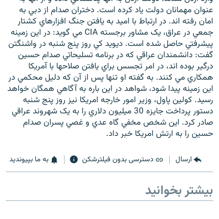
عنوان مهمانان دولت ياد کرده است. دختران صدام از دبي به
امان رفته اند. در ارتباط با اميد به يافتن جنگ افزارهاي کشتار
جمعي در عراق، يک مشاور برجسته CIA مي گويد: در اين زمينه
پيشرفتي حاصل شده است. ديويد کي روز پنج شنبه در واشنگتن
گفت: دانشمندان عراقي که در برنامه تسليحاتي صدام حسين
درگير بوده اند، در امر تجسس براي يافتن صلاحها با آمريکا
همکاري مي کنند. به گفته او تنها پس از آن که دليل محکمي در
اين زمينه پيدا شود، شواهد در اين باره به آگاهي همگان خواهد
رسيد. کولين پاول، وزير امور خارجه امريکا نيز روز پنج شنبه
دستور پرداخت جايزه 30 ميليون دلاري را به يک شهروند عراقي
صادر کرد. اين شخص مخفي گاه عدي و غصي پسران صدام
حسين را به ارتش امريکا خبر داد.
ارسال
دسترسی بدون فیلترشکن
به ما بپیوندید
بیشتر بخوانید