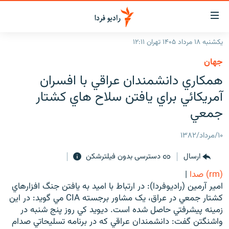
ینک‌های
ابلیت
سترسی
یکشنبه ۱۸ مرداد ۱۴۰۵ تهران ۱۲:۱۱
ازگشت
صفحه اصلی
جهان
ازگشت
ایران
همكاري دانشمندان عراقي با افسران
ه
نوی
جهان
آمريكائي براي يافتن سلاح هاي كشتار
صلی
رادیو
جمعي
فتن
ه
پادکست
انتخاب کنید و بشنوید
۱۰/مرداد/۱۳۸۲
فحه
چندرسانه‌ای
برنامه‌های رادیویی
ستجو
ارسال
دسترسی بدون فیلترشکن
زنان فردا
فرکانس‌ها
گزارش‌های تصویری
(rm) صدا
|
گزارش‌های ویدئویی
امير آرمين (راديوفردا): در ارتباط با اميد به يافتن جنگ افزارهاي
English
کشتار جمعي در عراق، يک مشاور برجسته CIA مي گويد: در اين
زمينه پيشرفتي حاصل شده است. ديويد کي روز پنج شنبه در
به ما بپیوندید
واشنگتن گفت: دانشمندان عراقي که در برنامه تسليحاتي صدام