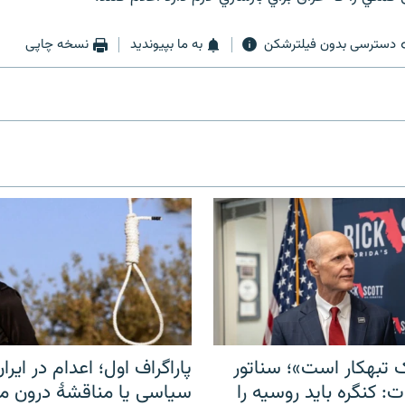
دسترسی بدون فیلترشکن
به ما بپیوندید
نسخه چاپی
 تبهکار است»؛ سناتور
پاراگراف اول؛ اعدام در ایران
: کنگره باید روسیه را
سیاسی یا مناقشهٔ درون 