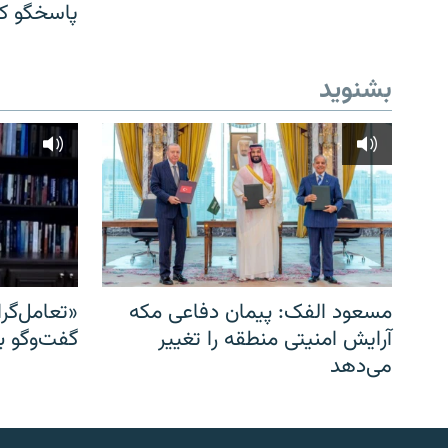
پاسخگو کن
بشنوید
مسعود الفک: پیمان دفاعی مکه
«تعامل‌گر
آرایش امنیتی منطقه را تغییر
گفت‌وگو ب
می‌دهد
English