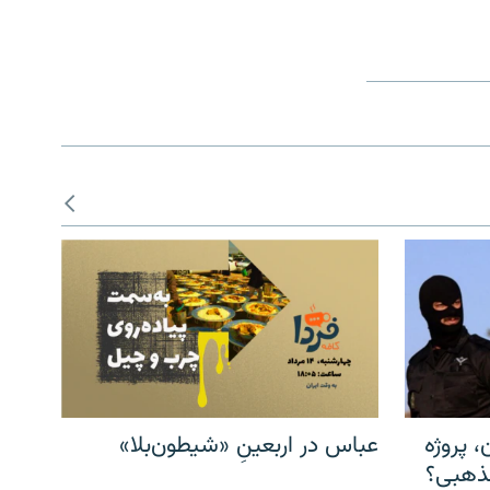
، پروژه
عباس در اربعینِ «شیطون‌بلا»
مذهبی؟