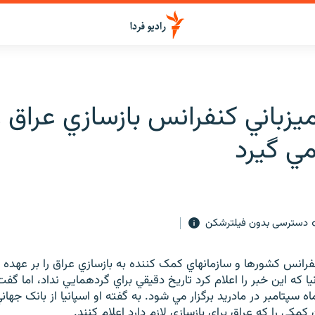
ميزباني كنفرانس بازسازي عراق ر
مي گيرد
دسترسی بدون فیلترشکن
کنفرانس کشورها و سازمانهاي کمک کننده به بازسازي عراق را بر عهده
 که اين خبر را اعلام کرد تاريخ دقيقي براي گردهمايي نداد، اما گفت
ه سپتامبر در مادريد برگزار مي شود. به گفته او اسپانيا از بانک جه
 کمکي را که عراق براي بازسازي لازم دارد اعلام کنند.