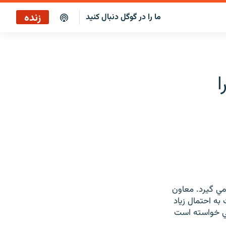
زنده
ما را در گوگل دنبال کنید
پاراگراف اول
پخش رادیویی
ا
پاراگراف اول
پخش ماهواره‌ای
 مي گيرد. معاون
 به احتمال زياد
اني خواسته است