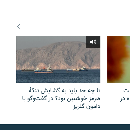
شت
تا چه حد باید به گشایش تنگهٔ
» در
هرمز خوشبین بود؟ در گفت‌وگو با
دامون گلریز