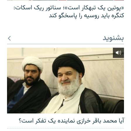
«پوتین یک تبهکار است»؛ سناتور ریک اسکات:
کنگره باید روسیه را پاسخگو کند
بشنوید
آیا محمد باقر خرازی نماینده یک تفکر است؟