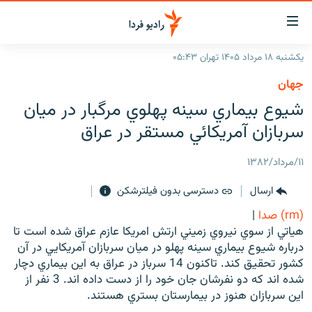
ینک‌های
ابلیت
سترسی
یکشنبه ۱۸ مرداد ۱۴۰۵ تهران ۰۵:۴۳
ازگشت
صفحه اصلی
جهان
ازگشت
ایران
شيوع بيماري سينه پهلوي مرگبار در ميان
ه
نوی
جهان
سربازان آمريكائي مستقر در عراق
صلی
رادیو
فتن
۱۱/مرداد/۱۳۸۲
ه
پادکست
انتخاب کنید و بشنوید
فحه
ارسال
دسترسی بدون فیلترشکن
چندرسانه‌ای
برنامه‌های رادیویی
ستجو
(rm) صدا
|
زنان فردا
فرکانس‌ها
گزارش‌های تصویری
هياتي از سوي نيروي زميني ارتش امريکا عازم عراق شده است تا
درباره شيوع بيماري سينه پهلو در ميان سربازان آمريکايي در آن
گزارش‌های ویدئویی
English
کشور تحقيق کند. تاکنون 14 سرباز در عراق به اين بيماري دچار
شده اند که دو نفرشان جان خود را از دست داده اند. 3 نفر از
اين سربازان هنوز در بيمارستان بستري هستند.
به ما بپیوندید