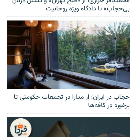
محمدباقر خرازی؛ از «فتح تهران» و کشتن «زنان
بی‌حجاب» تا دادگاه ویژه روحانیت
حجاب در ایران؛ از مدارا در تجمعات حکومتی تا
برخورد در کافه‌ها