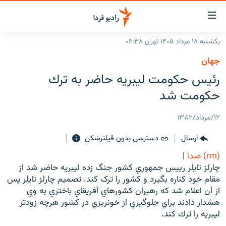
ینک‌های
ابلیت
سترسی
یکشنبه ۱۸ مرداد ۱۴۰۵ تهران ۰۶:۳۸
ازگشت
صفحه اصلی
جهان
ازگشت
ایران
رئيس حكومت ليبريه حاضر به ترك
ه
نوی
جهان
حكومت شد
صلی
رادیو
فتن
۱۲/مرداد/۱۳۸۲
ه
پادکست
انتخاب کنید و بشنوید
فحه
ارسال
دسترسی بدون فیلترشکن
چندرسانه‌ای
برنامه‌های رادیویی
ستجو
(rm) صدا
|
زنان فردا
فرکانس‌ها
گزارش‌های تصویری
چارلز تايلر رييس جمهوري کشور جنگ زده ليبريه حاضر شد از
مقام خود کناره بگيرد و کشور را ترک کند. تصميم چارلز تايلر پس
گزارش‌های ویدئویی
English
از آن اعلام شد که رهبران کشورهاي آفريقاي باختري به وي
هشدار دادند براي جلوگيري از خونريزي در کشور هرچه زودتر
ليبريه را ترك كند.
به ما بپیوندید