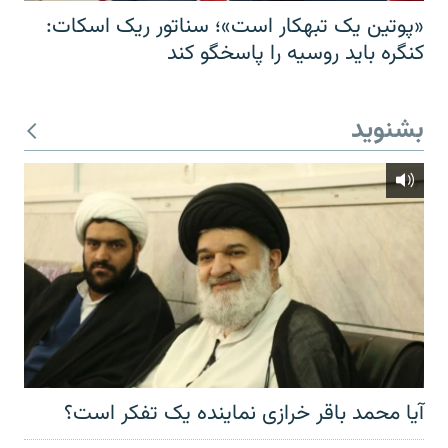
«پوتین یک تبهکار است»؛ سناتور ریک اسکات:
کنگره باید روسیه را پاسخگو کند
بشنوید
آیا محمد باقر خرازی نماینده یک تفکر است؟