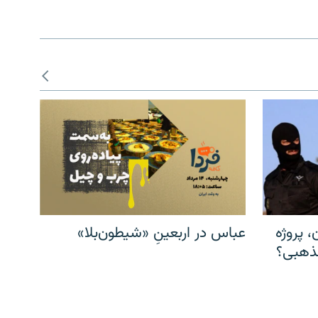
، پروژه
عباس در اربعینِ «شیطون‌بلا»
مذهبی؟