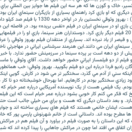
ير، خاک و گوزن ها که هر سه اين فيلم ها جوايز بين المللي براي ا
ي ديگري که او بازي کرد راهنماي بسياري از بازيگران سينماي ايران ب
چالنگي(راديو فردا) : بهروز وثوقي نخستين بار در اواخر
بازي او در سينماي ايران در فيلم «نفس بريده» بود. در فاصله اين دو
وثوقي در بيش از 20 فيلم ديگر بازي کرد. دوستداران هنر سينما، بازي او را در فيل
و قيصر از ياد نبرده اند. بسياري از منتقدان فيلم بهروز وثوقي را ع
ر سينماي ايران مي دانند.اين هنرمند سرشناس ايراني در مهاجرتي ناخو
يش از دو دهه است بر پرده سينما در سرزمينش حضور ندارد. با خبر
و فيلم از دو فيلمساز ايراني حضور خواهد داشت. آقاي وثوقي با م
ان راديو فردا درباره اين دو فيلم بگوييد. بهروز وثوقي: خب همانطو
ه اينکه سني از آدم مي گذرد، سختگير تر مي شود در کارش. گويي اينک
د زيادي سختگير بودم در کارهايم. اما بهرحال خوشبختانه دو تا کا
ودم. يک فيلمي هست از يک نويسنده آمريکايي درباره عمر خيام که ک
 که فکر مي کنم کار خوبي بشود درباره عمر خيام است که اين فيلم ر
زد. و بعد داستان ديگري که هست و براي من خيلي جالب است حتم
ت، ايشان خانمي هستند که فيلم هاي بسياري ساخته اند و جوايز 
 ها مطرح بوده اند. داستاني است از خانم شهرنوش پارسي پور که خ
که اين داستان را به صورت فيلم در بياورد و آن فيلم هم در مراکش
ان اتفاق مي افتد اما چون در مراکش جاهايي را پيدا کرده اند که شبي