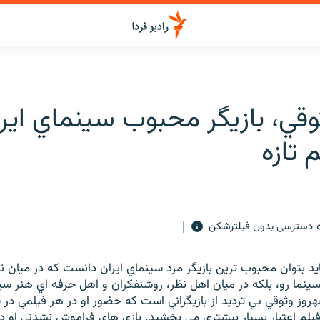
وقي، بازيگر محبوب سينماي ايرا
 تازه
دسترسی بدون فیلترشکن
ايد بتوان محبوب ترين بازيگر مرد سينماي ايران دانست که در ميان 
ينما رو، بلکه در ميان اهل نظر، روشنفکران و اهل حرفه اي هنر سين
 بهروز وثوقي بي ترديد از بازيگراني است که حضور او در هر فيلمي در
5 به آن فيلم اعتبار بسيار بيشتري مي بخشيد. بازي هاي فراموش نشدني او 