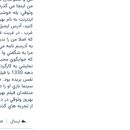
من اينجا مي گذرد
وثوقي: بله خوشبخت
اينترنت به نام به
غرب ، در غربت غ
به آدرسم نامه مي
مرا به شگفتي وا 
که جوابگوي محبت 
نمايشي به کارگرد
دهه 330
سينما بازي او را 
منتقدان فيلم بهرو
بهروز وثوقي در دو
از تجربه هاي گذش
ارسال