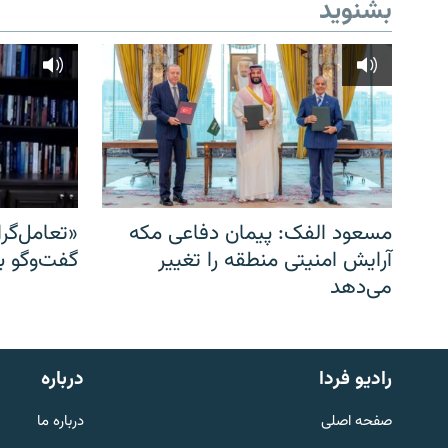
بشنوید
مسعود الفک: پیمان دفاعی مکه
«تعامل‌گر
آرایش امنیتی منطقه را تغییر
گفت‌وگو ب
می‌دهد
English
رادیو فردا
درباره
به ما بپیوندید
صفحه اصلی
درباره ما