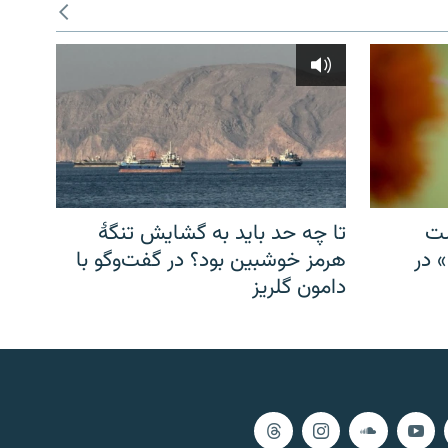
شت
تا چه حد باید به گشایش تنگهٔ
» در
هرمز خوشبین بود؟ در گفت‌وگو با
دامون گلریز