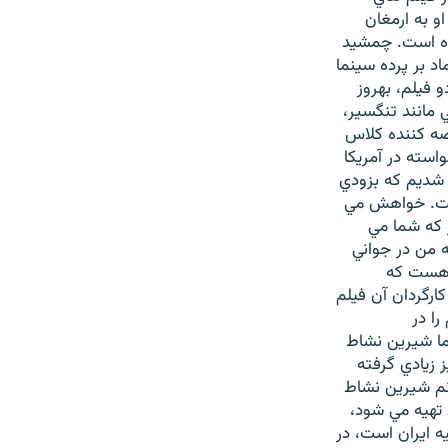
و به ارمغان
وده است. چمشيد
 دهه 1330 با فيلم صد کيلو داماد بر پرده سينما
 فيلم، بهروز
مهايي مانند تنگسير،
رضه کننده کلاس
استه در آمريکا
 شديم که بزودي
است. خواهش مي
ر که شما مي
ه من در جواني
ر هست که
ارگردان آن فيلم
ا در
ا شيرين نشاط
زيادي گرفته
انم شيرين نشاط
 تهيه مي شود،
ه ايران است، در