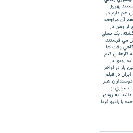
ستند بهروز
تي هم دارم در
ا هم آن مراجعه
م از اينکه پس از 25 ، 26 سال، دوري از وطن در
ذشته، يک نسلي
تمام براي من ايميل مي فرستند،
 گاهي وقت ها
ه کارهايي کنم
به زودي در
 بار در اواخر
 ايران در فيلم
از 20 فيلم ديگر بازي کرد. دوستداران هنر
. بسياري از
دانند. به زودي
ه با راديو فردا