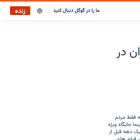
زنده
ما را در گوگل دنبال کنید
پاراگراف اول
پخش رادیویی
ن در
پاراگراف اول
پخش ماهواره‌ای
نه فقط مردم
ما جايگاه ويژه
 يک دهه قبل از
در فيلم هاي