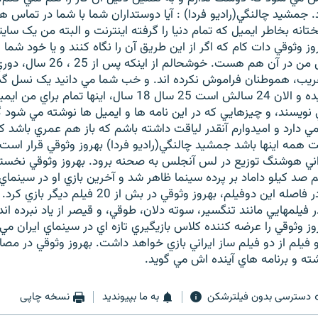
. جمشيد چالنگي(راديو فردا) : آيا دوستداران شما با شما در تماس ه
انه بخاطر ايميل که تمام دنيا را گرفته اينترنت و البته من يک ساي
روز وثوقي دات کام که اگر از اين طريق آن را نگاه کنند و يا خود شم
کنيد، آدرس ايميل من در آن هم هست. خوشحال
ريب، هموطنان فراموش نکرده اند. و خب شما مي دانيد يک نسل گ
که اصلا من را نديده و الان 24 سالش است 25 سال 18 سال، اينها 
 نويسند، و چيزهايي که در اين نامه ها و ايميل ها نوشته مي شود
مي دارد و اميدوارم آنقدر لياقت داشته باشم که باز هم عمري باشد ک
همه اينها باشد جمشيد چالنگي(راديو فردا) بهروز وثوقي قرار است 
اني هوشنگ توزيع در لس آنجلس به صحنه برود. بهروز وثوقي نخستين
1 با فيلم صد کيلو داماد بر پرده سينما ظاهر شد و آخرين بازي او در سينماي
نفس بريده بود. در فاصله اين دوفيلم، بهروز وثوقي در بش 
در فيلمهايي مانند تنگسير، سوته دلان، طوقي، و قيصر از ياد نبرده اند
ز وثوقي را عرضه کننده کلاس بازيگيري تازه اي در سينماي ايران مي 
 فيلم از دو فيلم ساز ايراني بازي خواهد داشت. بهروز وثوقي در مصاحب
ته و برنامه هاي آينده اش مي گويد.
دسترسی بدون فیلترشکن
به ما بپیوندید
نسخه چاپی