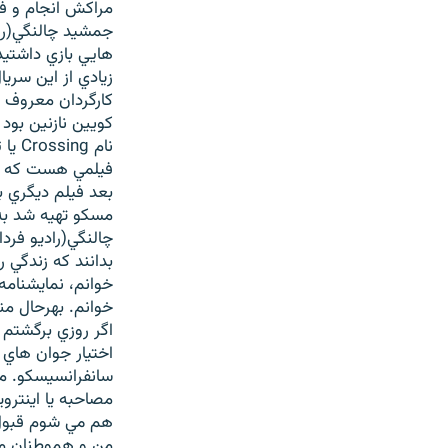
مراکش انجام و ف
جمشيد چالنگي(رادي
هايي بازي داشتيد
کويين نازنين بود 
نام 
فيلمي هست که يک
بعد فيلم ديگري ب
مسکو تهيه شد به 
چالنگي(راديو فردا)
بدانند که زندگي 
خوانم، نمايشنامه
خوانم. بهرحال من
سانفرانسيسکو. من
مصاحبه يا اينترو
هم مي شوم قبول 
من و هموطنان من