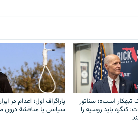
 تبهکار است»؛ سناتور
پاراگراف اول؛ اعدام در ایران
: کنگره باید روسیه را
سیاسی یا مناقشهٔ درون 
د