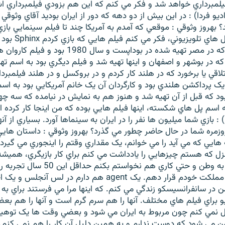
يلمبرداري خواهد شد و فکر مي کنم که اين هم بزودي فيلمبرداري 
و فردا) : در اين بيش از دو دهه که دور از ايران بوديد آقاي وثوقي 
؟ بهروز وثوقي : موقعي که آمدم به آمريکا چند تا فيلم سينمايي بازي
زيادي از اين سريال ها
کارگردان معروف که در مصر تهيه شده در بوداپست و سال 980
که در بوشهر و اصفهان و اينها تهيه شد و فيلم ديگري بود به اسم تهد
Crossing يا تلاقي يا برخورد که در هلند کار کردم و در بروکسل و در هلند فيلم
 پرداکشن هلندي بود و کارگردان آن يک خانم آمريکايي بود به اسم
ود که قبل از آن تهيه شد و هنوز هم به نمايش در نيامده که سه چه
اسم پل هاي شکسته، اينها فيلم هايي بوده که من اينجا کار کرده 
 : بازي شما ميليون ها نفر را در ايران به سينماها آورد. بسياري از آن
روزمره شما در حال حاضر چطور مي گذرد؟ بهروز وثوقي : داستان هاي
 هايي که مي آيد را مي خوانم، يک مقداري وقتم را اينجوري مي گيرد
زل که هستم چيزهايي را يادداشت مي کنم براي کار بازيگري، هميشه
اگر روزي برگشتم به وطن و حتي کاري هم نخواست
اختيار جوان هاي مملکت خودم قرار دهم. يک agent هم دارم در 
 در سانفرانسيسکو زندگي مي کنم. که اينها مرا مي فرستند براي ب
يو براي فيلم هاي مختلف. آنها را هم سرم گرم است و آنها را هم بع
نمي کنم چون مربوط به ايران مي شود و بعضي وقت ها يک توهي
 مي شود که دوست ندارم و به همين دليل آن کار را هم نمي کنم.ا