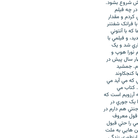
اش شروع بشود.
در چه فيلم
 کردم و مقدار
ي تلويزيوني، فکر مي کنم فيلم هايي که بازي کردم Sphinx بود با فرانک شفتنر
1 بود و فيلم کاروان ها که با آنتوني
يد، و فيلمي با
برداري شد و يک
 نورا هوپ و
ار سال پيش در
ام. جمشيد
ها کنجکاوند
ي که مي آيد مي
. کتاب مي
 آرزويم است که
م بکنم حداقل اين 50 سال تجربه را يک جوري در
لس آنجلس و يک اجنتي هم دارم در
ه قول معروف
ضي را حتي قبول
ن هايي به ملت
ينطوري زندگي