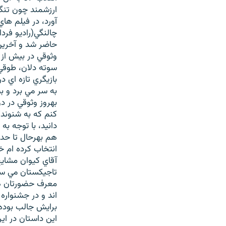
ارزشمند چون تنگس
آورد، در فيلم ها
حاضر شد و آخرين 
سوته دلان، طوقي 
بازيگري تازه اي د
به سر مي برد و ب
بهروز وثوقي در د
کنم که به شنوندگ
دانيد، با توجه ب
هم بهرحال تا حدو
انتخاب کرده ام خ
آقاي کيوان مشايخ
تاجيکستان مي سا
معرف حضورتان هس
اند و در جشنواره
برايش جالب بوده 
اين داستان در اير