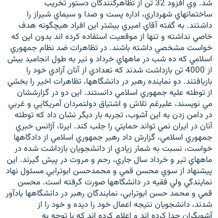
شد. وي افزود 32 تن از تظاهرکنندگان دستور تخريب
ساختمانهاي شهرداري، اداره پست و صدا و سيماي شيراز را
داشتند. به گفته آقاي اميري بيشتر اين افراد هيچگونه هدف
خاصي نداشته و تنها از موقعيت استفاده کرده اند بدون اين که
خواست مشخصي داشته باشند. در تظاهرات ضد نظام جمهوري
اسلامي که ده شب در ماههاي خرداد و تير به طول انجاميد بيش
از 4000 تن بازداشت شدند که تعدادي از آنان آزادي خود را
بازيافتند. دو نماينده رهبر در دانشگاهها، تظاهرات اخير را بخشي
از توطئه عليه جمهوري اسلامي دانستند. اين دو در گزارششان
مي نويسند، عليرغم تلاش و اشتياق دولتمردان آمريکايي و غربي
در دامن زدن به اين آشوب، تجربه بار ديگر نشان داد که توطئه
آنان در ايران نمي تواند حمايتي را جلب کند. ايرنا، آژانس خبري
جمهوري اسلامي، گزارش داد رهبر جمهوري اسلامي از دادگاهها
خواست، نسبت به شمار زيادي از دانشجويان بازداشت شده در
ماههاي تير و خرداد سال جاري، رحم و مروت در پيش گيرند. اين
پيشنهاد از سوي محسن قمي و محمدحسن ابوترابي مسئول نهاد
نمايندگي ولي فقيه در دانشگاهها صورت گرفته است. محسن
قمي و محمد حسن ابوترابي، نمايندگان رهبر در دانشگاهها يادآور
شدند، دانشجويان نتيجه اعمال خود را ديده و خود را از
آشوبگران جدا کرده اند و اعلام کرده اند که با توجه به