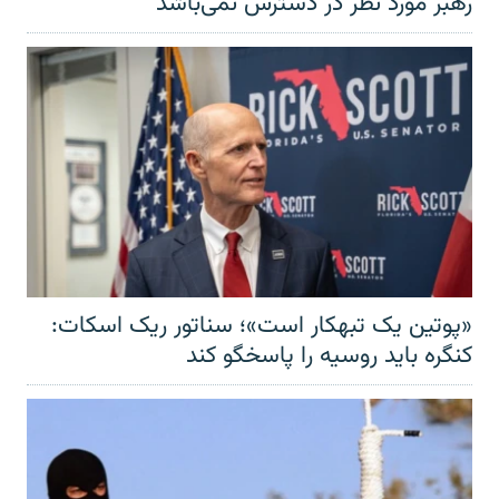
رهبر مورد نظر در دسترس نمی‌باشد
«پوتین یک تبهکار است»؛ سناتور ریک اسکات:
کنگره باید روسیه را پاسخگو کند