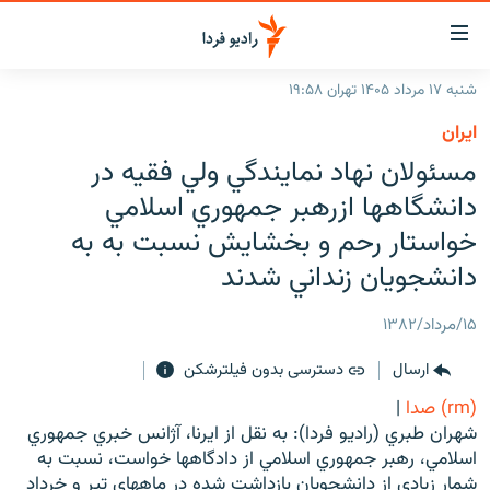
ینک‌های
ابلیت
سترسی
شنبه ۱۷ مرداد ۱۴۰۵ تهران ۱۹:۵۸
ازگشت
صفحه اصلی
ايران
ازگشت
ایران
مسئولان نهاد نمايندگي ولي فقيه در
ه
نوی
جهان
دانشگاهها ازرهبر جمهوري اسلامي
صلی
رادیو
خواستار رحم و بخشايش نسبت به به
فتن
ه
دانشجويان زنداني شدند
پادکست
انتخاب کنید و بشنوید
فحه
چندرسانه‌ای
برنامه‌های رادیویی
ستجو
۱۵/مرداد/۱۳۸۲
زنان فردا
فرکانس‌ها
گزارش‌های تصویری
ارسال
دسترسی بدون فیلترشکن
گزارش‌های ویدئویی
(rm) صدا
|
English
شهران طبري (راديو فردا): به نقل از ايرنا، آژانس خبري جمهوري
اسلامي، رهبر جمهوري اسلامي از دادگاهها خواست، نسبت به
به ما بپیوندید
شمار زيادي از دانشجويان بازداشت شده در ماههاي تير و خرداد