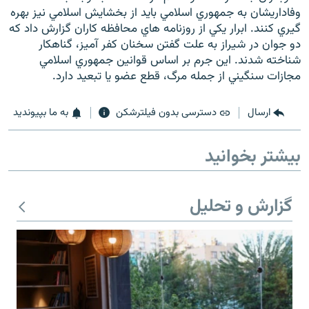
وفاداريشان به جمهوري اسلامي بايد از بخشايش اسلامي نيز بهره
گيري کنند. ابرار يکي از روزنامه هاي محافظه کاران گزارش داد که
دو جوان در شيراز به علت گفتن سخنان کفر آميز، گناهکار
شناخته شدند. اين جرم بر اساس قوانين جمهوري اسلامي
مجازات سنگيني از جمله مرگ، قطع عضو يا تبعيد دارد.
ارسال
دسترسی بدون فیلترشکن
به ما بپیوندید
بیشتر بخوانید
گزارش و تحلیل