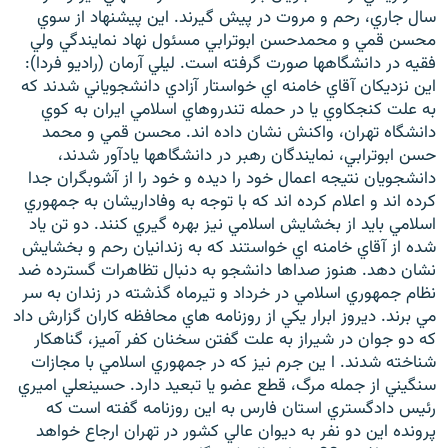
سال جاري، رحم و مروت در پيش گيرند. اين پيشنهاد از سوي
محسن قمي و محمدحسن ابوترابي مسئول نهاد نمايندگي ولي
فقيه در دانشگاهها صورت گرفته است. ليلي آرمان (راديو فردا):
اين نزديکان آقاي خامنه اي خواستار آزادي دانشجوياني شدند که
به علت کنجکاوي يا در حمله تندروهاي اسلامي ايران به کوي
زبان‌های دیگر
دانشگاه تهران، واکنش نشان داده اند. محسن قمي و محمد
حسن ابوترابي، نمايندگان رهبر در دانشگاهها يادآور شدند،
دانشجويان نتيجه اعمال خود را ديده و خود را از آشوبگران جدا
کرده اند و اعلام کرده اند که با توجه به وفاداريشان به جمهوري
اسلامي بايد از بخشايش اسلامي نيز بهره گيري کنند. دو تن ياد
شده از آقاي خامنه اي خواستند که به زندانيان رحم و بخشايش
نشان دهد. هنوز صداها دانشجو به دنبال تظاهرات گسترده ضد
نظام جمهوري اسلامي در خرداد و تيرماه گذشته در زندان به سر
مي برند. ديروز ابرار يکي از روزنامه هاي محافظه کاران گزارش داد
که دو جوان در شيراز به علت گفتن سخنان کفر آميز، گناهکار
شناخته شدند. ا ين جرم نيز که در جمهوري اسلامي با مجازات
سنگيني از جمله مرگ، قطع عضو يا تبعيد دارد. حسينعلي اميري
رئيس دادگستري استان فارس به اين روزنامه گفته است که
پرونده اين دو نفر به ديوان عالي کشور در تهران ارجاع خواهد