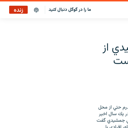
زنده
ما را در گوگل دنبال کنید
پخش آنلاین
پخش رادیویی
دي از
پخش آنلاین
ست
پخش ماهواره‌ای
درم حتي از محل
در يك سال اخير
اني جمشيدي گفت
 افرادي با