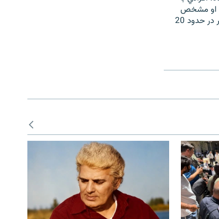
يف او مشخص
شود. در حال حاضر حدود 20 روزنامه نگار ايراني در زندان به سر مي برند. در حال حاضر در حدود 20