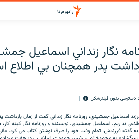
امه نگار زنداني اسماعيل جمشي
داشت پدر همچنان بي اطلاع ا
دسترسی بدون فیلترشکن
ند اسماعيل جمشيدي، روزنامه نگار زنداني گفت از زمان بازداشت پ
لاعي نداريم. اسماعيل جمشيدي، نويسنده و روزنامه نگار كهنه كار، 
 به گفته فرزندش، تمام وقت خود را صرف نوشتن كتاب مي كرد. م
ه سرگشاده به محمدخاتمي، رئيس جمهوري اسلامي، روز هفت مردادماه،