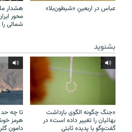
عباس در اربعینِ «شیطون‌بلا»
هشدار مار
محور ایرا
شمالی را
بشنوید
«جنگ چگونه الگوی بازداشت
تا چه حد 
بهائیان را تغییر داده است» در
هرمز خوشب
گفت‌وگو با پدیده ثابتی
دامون گلری