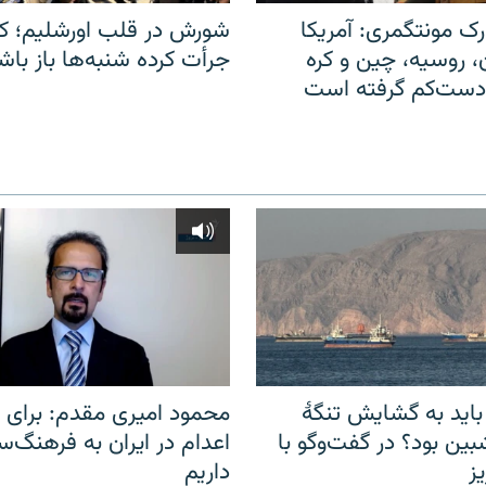
ک مونتگمری: آمریکا
شورش در قلب اورشلیم؛ کا
ن، روسیه، چین و کره
جرأت کرده شنبه‌ها باز باش
 دست‌کم گرفته است
باید به گشایش تنگهٔ
محمود امیری مقدم: برای مب
ین بود؟ در گفت‌وگو با
اعدام در ایران به فرهنگ‌سا
ز
داریم