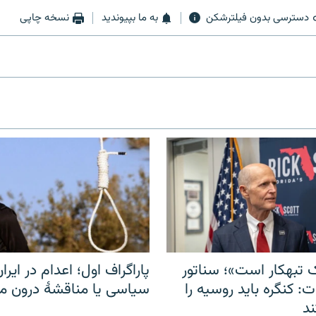
دسترسی بدون فیلترشکن
به ما بپیوندید
نسخه چاپی
 تبهکار است»؛ سناتور
پاراگراف اول؛ اعدام در ایران
: کنگره باید روسیه را
سیاسی یا مناقشهٔ درون 
د