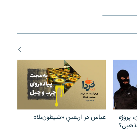
، پروژه
عباس در اربعینِ «شیطون‌بلا»
مذهبی؟