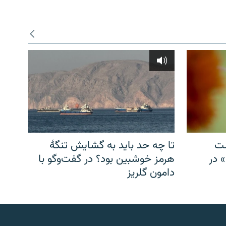
شت
تا چه حد باید به گشایش تنگهٔ
» در
هرمز خوشبین بود؟ در گفت‌وگو با
دامون گلریز