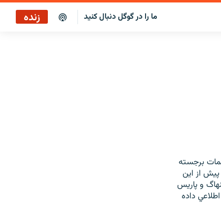
زنده
ما را در گوگل دنبال کنید
پاراگراف اول
پخش رادیویی
پاراگراف اول
پخش ماهواره‌ای
لمات برجسته
پيش از اين
نهاگ و پاريس
اطلاعي داده