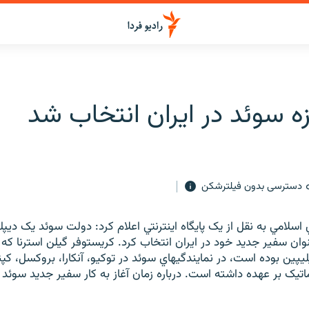
ه سوئد در ايران انتخاب شد
دسترسی بدون فیلترشکن
اسلامي به نقل از يک پايگاه اينترنتي اعلام کرد: دولت سوئد يک ديپ
نوان سفير جديد خود در ايران انتخاب کرد. کريستوفر گيلن استرنا که 
يپين بوده است، در نمايندگيهاي سوئد در توکيو، آنکارا، بروکسل، کپ
اتيک بر عهده داشته است. درباره زمان آغاز به کار سفير جديد سوئد 