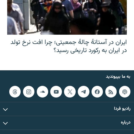
ایران در آستانهٔ چالهٔ جمعیتی؛ چرا افت نرخ تولد
در ایران به رکورد تاریخی رسید؟
به ما بپیوندید
رادیو فردا
درباره