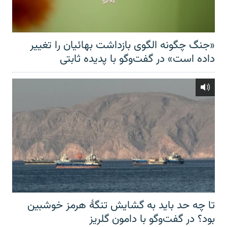
«جنگ چگونه الگوی بازداشت بهائیان را تغییر
داده است» در گفت‌وگو با پدیده ثابتی
تا چه حد باید به گشایش تنگهٔ هرمز خوشبین
بود؟ در گفت‌وگو با دامون گلریز