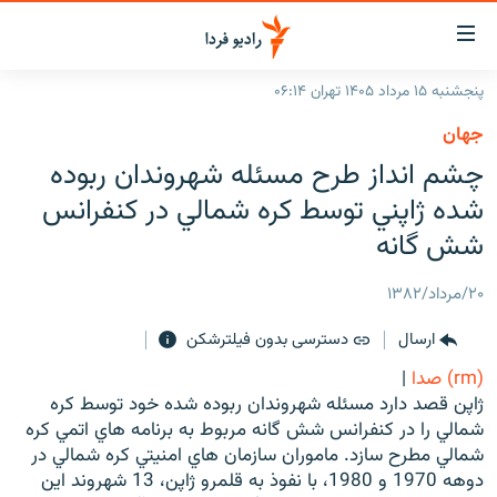
ینک‌های
ابلیت
سترسی
پنجشنبه ۱۵ مرداد ۱۴۰۵ تهران ۰۶:۱۴
ازگشت
صفحه اصلی
جهان
ازگشت
ایران
چشم انداز طرح مسئله شهروندان ربوده
ه
نوی
جهان
شده ژاپني توسط کره شمالي در کنفرانس
صلی
رادیو
شش گانه
فتن
ه
پادکست
انتخاب کنید و بشنوید
۲۰/مرداد/۱۳۸۲
فحه
چندرسانه‌ای
برنامه‌های رادیویی
ستجو
ارسال
دسترسی بدون فیلترشکن
زنان فردا
فرکانس‌ها
گزارش‌های تصویری
(rm) صدا
|
گزارش‌های ویدئویی
ژاپن قصد دارد مسئله شهروندان ربوده شده خود توسط کره
English
شمالي را در کنفرانس شش گانه مربوط به برنامه هاي اتمي کره
شمالي مطرح سازد. ماموران سازمان هاي امنيتي کره شمالي در
به ما بپیوندید
دوهه 1970 و 1980، با نفوذ به قلمرو ژاپن، 13 شهروند اين