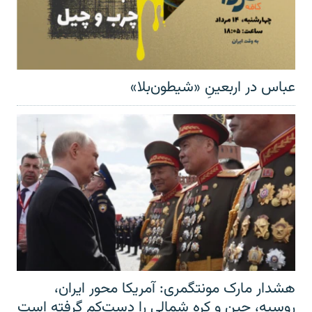
عباس در اربعینِ «شیطون‌بلا»
هشدار مارک مونتگمری: آمریکا محور ایران،
روسیه، چین و کره شمالی را دست‌کم گرفته است