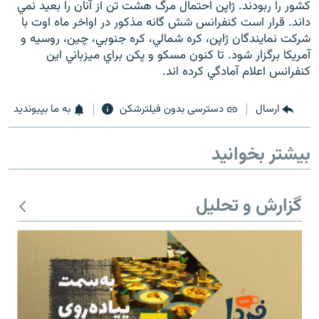
کشور را ربودند. ژاپن احتمال مرگ هشت تن از آنان را بعيد نمي
داند. قرار است کنفرانس شش گانه مذکور در اواخر ماه اوت با
شرکت نمايندگان ژاپن، کره شمالي، کره جنوبي، چين، روسيه و
آمريکا برگزار شود. تا کنون مسکو و پکن براي ميزباني اين
کنفرانس اعلام آمادگي کرده اند.
زبان‌های دیگر
ارسال
دسترسی بدون فیلترشکن
به ما بپیوندید
بیشتر بخوانید
گزارش و تحلیل