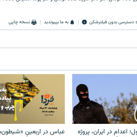
دسترسی بدون فیلترشکن
به ما بپیوندید
نسخه چاپی
ل؛ اعدام در ایران، پروژه
عباس در اربعینِ «شیطون‌بل