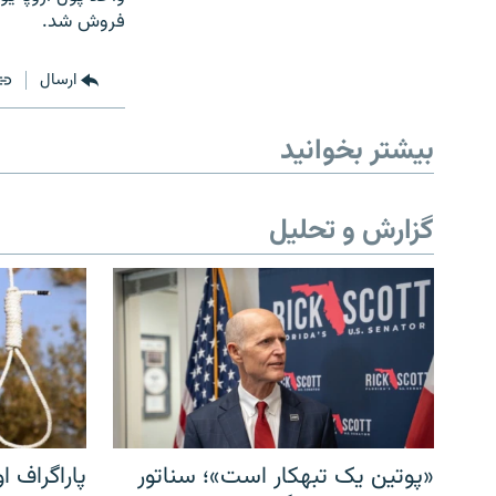
فروش شد.
ارسال
بیشتر بخوانید
گزارش و تحلیل
«پوتین یک تبهکار است»؛ سناتور
پاراگراف او