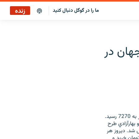
زنده
ما را در گوگل دنبال کنید
هان در
قيمت هر مثقال طلاي آب شده در بازار تهران به 33500 تومان و هر گرم طلاي 18عيار به 7270 رسيد.
م با کمي افزايش نسبت به روز قبل 83000 تومان و بهارآزادي طرح
23800 تومان خريد و فروش شد. ديروز هر
ل اروپا يورو 935 تومان، هر دلار آمريکا 832 تومان و هر پوند انگليس 1333 تومان خريد و