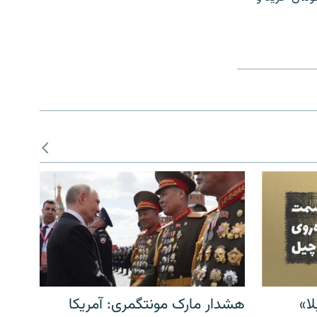
ا»
هشدار مارک مونتگمری: آمریکا