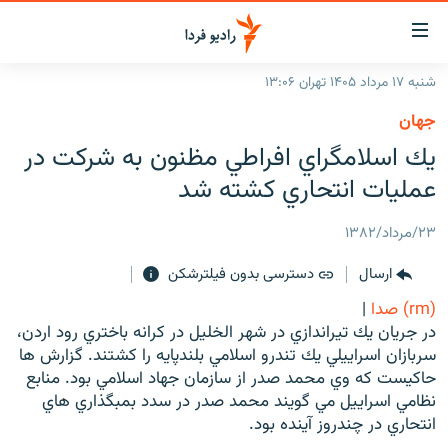
ینک‌های
ابلیت
سترسی
شنبه ۱۷ مرداد ۱۴۰۵ تهران ۱۳:۰۶
ازگشت
صفحه اصلی
جهان
ازگشت
ایران
يك اسلامگراي افراطي مظنون به شركت در
ه
نوی
جهان
عمليات انتحاري كشته شد
صلی
رادیو
فتن
۲۳/مرداد/۱۳۸۲
ه
پادکست
انتخاب کنید و بشنوید
فحه
ارسال
دسترسی بدون فیلترشکن
چندرسانه‌ای
برنامه‌های رادیویی
ستجو
(rm) صدا
|
زنان فردا
فرکانس‌ها
گزارش‌های تصویری
در جريان يك تيراندازي در شهر الخليل در كرانه باختري رود اردن،
سربازان اسراييلي يك تندرو اسلامي بلندپايه را كشتند. گزارش ها
گزارش‌های ویدئویی
English
حاكيست كه وي محمد صدر از سازمان جهاد اسلامي بود. منابع
نظامي اسراييل مي گويند محمد صدر در سدد بمبگذاري هاي
انتحاري در چندروز آينده بود.
به ما بپیوندید