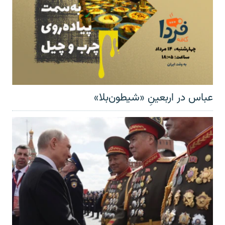
عباس در اربعینِ «شیطون‌بلا»