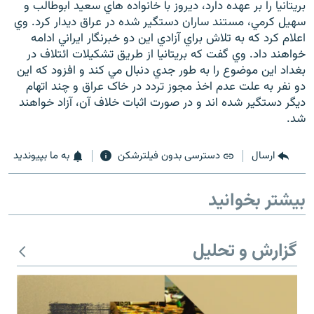
بريتانيا را بر عهده دارد، ديروز با خانواده هاي سعيد ابوطالب و
سهيل کرمي، مستند ساران دستگير شده در عراق ديدار کرد. وي
اعلام کرد که به تلاش براي آزادي اين دو خبرنگار ايراني ادامه
خواهند داد. وي گفت که بريتانيا از طريق تشکيلات ائتلاف در
بغداد اين موضوع را به طور جدي دنبال مي کند و افزود که اين
زبان‌های دیگر
دو نفر به علت عدم اخذ مجوز تردد در خاک عراق و چند اتهام
ديگر دستگير شده اند و در صورت اثبات خلاف آن، آزاد خواهند
شد.
ارسال
دسترسی بدون فیلترشکن
به ما بپیوندید
بیشتر بخوانید
گزارش و تحلیل