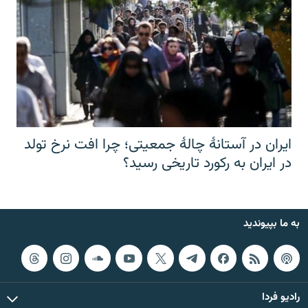
ایران در آستانهٔ چالهٔ جمعیتی؛ چرا افت نرخ تولد
در ایران به رکورد تاریخی رسید؟
به ما بپیوندید
رادیو فردا