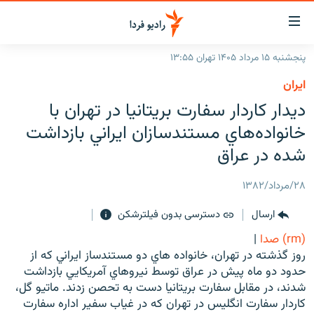
ینک‌های
ابلیت
سترسی
پنجشنبه ۱۵ مرداد ۱۴۰۵ تهران ۱۳:۵۵
ازگشت
صفحه اصلی
ايران
ازگشت
ایران
ديدار کاردار سفارت بريتانيا در تهران با
ه
نوی
جهان
خانواده‌هاي مستندسازان ايراني بازداشت
صلی
رادیو
شده در عراق
فتن
ه
پادکست
انتخاب کنید و بشنوید
۲۸/مرداد/۱۳۸۲
فحه
چندرسانه‌ای
برنامه‌های رادیویی
ستجو
ارسال
دسترسی بدون فیلترشکن
زنان فردا
فرکانس‌ها
گزارش‌های تصویری
(rm) صدا
|
گزارش‌های ویدئویی
روز گذشته در تهران، خانواده هاي دو مستندساز ايراني که از
English
حدود دو ماه پيش در عراق توسط نيروهاي آمريکايي بازداشت
شدند، در مقابل سفارت بريتانيا دست به تحصن زدند. ماتيو گل،
به ما بپیوندید
کاردار سفارت انگليس در تهران که در غياب سفير اداره سفارت