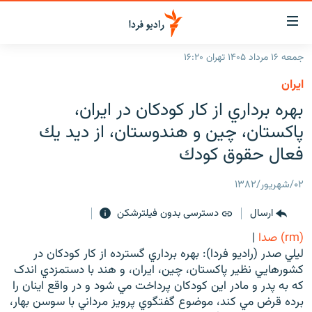
ینک‌های
ابلیت
سترسی
جمعه ۱۶ مرداد ۱۴۰۵ تهران ۱۶:۲۰
ازگشت
صفحه اصلی
ايران
ازگشت
ایران
بهره برداري از كار كودكان در ايران،
ه
نوی
جهان
پاكستان، چين و هندوستان، از ديد يك
صلی
رادیو
فعال حقوق كودك
فتن
ه
پادکست
انتخاب کنید و بشنوید
۰۲/شهریور/۱۳۸۲
فحه
چندرسانه‌ای
برنامه‌های رادیویی
ستجو
ارسال
دسترسی بدون فیلترشکن
زنان فردا
فرکانس‌ها
گزارش‌های تصویری
(rm) صدا
|
گزارش‌های ویدئویی
ليلي صدر (راديو فردا): بهره برداري گسترده از کار کودکان در
English
کشورهايي نظير پاکستان، چين، ايران، و هند با دستمزدي اندک
که به پدر و مادر اين کودکان پرداخت مي شود و در واقع اينان را
به ما بپیوندید
برده قرض مي کند، موضوع گفتگوي پرويز مرداني با سوسن بهار،