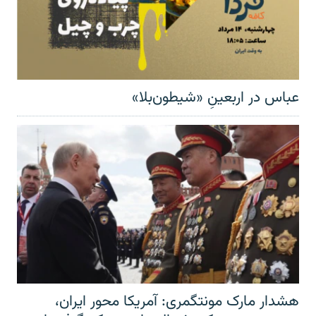
عباس در اربعینِ «شیطون‌بلا»
هشدار مارک مونتگمری: آمریکا محور ایران،