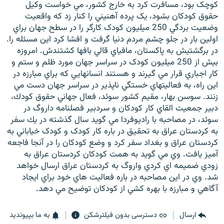
کوچک بود، مسافرت کرد به خارج کشور، مي خواست وکيل
حقوق کودکان بشود، يک پرده آهنيني را کنار زد که واقعيت
وضعيت بردگي 250 ميليون کودک کارگر را در سطح جهان براي
اولين بار در جلو چشم مردم دنيا گرفت و افشا کرد اين مسئله را.
در برگشتيش به پاکستان، مافياي قالي بافها کشتندش. امروزه
بيش از 250 ميليون کودک در سراسر جهان مورد ظلم و ستم و
کار اجباري قرار مي گيرند و هستند انسانهايي که براي مبارزه در
اين راه، به فعاليتهاي خستگي ناپذير در سراسر جهان دست مي
زنند. سوسن بهار، مقيم کشور سوئد، فعال جهاني حقوق كودك،
دبير جمعيت القاي کار کودکان و سردبير فصلنامه داروگ در
سوئد، در مصاحبه با راديوفردا مي گويد سال گذشته در يك سفر
به كردستان عراق به تحقيق در باره کار کودک و کودک خياباني به
کردستان عراق و بغداد سفر كرد و وضع كودكان را در آنجا فاجعه
آميز يافت. وي مي گويد به همت كودكان كردستان عراق به
زودي ضميمه اي كردي واروگ به كردستان عراق ارسال خواهد
شد. وي در اين مصاحبه در باره فعاليت هاي خود براي ايجاد
آگاهي و مبارزه با بهره كشي از كودكان توضيح مي دهد.
ارسال
دسترسی بدون فیلترشکن
به ما بپیوندید