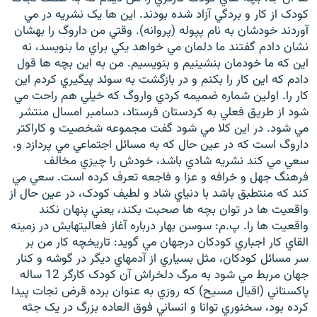
کودک از کار و بردگي آزاد شده بودند. اين ها يک نشريه در مي
آوردند خودشان به نام پپوله (پروانه). وقتي من داروگ را بهشان
نشان دادم گفتند ما دلمان مي خواهد يکي براي ما بنويسد، نه
اين که ما خودمان بنشينيم و بنويسيم. من به اين بچه ها قول
دادم که اين کار را بکنم و در بازگشت به سوئد پيگيري کردم اين
کار را. اولين شماره ضميمه کردي واروگ که خيلي هم راحت مي
شود از طريق فعلي به کردستان فرستاد، دسامبر امسال منتشر
مي شود. در اين کلا مي شود گفت مجموعه شخصيت و کاراکتر
داروگ است که در عين حال که به مسائل اجتماعي مي پردازد و.
سعي مي کند نشريه شادي باشد، خودش را چيزي مخالف
فرهنگ جهل و خرافه و عزا و فاجعه تعرف کرده است. سعي مي
کند که منتطبق باشد با دنياي شاد و لطيف کودک، در عين حال از
واقعيت ها در توان بچه ها صحبت بکند، يعني پنهان نکند
واقعيت ها را. پ.م: سوسن بهار درباره آغاز فعاليتهايش در زمينه
القاي کار اجباري کودکان درجهان مي گويد: تاريخچه کار من بر
سر مسائل کودکان، مثل بسياري از آدمهاي ديگر در گوشه و کنار
جهان مربط مي شود به مرگ دلخراش آن کودک کارگر 12 ساله
پاکستاني (اقبال مسيح) که روزي به عنوان برده قرض نجات پيدا
کرده بود، سخنوري توانا و انساني فوق العاده بزرگ در يک جثه