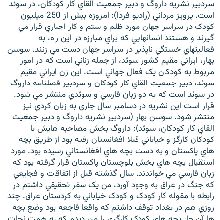
سردبير نشريه داروگ و دبير جمعيت القاي کار کودکان، در سوئد
است. پرويز مرداني (راديو فردا): امروزه بيش از 250 ميليون
کودک در سراسر جهان مورد ظلم و ستم و کار اجباري قرار مي
گيرند و هستند انسانهايي که براي مبارزه در اين راه، به
فعاليتهاي خستگي ناپذير در سراسر جهان دست مي زنند. سوسن
زبان‌های دیگر
بهار، ايراني مقيم کشور سوئد، از جمله زناني است که در امور
مربوط به کودکان يک فعال جهاني است. اين زن ايراني مقيم
سوئد، دبير جمعيت القاي کار کودکان و سردبير فصلنامه داروگ
در سوئد است که به دو زبان فارسي و سوئدي منتشر مي شود.
قرار است اين نشريه در دسامبر سال جاري به زبان کردي نيز
منتشر شود. سوسن بهار (سردبير نشريه داروگ و دبير جمعيت
القاي کار کودکان، سوئد): داروگ بخش مصاحبه هايش با
کودکان کارگز و خياباني قبلا افغانستان رفته بود از طريق بچه
هاي پاکستان و به دست بچه هاي افغانستاني رسيده بود. مورد
استقبال بچه هاي بخش بلوچستان پاکستان قرار گرفته بود که
زبان فارسي مي خواندند. سال گذشته قبل از اتفاقات و فجايعي
که جنگ در عراق به وجود آورد، من يک سفر تحقيقي داشتم در
رابطه با مقوله کار کودک و کودک خياباني به کردستان عراق. چند
روزي هم در بغداد توقف داشتم که واقعا فاجعه بود وضع بچه
ها آن جا. بچه هاي کودک کارگري را من ديدم که به همت نجات