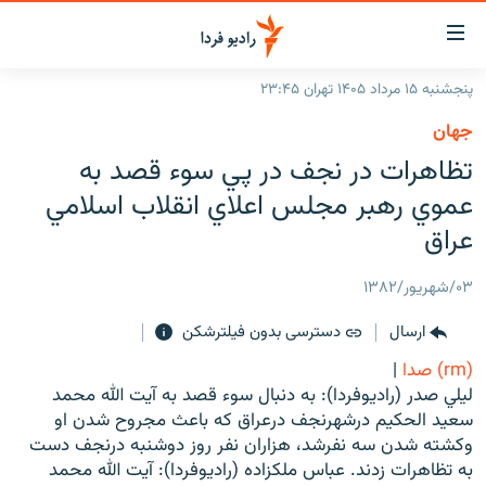
ینک‌های
ابلیت
سترسی
پنجشنبه ۱۵ مرداد ۱۴۰۵ تهران ۲۳:۴۵
ازگشت
صفحه اصلی
جهان
ازگشت
ایران
تظاهرات در نجف در پي سوء قصد به
ه
نوی
جهان
عموي رهبر مجلس اعلاي انقلاب اسلامي
صلی
رادیو
عراق
فتن
ه
پادکست
انتخاب کنید و بشنوید
۰۳/شهریور/۱۳۸۲
فحه
چندرسانه‌ای
برنامه‌های رادیویی
ستجو
ارسال
دسترسی بدون فیلترشکن
زنان فردا
فرکانس‌ها
گزارش‌های تصویری
(rm) صدا
|
گزارش‌های ویدئویی
ليلي صدر (راديوفردا): به دنبال سوء قصد به آيت الله محمد
English
سعيد الحکيم درشهرنجف درعراق که باعث مجروح شدن او
وکشته شدن سه نفرشد، هزاران نفر روز دوشنبه درنجف دست
به ما بپیوندید
به تظاهرات زدند. عباس ملکزاده (راديوفردا): آيت الله محمد