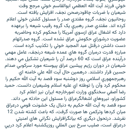
خوئي فرزند آيت الله العظمي ابوالقاسم خوئي مرجع وقت
شيعيان با ضربات چاقودرصحن نجف، افزايش يافته است.
روحانيون نجف، گروه مقتدي صدر را مسئول کشتن خوئي اعلام
کرده اند. مقتدي صدر رهبري يک گروه رقيب شيعه را برعهده
دارد که اشغال عراق ازسوي آمريکا را محکوم کرده وحاضربه
عضويت درشوراي حکومتي عراق نشده است. گروه صدراتهام
دست داشتن درقتل عبد المجيد خوئي را تکذيب کرده است.
مبارزه قدرت درميان گروه هاي عمده شيعه درنجف، عامل مهمي
درآينده عراق است که 60 درصد آن را شيعيان تشکيل مي دهند.
شيعيان در دوران رژيم پيشين عراق پيوسته مورد سرکوبي صدام
حسين قرار داشتند. درهمين حال آيت الله علي خامنه اي
رهبرجمهوري اسلامي روز دوشنبه سوء قصد به آيت الله حکيم را
محکوم کرد وآن را توطئه اي عليه اسلام وشيعيان دانست. حميد
رضا آصفي سخنگوي وزارت امورخارجه ايران نيز اعلام کرد
کشوراو، نيروهاي اشغالگرعراق را مسئول اين حادثه مي داند.
سوء قصد به آيت الله حکيم به دنبال يک خشونت قومي درعراق
ميان کردها وترکمن ها صورت گرفت، که باعث کشته شدن 12
نفرشد. درتحول ديگري که بيانگرافزايش نگراني هاي امنيتي
درعراق است، صليب سرخ بين المللي روزيکشنبه اعلام کرد درپي