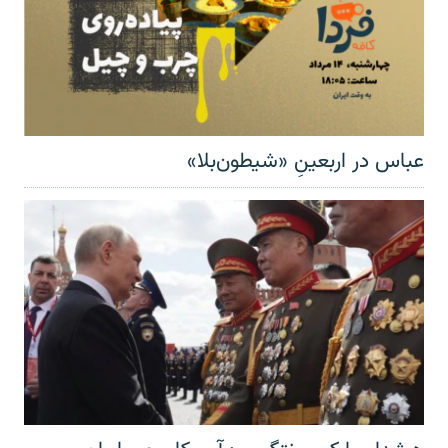
عباس در اربعینِ «شیطون‌بلا»