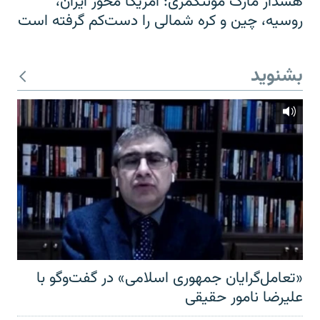
هشدار مارک مونتگمری: آمریکا محور ایران،
روسیه، چین و کره شمالی را دست‌کم گرفته است
بشنوید
«تعامل‌گرایان جمهوری اسلامی» در گفت‌وگو با
علیرضا نامور حقیقی