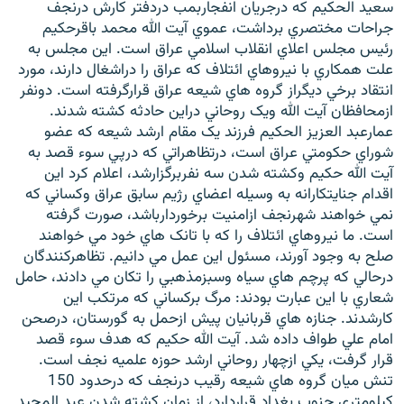
سعيد الحکيم که درجريان انفجاربمب دردفتر کارش درنجف
جراحات مختصري برداشت، عموي آيت الله محمد باقرحکيم
رئيس مجلس اعلاي انقلاب اسلامي عراق است. اين مجلس به
علت همکاري با نيروهاي ائتلاف که عراق را دراشغال دارند، مورد
انتقاد برخي ديگراز گروه هاي شيعه عراق قرارگرفته است. دونفر
زبان‌های دیگر
ازمحافظان آيت الله ويک روحاني دراين حادثه کشته شدند.
عمارعبد العزيز الحکيم فرزند يک مقام ارشد شيعه که عضو
شوراي حکومتي عراق است، درتظاهراتي که درپي سوء قصد به
آيت الله حکيم وکشته شدن سه نفربرگزارشد، اعلام کرد اين
اقدام جنايتکارانه به وسيله اعضاي رژيم سابق عراق وکساني که
نمي خواهند شهرنجف ازامنيت برخوردارباشد، صورت گرفته
است. ما نيروهاي ائتلاف را که با تانک هاي خود مي خواهند
صلح به وجود آورند، مسئول اين عمل مي دانيم. تظاهرکنندگان
درحالي که پرچم هاي سياه وسبزمذهبي را تکان مي دادند، حامل
شعاري با اين عبارت بودند: مرگ برکساني که مرتکب اين
کارشدند. جنازه هاي قربانيان پيش ازحمل به گورستان، درصحن
امام علي طواف داده شد. آيت الله حکيم که هدف سوء قصد
قرار گرفت، يکي ازچهار روحاني ارشد حوزه علميه نجف است.
تنش ميان گروه هاي شيعه رقيب درنجف که درحدود 150
کيلومتري جنوب بغداد قراردارد، از زمان کشته شدن عبد المجيد