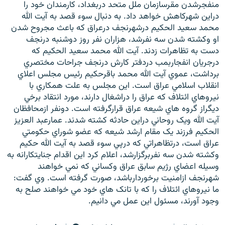
منفجرشدن مقرسازمان ملل متحد دربغداد، کارمندان خود را
دراين شهرکاهش خواهد داد. به دنبال سوء قصد به آيت الله
محمد سعيد الحکيم درشهرنجف درعراق که باعث مجروح شدن
او وکشته شدن سه نفرشد، هزاران نفر روز دوشنبه درنجف
دست به تظاهرات زدند. آيت الله محمد سعيد الحکيم که
درجريان انفجاربمب دردفتر کارش درنجف جراحات مختصري
برداشت، عموي آيت الله محمد باقرحکيم رئيس مجلس اعلاي
انقلاب اسلامي عراق است. اين مجلس به علت همکاري با
نيروهاي ائتلاف که عراق را دراشغال دارند، مورد انتقاد برخي
ديگراز گروه هاي شيعه عراق قرارگرفته است. دونفر ازمحافظان
آيت الله ويک روحاني دراين حادثه کشته شدند. عمارعبد العزيز
الحکيم فرزند يک مقام ارشد شيعه که عضو شوراي حکومتي
عراق است، درتظاهراتي که درپي سوء قصد به آيت الله حکيم
وکشته شدن سه نفربرگزارشد، اعلام کرد اين اقدام جنايتکارانه به
وسيله اعضاي رژيم سابق عراق وکساني که نمي خواهند
شهرنجف ازامنيت برخوردارباشد، صورت گرفته است. وي گفت:
ما نيروهاي ائتلاف را که با تانک هاي خود مي خواهند صلح به
وجود آورند، مسئول اين عمل مي دانيم.