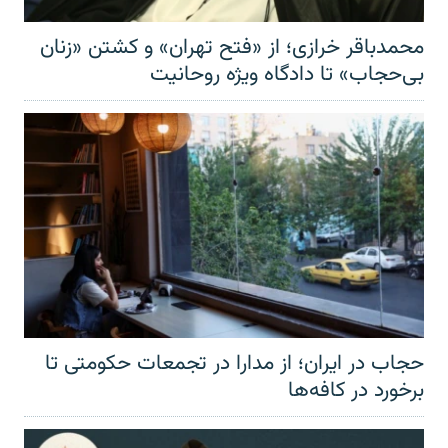
محمدباقر خرازی؛ از «فتح تهران» و کشتن «زنان
بی‌حجاب» تا دادگاه ویژه روحانیت
حجاب در ایران؛ از مدارا در تجمعات حکومتی تا
برخورد در کافه‌ها