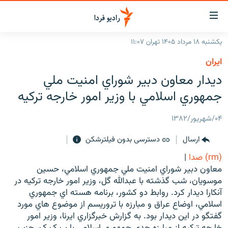
ینک‌های
ابلیت
سترسی
یکشنبه ۱۸ مرداد ۱۴۰۵ تهران ۱۱:۰۷
ازگشت
صفحه اصلی
ايران
ازگشت
ایران
ديدار معاون دبير شوراي امنيت ملي
ه
نوی
جهان
جمهوري اسلامي با وزير امور خارجه ترکيه
صلی
رادیو
فتن
۰۴/شهریور/۱۳۸۲
ه
پادکست
انتخاب کنید و بشنوید
فحه
ارسال
دسترسی بدون فیلترشکن
چندرسانه‌ای
برنامه‌های رادیویی
ستجو
(rm) صدا
|
زنان فردا
فرکانس‌ها
گزارش‌های تصویری
معاون دبير شوراي امنيت ملي جمهوري اسلامي، حسين
موسويان، شب گذشته با عبدالله گل، وزير امور خارجه ترکيه در
گزارش‌های ویدئویی
English
آنکارا ديدار کرد. روابط دو کشور، برنامه هسته اي جمهوري
اسلامي، اوضاع عراق و مبارزه با تروريسم از موضوع هاي مورد
گفتگو در اين ديدار بود. به گزارش خبرگزاري ايرنا، وزير امور
به ما بپیوندید
خارجه ترکيه از مبارزه جدي جمهوري اسلامي با پ ک ک، حزب