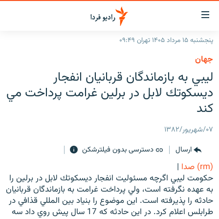
ینک‌های
ابلیت
سترسی
پنجشنبه ۱۵ مرداد ۱۴۰۵ تهران ۰۹:۴۹
ازگشت
صفحه اصلی
جهان
ازگشت
ایران
ليبي به بازماندگان قربانيان انفجار
ه
نوی
جهان
ديسكوتك لابل در برلين غرامت پرداخت مي
صلی
رادیو
كند
فتن
ه
پادکست
انتخاب کنید و بشنوید
۰۷/شهریور/۱۳۸۲
فحه
چندرسانه‌ای
برنامه‌های رادیویی
ستجو
ارسال
دسترسی بدون فیلترشکن
زنان فردا
فرکانس‌ها
گزارش‌های تصویری
(rm) صدا
|
گزارش‌های ویدئویی
حكومت ليبي اگرچه مسئوليت انفجار ديسكوتك لابل در برلين را
English
به عهده نگرفته است، ولي پرداخت غرامت به بازماندگان قربانيان
حادثه را پذيرفته است. اين موضوع را بنياد بين المللي قذافي در
به ما بپیوندید
طرابلس اعلام كرد. در اين حادثه كه 17 سال پيش روي داد سه