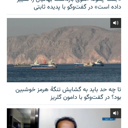
داده است» در گفت‌وگو با پدیده ثابتی
تا چه حد باید به گشایش تنگهٔ هرمز خوشبین
بود؟ در گفت‌وگو با دامون گلریز