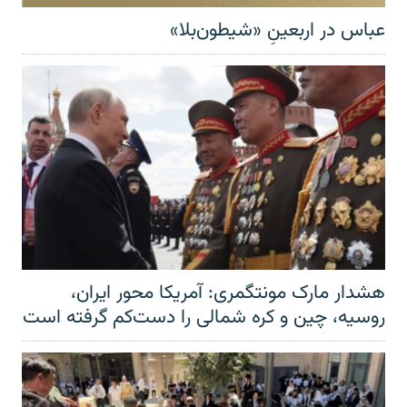
عباس در اربعینِ «شیطون‌بلا»
هشدار مارک مونتگمری: آمریکا محور ایران،
روسیه، چین و کره شمالی را دست‌کم گرفته است