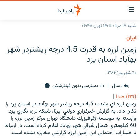
ینک‌های
ابلیت
سترسی
شنبه ۱۷ مرداد ۱۴۰۵ تهران ۰۶:۴۸
ازگشت
صفحه اصلی
ايران
ازگشت
ایران
زمين لرزه به قدرت 4.5 درجه ريشتردر شهر
ه
نوی
جهان
بهآباد استان يزد
صلی
رادیو
فتن
۱۰/شهریور/۱۳۸۲
ه
پادکست
انتخاب کنید و بشنوید
فحه
ارسال
دسترسی بدون فیلترشکن
چندرسانه‌ای
برنامه‌های رادیویی
ستجو
(rm) صدا
|
زنان فردا
فرکانس‌ها
گزارش‌های تصویری
زمين لرزه اي بشدت 4.5 درجه ريشتر شهر بهآباد در استان يزد را
تكان داد. به گزارش خبرگزاري دولتي ايرنا، شبكه لرزه نگاري يزد،
گزارش‌های ویدئویی
English
وابسته به موسسه ژئوفيزيك دانشگاه تهران مركز زمين لرزه را
60 كيلومتري شمال شرقي شهر بهآباد اعلام كرده است. در ارتباط
با خسارات احتمالي اين زمين لرزه گزارشي مخابره نشده است.
به ما بپیوندید