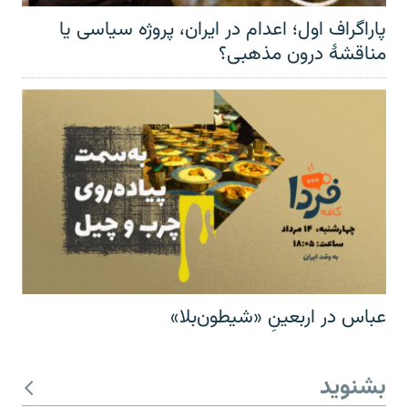
پاراگراف اول؛ اعدام در ایران، پروژه سیاسی یا
مناقشهٔ درون مذهبی؟
عباس در اربعینِ «شیطون‌بلا»
بشنوید