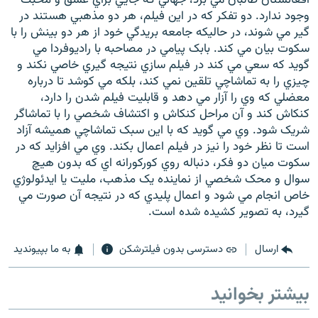
وجود ندارد. دو تفکر که در اين فيلم، هر دو مذهبي هستند در
گير مي شوند، در حاليکه جامعه بريدگي خود از هر دو بينش را با
سکوت بيان مي کند. بابک پيامي در مصاحبه با راديوفردا مي
گويد که سعي مي کند در فيلم سازي نتيجه گيري خاصي نکند و
چيزي را به تماشاچي تلقين نمي کند، بلکه مي کوشد تا درباره
زبان‌های دیگر
معضلي که وي را آزار مي دهد و قابليت فيلم شدن را دارد،
کنکاش کند و آن مراحل کنکاش و اکتشاف شخصي را با تماشاگر
شريک شود. وي مي گويد که با اين سبک تماشاچي هميشه آزاد
است تا نظر خود را نيز در فيلم اعمال بکند. وي مي افزايد که در
سکوت ميان دو فکر، دنباله روي کورکورانه اي که بدون هيچ
سوال و محک شخصي از نماينده يک مذهب، مليت يا ايدئولوژي
خاص انجام مي شود و اعمال پليدي که در نتيجه آن صورت مي
گيرد، به تصوير کشيده شده است.
ارسال
دسترسی بدون فیلترشکن
به ما بپیوندید
بیشتر بخوانید