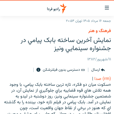
ینک‌های
ابلیت
سترسی
جمعه ۱۶ مرداد ۱۴۰۵ تهران ۲۰:۵۴
ازگشت
صفحه اصلی
فرهنگ و هنر
ازگشت
ایران
نمايش آخرين ساخته بابک پيامي در
ه
نوی
جهان
جشنواره سينمايي ونيز
صلی
رادیو
فتن
۱۱/شهریور/۱۳۸۲
ه
پادکست
انتخاب کنید و بشنوید
فحه
ارسال
دسترسی بدون فیلترشکن
چندرسانه‌ای
برنامه‌های رادیویی
ستجو
(rm) صدا
|
زنان فردا
فرکانس‌ها
گزارش‌های تصویری
«سکوت ميان دو فکر»، تازه ترين ساخته بابک پيامي، با وجود
همه تلاش هاي قوه قضاييه براي جلوگيري از نمايش آن، در
گزارش‌های ویدئویی
English
شصتمين جشنواره سينمايي ونيز، روز دوشنبه در ليدو به
نمايش در آمد. بابک پيامي در فيلم تازه خود، بيننده را به گذشته
اي که هنوز در برخي از نقاط جهان واقعيت است، چون
به ما بپیوندید
افغانستان طالبان مي برد، جهاني که جايي براي عشق و محبت