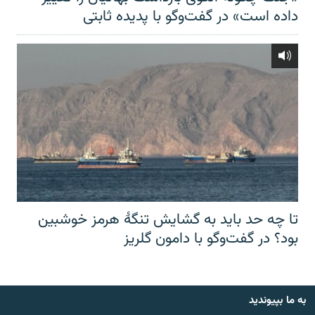
داده است» در گفت‌وگو با پدیده ثابتی
تا چه حد باید به گشایش تنگهٔ هرمز خوشبین
بود؟ در گفت‌وگو با دامون گلریز
به ما بپیوندید