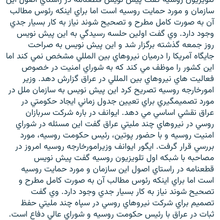
سازمان و مورد حمايت روسيه است اما براي اينكه رئوس مطالب
آن به صورت كامل مطرح و تصحيح شوند نياز به كار بسيار جدي
وجود دارد. وي گفت اولين حلسه رسيدگي به اين پيش نويس
روز جمعه گذشته برگزار شد و اين پيش نويس به صراحت
جايگاه آمريكا را درميان نيروهاي بين المللي مشخص نمي كند اما
زبان‌های دیگر
اين كشور را موظف مي كند كه به شوراي امنيت در خصوص
فعاليت هاي نيروهاي بين المللي در عراق گزارش دهد. وزير
امورخارجه روسيه تصريح كرد اين پيش نويس به سازمان ملل در
مورد تصميمگيري براي تعيين جدول زماني ايجاد حكومتي در
عراق نقشي اساسي مي دهد. ايوانف در باره شركت سربازان
روسي در نيروهاي چند مليتي عراق گفت اين مسئله در شوراي
امنيت روسيه و با حضور پوتين، رئيس حكومت روسيه، مورد
بررسي قرار گرفت. ايگور ايوانف وزيرامورخارجه روسيه امروز در
مصاحبه با شبكه اول تلويزيون روسيه گفت پيش نويس
قطعنامه در راستاي اصول اين سازمان و مورد حمايت روسيه
است اما براي اينكه رئوس مطالب آن به صورت كامل مطرح و
تصحيح شوند نياز به كار بسيار جدي وجود دارد. وي گفت
تصميم براي شركت نيروهاي روسي در سپاه چند مليتي حفظ
ثبات در عراق با رئيس حكومت روسيه و شوراي عالي دفاع است.