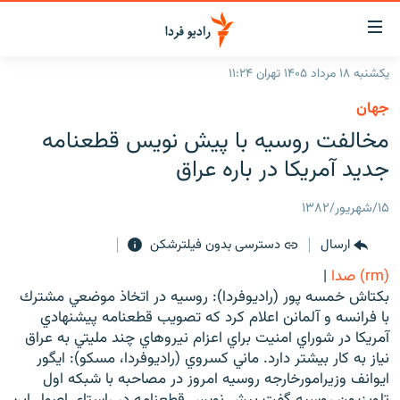
ینک‌های
ابلیت
سترسی
یکشنبه ۱۸ مرداد ۱۴۰۵ تهران ۱۱:۲۴
ازگشت
صفحه اصلی
جهان
ازگشت
ایران
مخالفت روسيه با پيش نويس قطعنامه
ه
نوی
جهان
جديد آمريكا در باره عراق
صلی
رادیو
فتن
۱۵/شهریور/۱۳۸۲
ه
پادکست
انتخاب کنید و بشنوید
فحه
ارسال
دسترسی بدون فیلترشکن
چندرسانه‌ای
برنامه‌های رادیویی
ستجو
(rm) صدا
|
زنان فردا
فرکانس‌ها
گزارش‌های تصویری
بكتاش خمسه پور (راديوفردا): روسيه در اتخاذ موضعي مشترك
با فرانسه و آلمانن اعلام كرد كه تصويب قطعنامه پيشنهادي
گزارش‌های ویدئویی
English
آمريكا در شوراي امنيت براي اعزام نيروهاي چند مليتي به عراق
نياز به كار بيشتر دارد. ماني كسروي (راديوفردا، مسكو): ايگور
ايوانف وزيرامورخارجه روسيه امروز در مصاحبه با شبكه اول
به ما بپیوندید
تلويزيون روسيه گفت پيش نويس قطعنامه در راستاي اصول اين