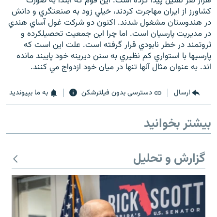
هزار نفر تقليل پيدا کرده است. اين قوم که ابتدا به صورت
کشاورز از ايران مهاجرت کردند، خيلي زود به صنعتگري و دانش
در هندوستان مشغول شدند. اکنون دو شرکت غول آساي هندي
در مديريت پارسيان است. اما چرا اين جمعيت تحصيلکرده و
ثروتمند در خطر نابودي قرار گرفته است. علت اين است که
پارسيها با استواري کم نظيري به سنن ديرينه خود پايبند مانده
اند. به عنوان مثال آنها تنها در ميان خود ازدواج مي کنند.
ارسال
دسترسی بدون فیلترشکن
به ما بپیوندید
بیشتر بخوانید
گزارش و تحلیل