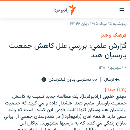
ینک‌های
ابلیت
سترسی
پنجشنبه ۱۵ مرداد ۱۴۰۵ تهران ۲۳:۴۶
ازگشت
صفحه اصلی
فرهنگ و هنر
ازگشت
ایران
گزارش علمي: بررسي علل كاهش جمعيت
ه
نوی
جهان
پارسيان هند
صلی
رادیو
فتن
۱۶/شهریور/۱۳۸۲
ه
پادکست
انتخاب کنید و بشنوید
فحه
ارسال
دسترسی بدون فیلترشکن
چندرسانه‌ای
برنامه‌های رادیویی
ستجو
(rm) صدا
|
زنان فردا
فرکانس‌ها
گزارش‌های تصویری
مهدي خلجي (راديوفردا): يک مطالعه جديد نسبت به کاهش
جمعيت پارسيان مقيم هند، هشدار داده و مي گويد که جمعيت
گزارش‌های ویدئویی
English
زرتشتيان هندوستان تنها اقليت قومي اين کشور است که رشد
منفي دارد. فاطمه امان (راديوفردا) در هندوستان جمعي از ايراني
تباران زندگي مي کنند که به پارسيها مشهورند. نياکان اين
به ما بپیوندید
زرتشتيان بيش از 1000 سال پيش براي فرار از ايذاي مذهبي