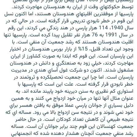
توسط حکوکتهاي وقت از ايران به هندوستان مهاجرت کردند.
پارسيها از موفقترين اقليتهاي هندوستان هستند، اما اکنون نسل
اين قوم در خطر نابودي تدريجي قرار گرفته است. در حالي که در
سال 1940، 114 هزار پارسي در هند زندگي مي کردند، اين رقم
در سال 1991 به 76 هزار نفر تقليل پيدا کرده است. پارسيها تنها
زبان‌های دیگر
اقليت هندوستان هستند که رشد جمعيت آن منفي است. با
وجود اين تعداد قليل، 15% از بازار بورس هندوستان در اختيار
اين پارسيان است. اين قوم که ابتدا به صورت کشاورز از ايران
مهاجرت کردند، خيلي زود به صنعتگري و دانش در هندوستان
مشغول شدند. اکنون دو شرکت غول آساي هندي در مديريت
پارسيان است. اما چرا اين جمعيت تحصيلکرده و ثروتمند در
خطر نابودي قرار گرفته است. علت اين است که پارسيها با
استواري کم نظيري به سنن ديرينه خود پايبند مانده اند. به
عنوان مثال آنها تنها در ميان خود ازدواج مي کنند و به همين
دليل بسياري از جوانان پارسي عملا موفق به يافتن همسر براي
خود نمي شوند و در نتيجه سن ازدواج بالا مي رود. مساله اي که
نتيجه طبيعي آن کاهش تعداد کودکان است. در حال حاضر
جمعيت کهنسالان اين قوم چند برابر جوانان آن است. مساله
رشد منفي جمعيت آنچنان هشدار دهنده شده که انجمنهايي