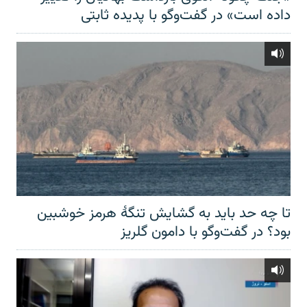
داده است» در گفت‌وگو با پدیده ثابتی
تا چه حد باید به گشایش تنگهٔ هرمز خوشبین
بود؟ در گفت‌وگو با دامون گلریز