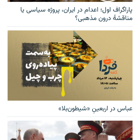
پاراگراف اول؛ اعدام در ایران، پروژه سیاسی یا
مناقشهٔ درون مذهبی؟
عباس در اربعینِ «شیطون‌بلا»