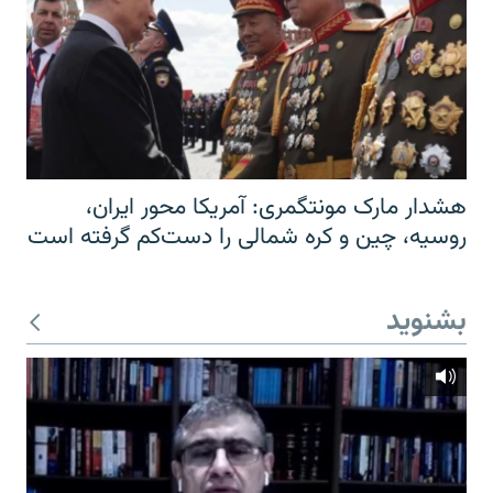
هشدار مارک مونتگمری: آمریکا محور ایران،
روسیه، چین و کره شمالی را دست‌کم گرفته است
بشنوید