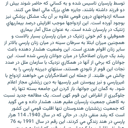
توسط پارسيان تاسيس شده و به کساني که حاضر شوند بيش از
دو فرزند داشته باشند، جايزه هاي بزرگ مالي اعطا مي کنند.
مساله ازدواجهاي درون قومي علاوه بر آن يک مشکل پزشکي نيز
بوجود آورده است. اين ازدواجها موجب افزايش درصد بيماريهاي
ژنتيک در پارسيان شده است. به عنوان مثال آمار بيماري
هموفيلي و کم خوني ژنتيک در ميان پارسيان بسيار بالاست و
همچنين ميزان ابتلا به سرطان سينه در ميان زنان پارسي بالاتر از
ساير زنان اقوام هندي است. اين وضعيت هشدار دهنده باعث
رشد يک جريان اصلاحگرا در ميان جوانان پارسي شده است. اين
جوانان که برخي از آنها در همکاري نزديک با سازمان ملل در صدد
نجات اين قوم از نابودي هستند، سنتهاي ديرينه پارسي را به
چالش مي طلبند. از جمله اين اصلاحگرايان مي خواهند ازدواج با
غيرپارسي و نيز پيوستن غير پارسيها به دين زرتشتي مجاز اعلام
شود. به گمان اين جوانها، باز کردن اين جامعه بسته تنها راه
جلوگيري از انقراض اين قوم کهن است. يک مطالعه جديد نسبت
به کاهش جمعيت پارسيان مقيم هند، هشدار داده و مي گويد
که جمعيت زرتشتيان هندوستان تنها اقليت قومي اين کشور
است که رشد منفي دارد. در حالي که در سال 1940، 114 هزار
پارسي در هند زندگي مي کردند، اين رقم در سال 1991 به 76