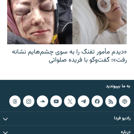
«دیدم مأمور تفنگ را به سوی چشم‌هایم نشانه
رفت»؛ گفت‌و‌گو با فریده صلواتی
به ما بپیوندید
رادیو فردا
درباره