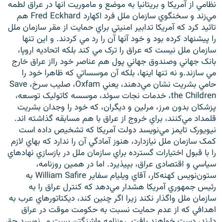
نظامي از آمريکا و بريتانيا به موضع و ماموريت‌ انها در عراق لطمه
مي‌زند و سخنگوي سازمان ملل فرد اکهارد Fred Eckhard هم
تائيد کرد که آمريکا تدابير امنيتي براي حمايت از مقر سازمان ملل
را پيشنهاد کرده بود و خود آنها آن را رد مي کردند. و اين تنها
سازمان ملل نيست که عراق را ترک مي کند بلکه اتحاديه اروپا،
بانک جهاني وصندوق جهاني پول هم عناصر خود رااز عراق خارج
مي سازند.و نه تنها اينها، بلکه آن موسساتي که ظاهرا خود را
حامي بشريت نشان مي‌دهند، يعني Oxfam، صليب سرخ، Save
the Children، خدمات نجات سوئد، موسسه کاتوليک توسعه،
پزشکان بدون مرز، مرلين و ديگران، که خود را وجدان بشريت
قلمداد مي‌کنند، براي خروج از عراق با هم مسابقه گذاشته اند.
نيويورک تايمز مي‌نويسد دولت آمريکا که تشخيص داده است
کمک سازمان ملل نيازدارد، هنوز آمادگي آن را ندارد که بهاي لازم
را با قبول اختيارات گسترده براي سازمان ملل در بازسازي نهادهاي
سياسي و اقتصادی عراق، بپيذيرد. اما در همين روزنامه،
ستون‌نويس کهنه‌کار، آقاي ويليام سفاير William Safire به
رئيس جمهوري آمريکا هشدار مي‌‌دهد که کنترل عراق را به
سازمان ملل واگذار نکند زيرا اگر چنين کند، ديکتاتورهاي عرب به
اهدافي که از عدم حمايت نسبت به حکومت موقت در عراق
دارند، دست خواهند يافت. روزنامه واشنگتن پست مي‌نويسد حق