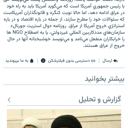
با رئيس جمهوري آمريکا است که مي‌گويد آمريکا بايد به راه خود
در عراق ادامه دهد، اما حالا نوبت کنگره و قانونگذاران آمريکاست
که سئوالات خود را مطرح سازند، از جمله در باره اقتصاد و در باره
استراتژي خروج آمريکا از عراق. روزنامه «وال استريت جورنال»
سازمان‌هاي مددکاربين المللي غيردولتي، يا به اصطلاح NGO ها
را خرابکاران منفعل مي‌نامد و مي‌نويسد خوشبختانه آنها در حال
خروج از عراق هستند.
ارسال
دسترسی بدون فیلترشکن
به ما بپیوندید
بیشتر بخوانید
گزارش و تحلیل