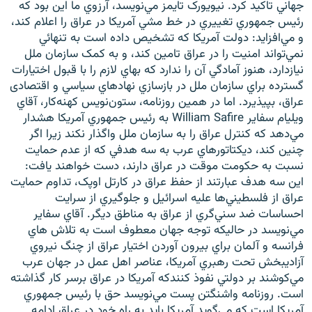
جهاني تاکيد کرد. نيويورک تايمز مي‌نويسد، آرزوي ما اين بود که
رئيس جمهوري تغييري در خط مشي آمريکا در عراق را اعلام کند،
و مي‌افزايد: دولت آمريکا که تشخيص داده است به تنهائي
نمي‌تواند امنيت را در عراق تامين کند، و به کمک سازمان ملل
نيازدارد، هنوز آمادگي آن را ندارد که بهاي لازم را با قبول اختيارات
زبان‌های دیگر
گسترده براي سازمان ملل در بازسازي نهادهاي سياسي و اقتصادی
عراق، بپيذيرد. اما در همين روزنامه، ستون‌نويس کهنه‌کار، آقاي
ويليام سفاير William Safire به رئيس جمهوري آمريکا هشدار
مي‌‌دهد که کنترل عراق را به سازمان ملل واگذار نکند زيرا اگر
چنين کند، ديکتاتورهاي عرب به سه هدفي که از عدم حمايت
نسبت به حکومت موقت در عراق دارند، دست خواهند يافت:
اين سه هدف عبارتند از حفظ عراق در کارتل اوپک، تداوم حمايت
عراق از فلسطيني‌ها عليه اسرائيل و جلوگيري از سرايت
احساسات ضد سني‌گري از عراق به مناطق ديگر. آقاي سفاير
مي‌نويسد در حاليکه توجه جهان معطوف است به تلاش هاي
فرانسه و آلمان براي بيرون آوردن اختيار عراق از چنگ نيروي
آزاديبخش تحت رهبري آمريکا، عناصر اهل عمل در جهان عرب
مي‌کوشند بر دولتي نفوذ کنندکه آمريکا در عراق برسر کار گذاشته
است. روزنامه واشنگتن پست مي‌نويسد حق با رئيس جمهوري
آمريکا است که مي‌گويد آمريکا بايد به راه خود در عراق ادامه