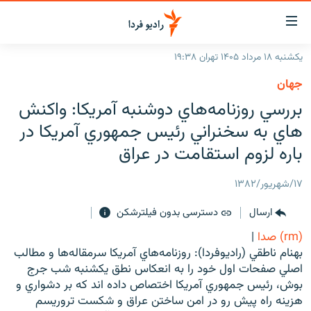
ینک‌های
ابلیت
سترسی
یکشنبه ۱۸ مرداد ۱۴۰۵ تهران ۱۹:۳۸
ازگشت
صفحه اصلی
جهان
ازگشت
ایران
بررسي روزنامه‌هاي دوشنبه آمريکا: واكنش
ه
نوی
جهان
هاي به سخنراني رئيس جمهوري آمريكا در
صلی
رادیو
باره لزوم استقامت در عراق
فتن
ه
پادکست
انتخاب کنید و بشنوید
۱۷/شهریور/۱۳۸۲
فحه
چندرسانه‌ای
برنامه‌های رادیویی
ستجو
ارسال
دسترسی بدون فیلترشکن
زنان فردا
فرکانس‌ها
گزارش‌های تصویری
(rm) صدا
|
گزارش‌های ویدئویی
بهنام ناطقي (راديوفردا): روزنامه‌هاي آمريکا سرمقاله‌ها و مطالب
English
اصلي صفحات اول خود را به انعکاس نطق يکشنبه شب جرج
بوش، رئيس جمهوري آمريکا اختصاص داده اند که بر دشواري و
به ما بپیوندید
هزينه راه پيش رو در امن ساختن عراق و شکست تروريسم