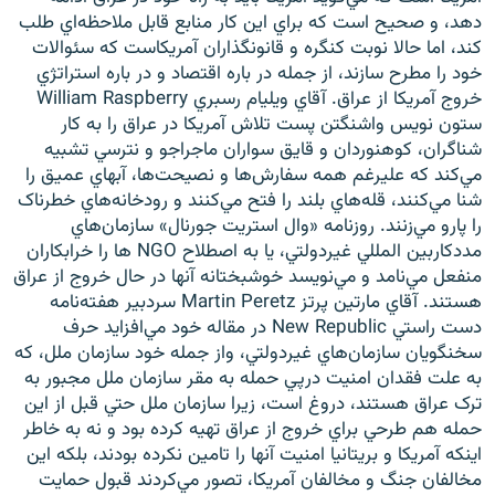
دهد، و صحيح است که براي اين کار منابع قابل ملاحظه‌اي طلب
کند، اما حالا نوبت کنگره و قانونگذاران آمريکاست که سئوالات
خود را مطرح سازند، از جمله در باره اقتصاد و در باره استراتژي
خروج آمريکا از عراق. آقاي ويليام رسبري William Raspberry
ستون نويس واشنگتن پست تلاش آمريکا در عراق را به کار
شناگران، کوهنوردان و قايق سواران ماجراجو و نترسي تشبيه
مي‌کند که عليرغم همه سفارش‌ها و نصيحت‌ها، آبهاي عميق را
شنا مي‌کنند، قله‌هاي بلند را فتح مي‌کنند و رودخانه‌هاي خطرناک
را پارو مي‌زنند. روزنامه «وال استريت جورنال» سازمان‌هاي
مددکاربين المللي غيردولتي، يا به اصطلاح NGO ها را خرابکاران
منفعل مي‌نامد و مي‌نويسد خوشبختانه آنها در حال خروج از عراق
هستند. آقاي مارتين پرتز Martin Peretz سردبير هفته‌نامه
دست راستي New Republic در مقاله‌ خود مي‌افزايد حرف
سخنگويان سازمان‌هاي غيردولتي، واز جمله خود سازمان ملل، که
به علت فقدان امنيت درپي حمله به مقر سازمان ملل مجبور به
ترک عراق هستند، دروغ است، زيرا سازمان ملل حتي قبل از اين
حمله هم طرحي براي خروج از عراق تهيه کرده بود و نه به خاطر
اينکه آمريکا و بريتانيا امنيت آنها را تامين نکرده بودند، بلکه اين
مخالفان جنگ و مخالفان آمريکا، تصور مي‌کردند قبول حمايت