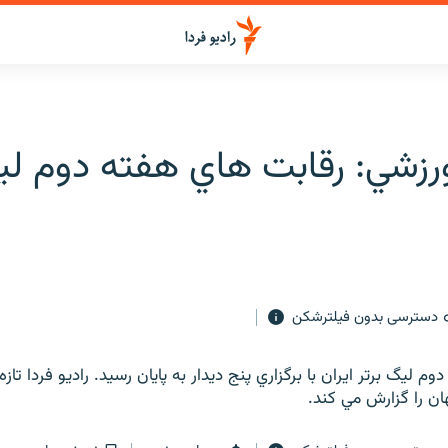
رزشي: رقابت هاي هفته دوم ليگ
دسترسی بدون فیلترشکن
م ليگ برتر ايران با برگزاري پنج ديدار به پايان رسيد. راديو فردا تاز
ان را گزارش مي كند.