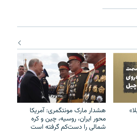
ا»
هشدار مارک مونتگمری: آمریکا
محور ایران، روسیه، چین و کره
شمالی را دست‌کم گرفته است