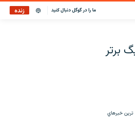
زنده
ما را در گوگل دنبال کنید
بازپخش کافه فردا
پخش رادیویی
 برتر
پخش آنلاین
پخش ماهواره‌ای
ه ترين خبرهاي