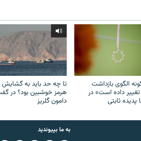
نه الگوی بازداشت
تا چه حد باید به گشایش ت
 تغییر داده است» در
هرمز خوشبین بود؟ در گفت‌
 پدیده ثابتی
دامون گلریز
به ما بپیوندید