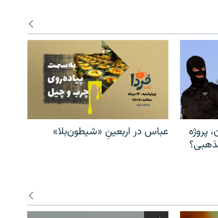
، پروژه
عباس در اربعینِ «شیطون‌بلا»
مذهبی؟