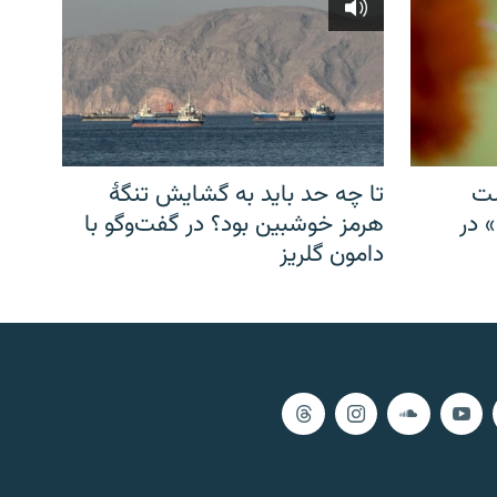
شت
تا چه حد باید به گشایش تنگهٔ
» در
هرمز خوشبین بود؟ در گفت‌وگو با
دامون گلریز