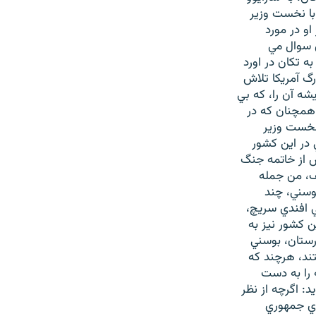
با نخست وزير
او در مورد
 سوال مي
به تکان در اورد
رگ آمريکا تلاش
يشه آن را، که بي
همچنان که در
 نخست وزير
در اين کشور
س از خاتمه جنگ
ف، من جمله
وسني، چند
ي افندي سريچ،
 کشور نيز به
رستان، بوسني
تند، هرچند که
 را به دست
د: اگرچه از نظر
اي جمهوري