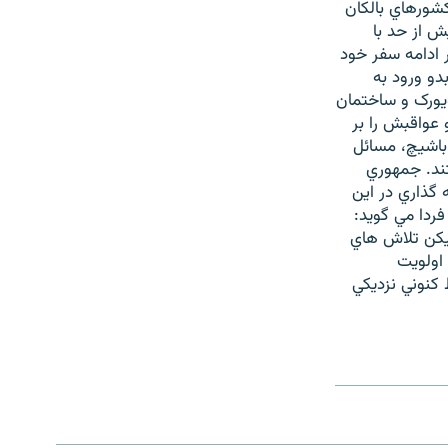
شورهاي بالکان
کي بيش از حد با
ر ادامه سفر خود
دو ورود به
ويورک و ساختمان
 عواقبش را بر
باشيچ، مسائل
ند. جمهوري
 گذاري در اين
 فردا مي گويد:
ليکن تلاش هاي
اولويت
ست و در شرايط کنوني نزديکي