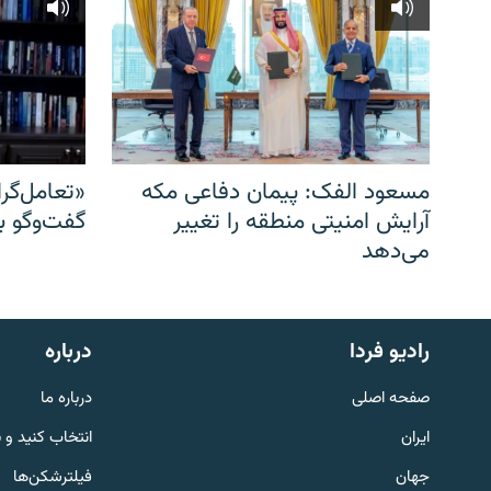
مسعود الفک: پیمان دفاعی مکه
«تعامل‌گر
آرایش امنیتی منطقه را تغییر
گفت‌وگو ب
می‌دهد
English
رادیو فردا
درباره
به ما بپیوندید
صفحه اصلی
درباره ما
ایران
انتخاب کنید و 
جهان
فیلترشکن‌ها