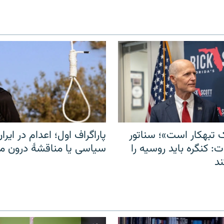
 تبهکار است»؛ سناتور
پاراگراف اول؛ اعدام در ایران
: کنگره باید روسیه را
سیاسی یا مناقشهٔ درون 
د