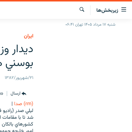
ینک‌های
زیربخش‌ها
ابلیت
سترسی
جستجو
شنبه ۱۷ مرداد ۱۴۰۵ تهران ۰۶:۴۱
صفحه اصلی
ازگشت
ايران
ایران
ازگشت
ديدار وز
ه
جهان
نوی
بوسني ه
صلی
رادیو
فتن
پادکست
انتخاب کنید و بشنوید
ه
۲۱/شهریور/۱۳۸۲
فحه
چندرسانه‌ای
برنامه‌های رادیویی
ستجو
زنان فردا
فرکانس‌ها
گزارش‌های تصویری
ارسال
گزارش‌های ویدئویی
(rm) صدا
|
ليلي صدر (راديو 
شد تا با مقامات 
کشورهاي بالکان ر
امور خارجه جمهور