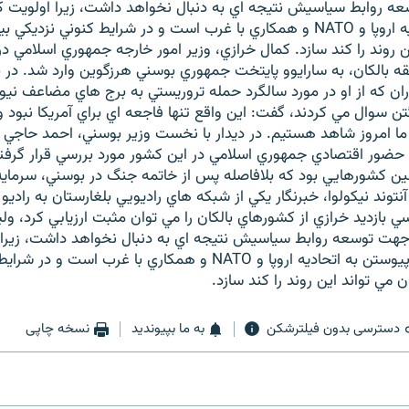
ه روابط سياسيش نتيجه اي به دنبال نخواهد داشت، زيرا اولويت ک
پيوستن به اتحاديه اروپا و NATO و همکاري با غرب است و در شرايط کنوني نزدي
ن روند را کند سازد. کمال خرازي، وزير امور خارجه جمهوري اسلامي د
 بالکان، به سارايوو پايتخت جمهوري بوسني هرزگوين وارد شد. در ب
اران که از او در مورد سالگرد حمله تروريستي به برج هاي مضاعف ني
تن سوال مي کردند، گفت: اين واقع تنها فاجعه اي براي آمريکا نبود و
 ما امروز شاهد هستيم. در ديدار با نخست وزير بوسني، احمد حاجي 
 حضور اقتصادي جمهوري اسلامي در اين کشور مورد بررسي قرار گرفت
لين کشورهايي بود که بلافاصله پس از خاتمه جنگ در بوسني، سرمايه
 آنتوند نيکولوا، خبرنگار يکي از شبکه هاي راديويي بلغارستان به راديو
سي بازديد خرازي از کشورهاي بالکان را مي توان مثبت ارزيابي کرد، و
هت توسعه روابط سياسيش نتيجه اي به دنبال نخواهد داشت، زيرا 
کشورهاي بالکان پيوستن به اتحاديه اروپا و NATO و همکاري با غرب ا
ن مي تواند اين روند را کند سازد.
دسترسی بدون فیلترشکن
به ما بپیوندید
نسخه چاپی