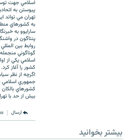
اسلامي جهت توسع
تهران مي تواند اي
به کشورهاي منطقه
سارايوو به خبرنگ
پنتاگون در واشنگ
روابط بين المللي
گوناگوني منجمله
اسلامي يکي از او
کشور را آغاز کرد.
اگرچه از نظر سيا
جمهوري اسلامي ج
بيش از حد با تهرا
ارسال
بیشتر بخوانید