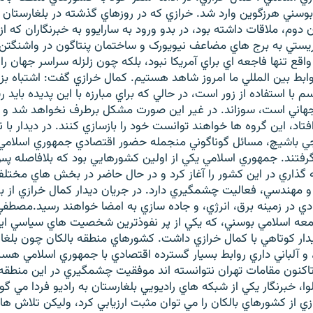
وسني هرزگوين وارد شد. خرازي که در روزهاي گذشته در بلغارستان 
وم، ملاقات داشته بود، در بدو ورود به سارايوو به خبرنگاران که از 
ريستي به برج هاي مضاعف نيويورک و ساختمان پنتاگون در واشنگتن
اقع تنها فاجعه اي براي آمريکا نبود، بلکه چون زلزله سراسر جهان را 
وابط بين المللي ما امروز شاهد هستيم. کمال خرازي گفت: اشتباه بز
سم با استفاده از زور است، در حالي که براي مبارزه با اين پديده بايد ر
هاني است، سوزاند. در غير اين صورت مشکل برطرف نخواهد شد و 
فتاد، اين گروه ها خواهند توانست خود را بازسازي کنند. در ديدار با
ي باشيچ، مسائل گوناگوني منجمله حضور اقتصادي جمهوري اسلامي 
گرفتند. جمهوري اسلامي يکي از اولين کشورهايي بود که بلافاصله پ
 گذاري در اين کشور را آغاز کرد و در حال حاضر در بخش هاي مختل
و مهندسي، فعاليت چشمگيري دارد. در جريان ديدار کمال خرازي از ب
دي در زمينه برق، انرژي، و جاده سازي به امضا خواهند رسيد.مصطف
معه اسلامي بوسني، که يکي از پر نفوذترين شخصيت هاي سياسي اين
ار کوتاهي با کمال خرازي داشت. کشورهاي منطقه بالکان چون بلغا
 و آلباني داري روابط بسيار گسترده اقتصادي با جمهوري اسلامي هس
اکنون مقامات تهران نتوانسته اند موفقيت چشمگيري در اين منطقه
ولوا، خبرنگار يکي از شبکه هاي راديويي بلغارستان به راديو فردا مي گوي
زي از کشورهاي بالکان را مي توان مثبت ارزيابي کرد، وليکن تلاش ه