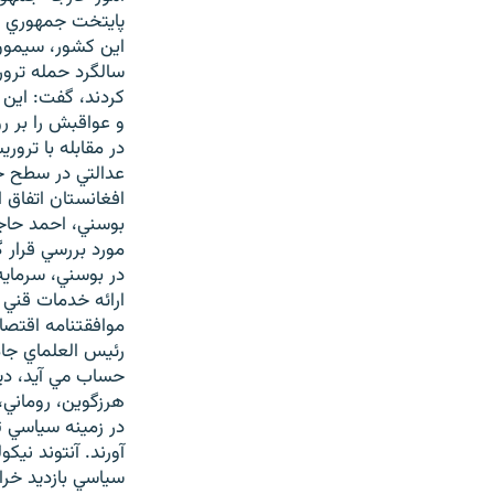
پايتخت جمهوري ب
اين کشور، سيمون د
سالگرد حمله ترو
کردند، گفت: اين و
و عواقبش را بر ر
در مقابله با تروري
عدالتي در سطح ج
افغانستان اتفاق ا
بوسني، احمد حاج
مورد بررسي قرار 
در بوسني، سرمايه
ارائه خدمات قني 
موافقتنامه اقتصا
رئيس العلماي جا
حساب مي آيد، ديد
هرزگوين، روماني،
در زمينه سياسي ت
آورند. آنتوند نيک
سياسي بازديد خرا