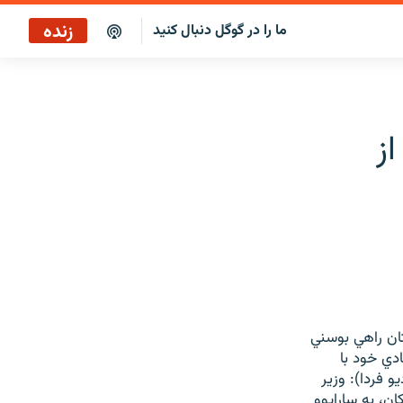
زنده
ما را در گوگل دنبال کنید
پخش آنلاین
پخش رادیویی
ز
پخش آنلاین
پخش ماهواره‌ای
تان راهي بوسني
دي خود با
 فردا): وزير
ن، به سارايوو