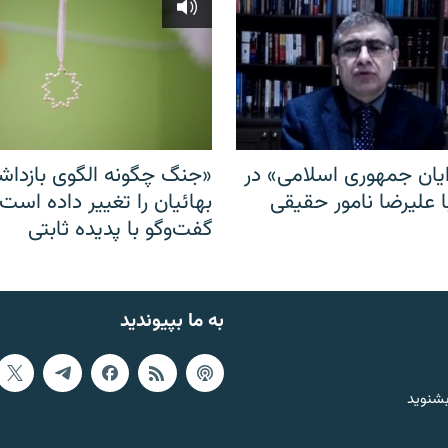
ایان جمهوری اسلامی» در
«جنگ چگونه الگوی بازدا
ا علیرضا نامور حقیقی
بهائیان را تغییر داده است
گفت‌وگو با پدیده ثابتی
به ما بپیوندید
بشنوید