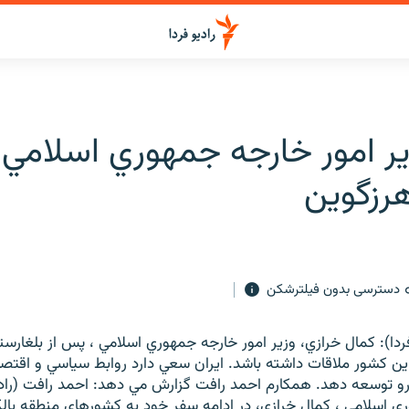
ير امور خارجه جمهوري اسلامي ا
رزگوين
دسترسی بدون فیلترشکن
فردا): کمال خرازي، وزير امور خارجه جمهوري اسلامي ، پس از بلغارس
اين کشور ملاقات داشته باشد. ايران سعي دارد روابط سياسي و اقتصا
و توسعه دهد. همکارم احمد رافت گزارش مي دهد: احمد رافت (راديو
ي اسلامي ، کمال خرازي، در ادامه سفر خود به کشورهاي منطقه بالکا