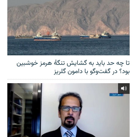
تا چه حد باید به گشایش تنگهٔ هرمز خوشبین
بود؟ در گفت‌وگو با دامون گلریز