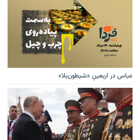
عباس در اربعینِ «شیطون‌بلا»