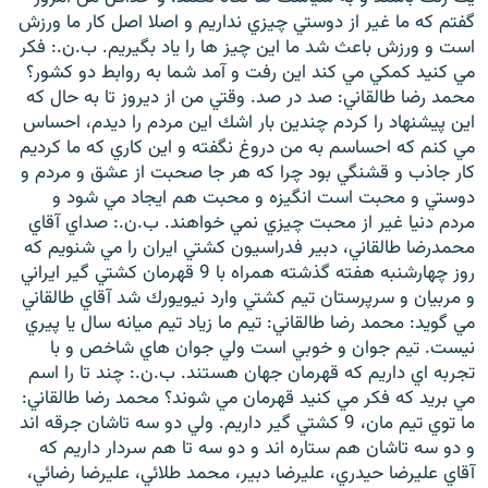
گفتم كه ما غير از دوستي چيزي نداريم و اصلا اصل كار ما ورزش
است و ورزش باعث شد ما اين چيز ها را ياد بگيريم. ب.ن.: فكر
مي كنيد كمكي مي كند اين رفت و آمد شما به روابط دو كشور؟
محمد رضا طالقاني: صد در صد. وقتي من از ديروز تا به حال كه
اين پيشنهاد را كردم چندين بار اشك اين مردم را ديدم، احساس
مي كنم كه احساسم به من دروغ نگفته و اين كاري كه ما كرديم
كار جاذب و قشنگي بود چرا كه هر جا صحبت از عشق و مردم و
دوستي و محبت است انگيزه و محبت هم ايجاد مي شود و
مردم دنيا غير از محبت چيزي نمي خواهند. ب.ن.: صداي آقاي
محمدرضا طالقاني، دبير فدراسيون كشتي ايران را مي شنويم كه
روز چهارشنبه هفته گذشته همراه با 9 قهرمان كشتي گير ايراني
و مربيان و سرپرستان تيم كشتي وارد نيويورك شد آقاي طالقاني
مي گويد: محمد رضا طالقاني: تيم ما زياد تيم ميانه سال يا پيري
نيست. تيم جوان و خوبي است ولي جوان هاي شاخص و با
تجربه اي داريم كه قهرمان جهان هستند. ب.ن.: چند تا را اسم
مي بريد كه فكر مي كنيد قهرمان مي شوند؟ محمد رضا طالقاني:
ما توي تيم مان، 9 كشتي گير داريم. ولي دو سه تاشان جرقه اند
و دو سه تاشان هم ستاره اند و دو سه تا هم سردار داريم كه
آقاي عليرضا حيدري، عليرضا دبير، محمد طلائي، عليرضا رضائي،