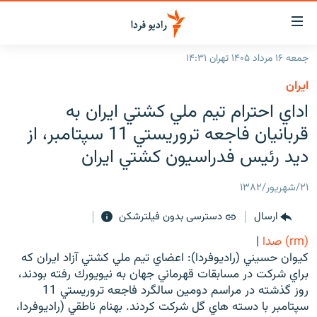
ینک‌های
ابلیت
سترسی
جمعه ۱۶ مرداد ۱۴۰۵ تهران ۱۴:۳۱
ازگشت
صفحه اصلی
ايران
ازگشت
ایران
اداي احترام تيم ملي كشتي ايران به
ه
نوی
جهان
قربانيان فاجعه تروريستي 11 سپتامبر، از
صلی
رادیو
ديد رئيس فدراسيون كشتي ايران
فتن
ه
پادکست
انتخاب کنید و بشنوید
۲۱/شهریور/۱۳۸۲
فحه
چندرسانه‌ای
برنامه‌های رادیویی
ستجو
ارسال
دسترسی بدون فیلترشکن
زنان فردا
فرکانس‌ها
گزارش‌های تصویری
(rm) صدا
|
گزارش‌های ویدئویی
كيوان حسيني (راديوفردا): اعضاي تيم ملي كشتي آزاد ايران كه
English
براي شركت در مسابقات قهرماني جهان به نيويورك رفته بودند،
روز گذشته در مراسم دومين سالگرد فاجعه تروريستي 11
به ما بپیوندید
سپتامبر با دسته هاي گل شركت كردند. بهنام ناطقي (راديوفردا،