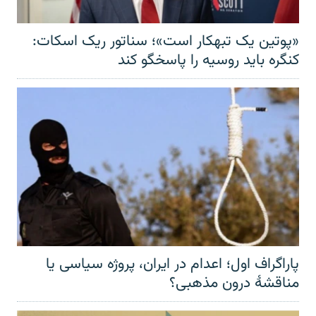
«پوتین یک تبهکار است»؛ سناتور ریک اسکات:
کنگره باید روسیه را پاسخگو کند
پاراگراف اول؛ اعدام در ایران، پروژه سیاسی یا
مناقشهٔ درون مذهبی؟