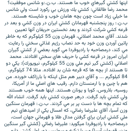
اينها كشتي گيرهاي خوب ما هستند. ب.ن.:و شانس موفقيت؟
محمد رضا طالقاني: كشتي يك ورزش بي ركورد است ولي شانس
ما خيلي زياد است چون بچه هامان خوب و شايسته هستند.
ب.ن.: روز پنجشنبه قهرمانان كشتي ايران در وزن كشي و بعد در
قرعه كشي شركت كردند و بعد نخستين حريفان آنها تعيين
شدند. آقاي محمد اصلاني، قهرمان وزن 55 كيلوگرم كه به خاطر
پائين آوردن وزن خود به حد نصاب رژيم غذائي سختي را رعايت
مي كند، درمصاحبه با راديوفردا مي گويد بعضي از كشتي گيران
ايران امروز در قرعه كشي با حريف هاي سختي افتادند. محمد
اصلاني (كشتي گير تيم ملي وزن 55 كيلوگرم، نيويورك): يكي دو
تا هستند از بچه ها كه قرعه شان بد افتاده. مثلا 74 كيلوگرم،
84 كيلوگرم ... و آقاي دبير هم مثل اينكه با بارزاكف خورده. من
هم با چين و با ارمنستان دارم. رقيب هاي اصلي ما از آمريكا،
روسيه، بلاروس، كوبا و يونان هستند. اينها همه خوب هستند
ولي كشتي بايد گرفت. درهر صورت كشتي بايد گرفت. انشاء الله
كه تمام بچه ها با دست پر بر مي گردند. ب.ن.: قهرمان سنگين
وزن آسيا، آقاي عليرضا رضائي، كه امسال يكي از اميدهاي تيم
ملي كشتي ايران براي گرفتن مدال طلا و قهرماني جهان است،
درمصاحبه با راديوفردا ميگويد: عليرضا رضائي (كشتي گير سنگين
وزن، قهرمان آسيا) من با تركيه و سوئيس دور اول كشتي دارم