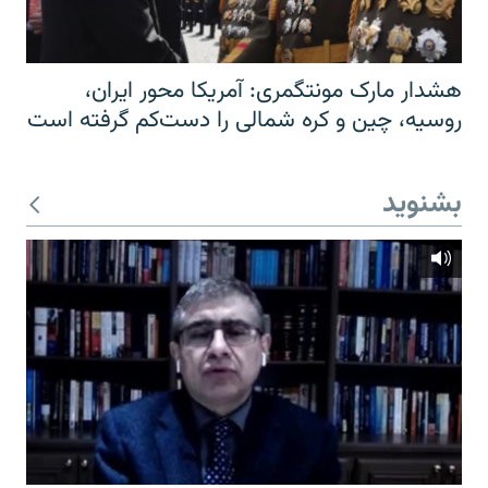
هشدار مارک مونتگمری: آمریکا محور ایران،
روسیه، چین و کره شمالی را دست‌کم گرفته است
بشنوید