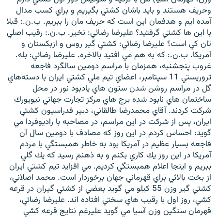
وحريف هستند و بايد باشان كشتي بگيريم و براي كسب مدال
آمده ايم و هدفمان اين است كه حريف مان را ببريم. ب.ن.: قبلا
با اين ها كشتي گرفتيد؟ عليرضا رضائي: نخير. ب.ن.: رقيب اصلي
تان كي است؟ عليرضا رضائي: كشتي گير روس و ازبكستان و
آمريكا. ب.ن.: كه به هم مي افتيد بالاخره. عليرضا رضائي: بله.
غروب پنجشنبه، همزمان با مراسم دومين سالگرد فاجعه
تروريستي 11 سپتامبر، اعضاي تيم ملي کشتي ايران با دسته‌هاي
گل در مراسم روشن شدن ستون هاي يادبود نور در محل
ساختمان هاي نابود شده برج هاي مركز تجارت جهاني نيويورك
شركت كردند. آقاي محمدرضا طالقاني، دبير فدراسيون کشتي
ايران، پس از شرکت در اين مراسم، در مصاحبه با راديوفردا مي
گويد: احساس كردم در اين روز كه مصادف با دومين سال آن
فاجعه بسيار عظيم در آمريكا بود به خاطر همبستگي با مردم
آمريكا در اين روز يك كاري بكنم و به ذهنم رسيد كه يك گلي
ببريم و اينجا اعلام همبستگي كرديم. مي افزايد تيم كشتي ايران
از بخت بالائي براي قهرماني جهان برخوردار است. محمد اصلاني،
كشتي گير وزن 55 كيلو مي گويد بعضي از كشتي گيران در قرعه
كشي، روز اول با رقيب هاي سختي افتاده اند. عليرضا رضائي،
قهرمان سنگين وزن آسيا مي گويد عليرغم نتايج قرعه كشي