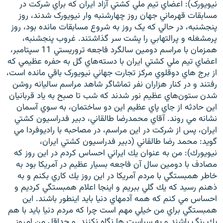
نيويورک): اعضاي تيم ملي کشتي آزاد ايران که براي شرکت در
مسابقات قهرماني جهان روز چهارشنبه وار نيويورک شدند، روز
پنجشنبه، در حالي که يک روز به شروع مسابقات مانده بود، روز
پرمشغله و پرالتهابي را پشت سر گذاشتند. غروب پنجشنبه،
همزمان با مراسم دومين سالگرد فاجعه تروريستي 11 سپتامبر،
زبان‌های دیگر
اعضاي تيم ملي کشتي ايران با دسته‌هاي گل به حفره عظيمي که
از برج هاي دوقلوي مرکز تجارت جهاني نيويورک باقي مانده است،
رفتند و در کنار هزاران نفر تماشاگر شاهد مراسم ساليانه روشن
شدن ستون‌هاي عظيم نور شدند که شب تا صبح به ياد قربانيان
اين حادثه از جاي پاي عظيم اين دو ساختمان، به سوي آسمان
نشانه مي روند. آقاي محمدرضا طالقاني، دبير فدراسيون کشتي
ايران، پس از شرکت در اين مراسم، در مصاحبه با راديوفردا مي
گويد: محمد رضا طالقاني (دبير فدراسيون كشتي ايران،
نيويورك): من به عنوان يك ايراني احساس كردم در اين روز كه
مصادف با دومين سال آن فاجعه بسيار عظيم در آمريكا بود به
خاطر همبستگي با مردم آمريكا در اين روز يك كاري بكنم و به
ذهنم رسيد كه يك گلي ببريم و اينجا اعلام همبستگي كرديم و
احساس مي كنم كه همه آدمهاي دنيا بايد اينطور باشند. اين
همبستگي براي من خيلي مهم است چرا كه مردم دنيا بايد با هم
يك رنگ باشند و به سياست ها نگاه نكنند. و حداقل من امروز