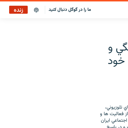
زنده
ما را در گوگل دنبال کنید
پوشش خبری ساعت ۱۲:۰۰
پخش رادیویی
گي و
پوشش خبری ساعت ۱۲:۰۰
 خود
پخش ماهواره‌ای
 تلوزيوني،
ز فعاليت ها و
جتماعي ايران
 و در پاسخ