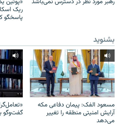
رهبر مورد نظر در دسترس نمی‌باشد
«پوتین یک
ریک اسکات
پاسخگو کن
بشنوید
مسعود الفک: پیمان دفاعی مکه
«تعامل‌گر
آرایش امنیتی منطقه را تغییر
گفت‌وگو ب
می‌دهد