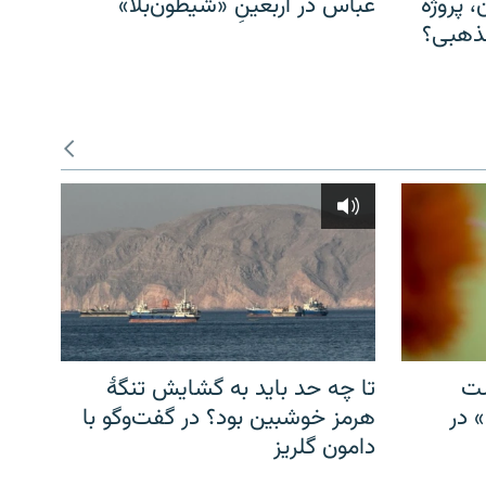
، پروژه
عباس در اربعینِ «شیطون‌بلا»
مذهبی؟
شت
تا چه حد باید به گشایش تنگهٔ
» در
هرمز خوشبین بود؟ در گفت‌وگو با
دامون گلریز