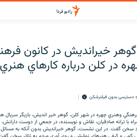
وهر خيرانديش در کانون فرهن
ره در کلن درباره کارهاي هنري
دسترسی بدون فیلترشکن
هنگي وهنري چهره در شهر کلن، گوهر خير انديش، بازيگر سريال هاي
مراه با ترانه صادقيان، نقاش و نويسنده، در جمعي از دوست دارانش، ا
 سخن گفت. در اين نشست، گوهر خيرانديش بدون آنکه به مسائل ا
ش کمي و کيفي هنرهاي نمايشي و روي آوري مردم به تئاتر سخن گفت