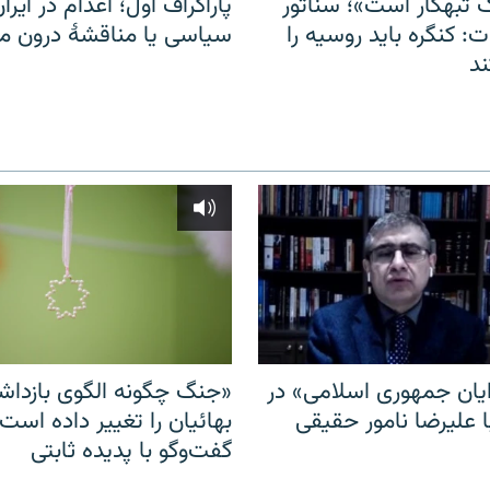
 تبهکار است»؛ سناتور
پاراگراف اول؛ اعدام در ایران
: کنگره باید روسیه را
سیاسی یا مناقشهٔ درون 
د
ایان جمهوری اسلامی» در
«جنگ چگونه الگوی بازدا
ا علیرضا نامور حقیقی
بهائیان را تغییر داده است
گفت‌وگو با پدیده ثابتی